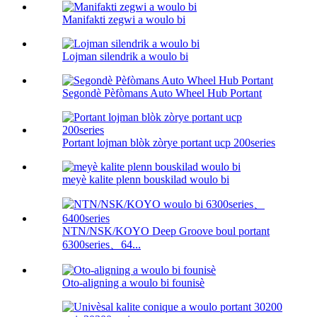
Manifakti zegwi a woulo bi
Lojman silendrik a woulo bi
Segondè Pèfòmans Auto Wheel Hub Portant
Portant lojman blòk zòrye portant ucp 200series
meyè kalite plenn bouskilad woulo bi
NTN/NSK/KOYO Deep Groove boul portant
6300series、64...
Oto-aligning a woulo bi founisè