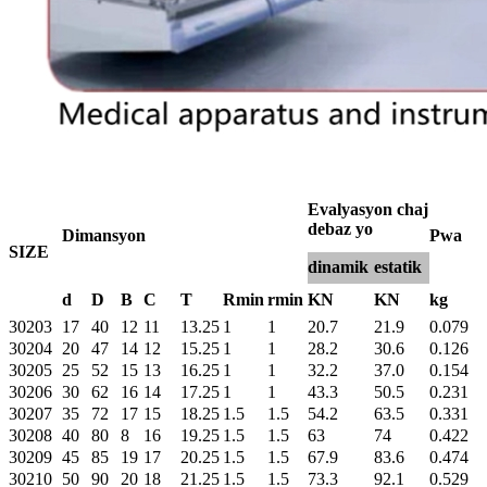
Evalyasyon chaj
debaz yo
Dimansyon
Pwa
SIZE
dinamik
estatik
d
D
B
C
T
Rmin
rmin
KN
KN
kg
30203
17
40
12
11
13.25
1
1
20.7
21.9
0.079
30204
20
47
14
12
15.25
1
1
28.2
30.6
0.126
30205
25
52
15
13
16.25
1
1
32.2
37.0
0.154
30206
30
62
16
14
17.25
1
1
43.3
50.5
0.231
30207
35
72
17
15
18.25
1.5
1.5
54.2
63.5
0.331
30208
40
80
8
16
19.25
1.5
1.5
63
74
0.422
30209
45
85
19
17
20.25
1.5
1.5
67.9
83.6
0.474
30210
50
90
20
18
21.25
1.5
1.5
73.3
92.1
0.529