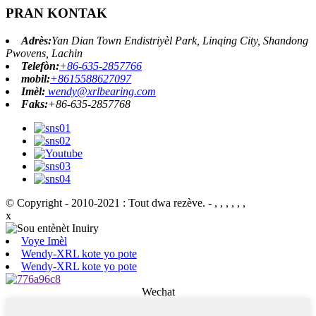
PRAN KONTAK
Adrès:
Yan Dian Town Endistriyèl Park, Linqing City, Shandong
Pwovens, Lachin
Telefòn:
+86-635-2857766
mobil:
+8615588627097
Imèl:
wendy@xrlbearing.com
Faks:
+86-635-2857768
© Copyright - 2010-2021 : Tout dwa rezève.
- , , , , , ,
x
Voye Imèl
Wendy-XRL kote yo pote
Wendy-XRL kote yo pote
Wechat