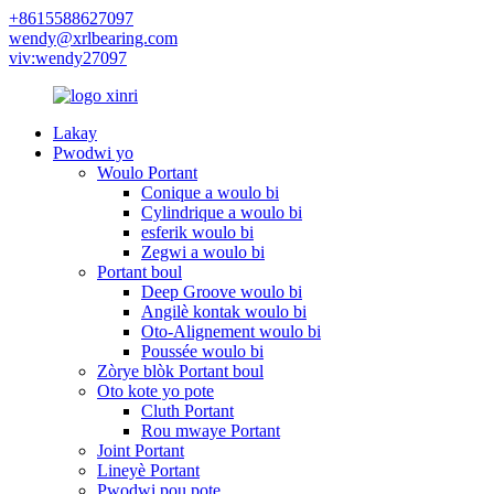
+8615588627097
wendy@xrlbearing.com
viv:wendy27097
Lakay
Pwodwi yo
Woulo Portant
Conique a woulo bi
Cylindrique a woulo bi
esferik woulo bi
Zegwi a woulo bi
Portant boul
Deep Groove woulo bi
Angilè kontak woulo bi
Oto-Alignement woulo bi
Poussée woulo bi
Zòrye blòk Portant boul
Oto kote yo pote
Cluth Portant
Rou mwaye Portant
Joint Portant
Lineyè Portant
Pwodwi pou pote