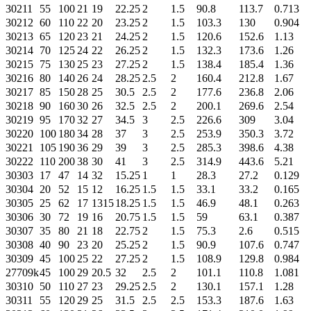
30211
55
100
21
19
22.25
2
1.5
90.8
113.7
0.713
30212
60
110
22
20
23.25
2
1.5
103.3
130
0.904
30213
65
120
23
21
24.25
2
1.5
120.6
152.6
1.13
30214
70
125
24
22
26.25
2
1.5
132.3
173.6
1.26
30215
75
130
25
23
27.25
2
1.5
138.4
185.4
1.36
30216
80
140
26
24
28.25
2.5
2
160.4
212.8
1.67
30217
85
150
28
25
30.5
2.5
2
177.6
236.8
2.06
30218
90
160
30
26
32.5
2.5
2
200.1
269.6
2.54
30219
95
170
32
27
34.5
3
2.5
226.6
309
3.04
30220
100
180
34
28
37
3
2.5
253.9
350.3
3.72
30221
105
190
36
29
39
3
2.5
285.3
398.6
4.38
30222
110
200
38
30
41
3
2.5
314.9
443.6
5.21
30303
17
47
14
32
15.25
1
1
28.3
27.2
0.129
30304
20
52
15
12
16.25
1.5
1.5
33.1
33.2
0.165
30305
25
62
17
1315
18.25
1.5
1.5
46.9
48.1
0.263
30306
30
72
19
16
20.75
1.5
1.5
59
63.1
0.387
30307
35
80
21
18
22.75
2
1.5
75.3
2.6
0.515
30308
40
90
23
20
25.25
2
1.5
90.9
107.6
0.747
30309
45
100
25
22
27.25
2
1.5
108.9
129.8
0.984
27709k
45
100
29
20.5
32
2.5
2
101.1
110.8
1.081
30310
50
110
27
23
29.25
2.5
2
130.1
157.1
1.28
30311
55
120
29
25
31.5
2.5
2.5
153.3
187.6
1.63