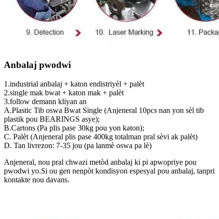
Anbalaj pwodwi
1.industrial anbalaj + katon endistriyèl + palèt
2.single mak bwat + katon mak + palèt
3.follow demann kliyan an
A.Plastic Tib oswa Bwat Single (Anjeneral 10pcs nan yon sèl tib
plastik pou BEARINGS asye);
B.Cartons (Pa plis pase 30kg pou yon katon);
C. Palèt (Anjeneral plis pase 400kg totalman pral sèvi ak palèt)
D. Tan livrezon: 7-35 jou (pa lanmè oswa pa lè)
Anjeneral, nou pral chwazi metòd anbalaj ki pi apwopriye pou
pwodwi yo.Si ou gen nenpòt kondisyon espesyal pou anbalaj, tanpri
kontakte nou davans.