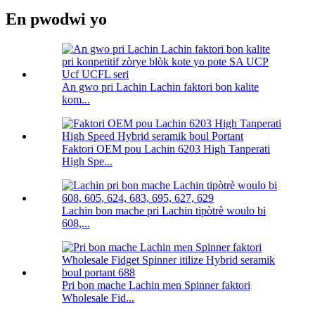
En pwodwi yo
An gwo pri Lachin Lachin faktori bon kalite
kom...
Faktori OEM pou Lachin 6203 High Tanperati
High Spe...
Lachin bon mache pri Lachin tipòtrè woulo bi
608,...
Pri bon mache Lachin men Spinner faktori
Wholesale Fid...