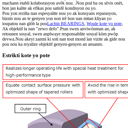
machann etabli kolaborasyon avèk nou. .Nou pral ba ou sèvis onèt,
bon jan kalite ak efikas pou satisfè kondisyon ou yo.
Pou yon rezilta nan espesyalite nou yo ak konsyans reparasyon,
biznis nou an te genyen yon non trè bon nan mitan kliyan yo
toupatou nan glòb la pou
Lachin BEARINGS
,
Woule kote yo pote
,
Ak objektif la nan "zewo defo".Pran swen anviwònman an, ak
retounen sosyal, swen anplwaye responsablite sosyal kòm pwòp
devwa.Nou akeyi zanmi ki soti nan tout mond lan vizite ak gide nou
pou nou ka reyalize objektif genyen-genyen an ansanm.
Estrikti kote yo pote