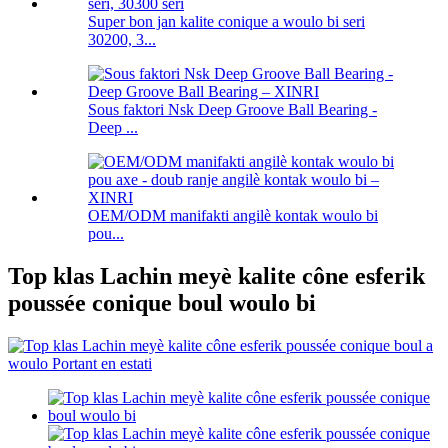
Super bon jan kalite conique a woulo bi seri
30200, 3...
Sous faktori Nsk Deep Groove Ball Bearing -
Deep ...
OEM/ODM manifakti angilè kontak woulo bi
pou...
Top klas Lachin meyè kalite cône esferik
poussée conique boul woulo bi