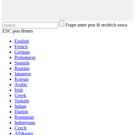
Frape antre pou fè rechèch oswa
ESC pou fèmen
English
French
German
Portuguese
Spanish
Russian
Japanese
Korean
Arabic
Irish
Greek
Turkish
Italian
Danish
Romanian
Indonesian
Czech
Afrikaans