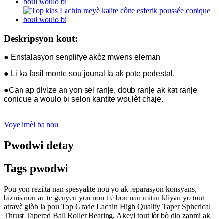
Deskripsyon kout:
● Enstalasyon senplifye akòz mwens eleman
● Li ka fasil monte sou jounal la ak pote pedestal.
●Can ap divize an yon sèl ranje, doub ranje ak kat ranje
conique a woulo bi selon kantite woulèt chaje.
Voye imèl ba nou
Pwodwi detay
Tags pwodwi
Pou yon rezilta nan spesyalite nou yo ak reparasyon konsyans,
biznis nou an te genyen yon non trè bon nan mitan kliyan yo tout
atravè glòb la pou Top Grade Lachin High Quality Taper Spherical
Thrust Tapered Ball Roller Bearing, Akeyi tout lòt bò dlo zanmi ak