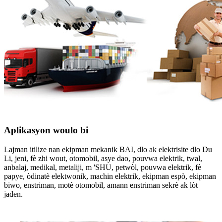
Aplikasyon woulo bi
Lajman itilize nan ekipman mekanik BAI, dlo ak elektrisite dlo Du
Li, jeni, fè zhi wout, otomobil, asye dao, pouvwa elektrik, twal,
anbalaj, medikal, metaliji, m 'SHU, petwòl, pouvwa elektrik, fè
papye, òdinatè elektwonik, machin elektrik, ekipman espò, ekipman
biwo, enstriman, motè otomobil, amann enstriman sekrè ak lòt
jaden.