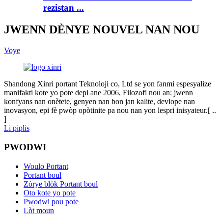
rezistan ...
JWENN DÈNYE NOUVEL NAN NOU
Voye
Shandong Xinri portant Teknoloji co, Ltd se yon fanmi espesyalize
manifakti kote yo pote depi ane 2006, Filozofi nou an: jwenn
konfyans nan onètete, genyen nan bon jan kalite, devlope nan
inovasyon, epi fè pwòp opòtinite pa nou nan yon lespri inisyateur.[ ..
]
Li piplis
PWODWI
Woulo Portant
Portant boul
Zòrye blòk Portant boul
Oto kote yo pote
Pwodwi pou pote
Lòt moun