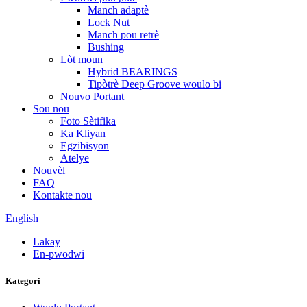
Manch adaptè
Lock Nut
Manch pou retrè
Bushing
Lòt moun
Hybrid BEARINGS
Tipòtrè Deep Groove woulo bi
Nouvo Portant
Sou nou
Foto Sètifika
Ka Kliyan
Egzibisyon
Atelye
Nouvèl
FAQ
Kontakte nou
English
Lakay
En-pwodwi
Kategori