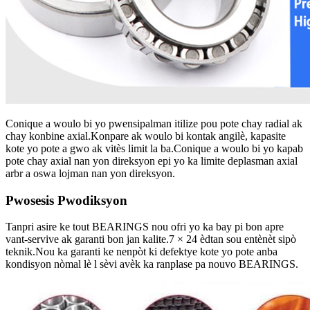
Conique a woulo bi yo pwensipalman itilize pou pote chay radial ak
chay konbine axial.Konpare ak woulo bi kontak angilè, kapasite
kote yo pote a gwo ak vitès limit la ba.Conique a woulo bi yo kapab
pote chay axial nan yon direksyon epi yo ka limite deplasman axial
arbr a oswa lojman nan yon direksyon.
Pwosesis Pwodiksyon
Tanpri asire ke tout BEARINGS nou ofri yo ka bay pi bon apre
vant-servive ak garanti bon jan kalite.7 × 24 èdtan sou entènèt sipò
teknik.Nou ka garanti ke nenpòt ki defektye kote yo pote anba
kondisyon nòmal lè l sèvi avèk ka ranplase pa nouvo BEARINGS.