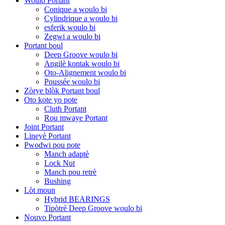
Woulo Portant
Conique a woulo bi
Cylindrique a woulo bi
esferik woulo bi
Zegwi a woulo bi
Portant boul
Deep Groove woulo bi
Angilè kontak woulo bi
Oto-Alignement woulo bi
Poussée woulo bi
Zòrye blòk Portant boul
Oto kote yo pote
Cluth Portant
Rou mwaye Portant
Joint Portant
Lineyè Portant
Pwodwi pou pote
Manch adaptè
Lock Nut
Manch pou retrè
Bushing
Lòt moun
Hybrid BEARINGS
Tipòtrè Deep Groove woulo bi
Nouvo Portant