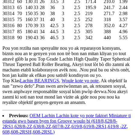
30312
60
130
31
26
33.5
3
2.5
171.4
210.0
1.99
30313
65
140
33
28
36
3
2.5
195.9
241.7
2.44
30314
70
150
35
30
38
3
2.5
219
271.7
2.98
30315
75
160
37
31
40
3
2.5
252
318
3.57
30316
80
170
39
33
42.5
3
2.5
278
352.0
4.27
30317
85
180
41
34
44.5
3
2.5
305
388
4.96
30318
90
190
43
36
46.5
3
2.5
342
440
5.55
Pou yon rezilta nan spesyalite nou yo ak reparasyon konsyans,
biznis nou an te genyen yon non trè bon nan mitan kliyan yo tout
atravè glòb la pou Top Grade Lachin High Quality Taper Spherical
Thrust Tapered Ball Roller Bearing, Akeyi tout lòt bò dlo zanmi ak
machann etabli kolaborasyon avèk nou. .Nou pral ba ou sèvis onèt,
bon jan kalite ak efikas pou satisfè kondisyon ou yo.
Top Klas
Lachin BEARINGS
,
Woule kote yo pote
, Ak objektif la
nan "zewo defo".Pran swen anviwònman an, ak retounen sosyal,
swen anplwaye responsablite sosyal kòm pwòp devwa.Nou akeyi
zanmi ki soti nan tout mond lan vizite ak gide nou pou nou ka
reyalize objektif genyen-genyen an ansanm.
Previous:
OEM Lachin Lachin kote yo pote faktori Miniature ti
estanda gwo basen byen fon Groove woulo bi (618/8,628/8-
2RS1,628/8-2Z,638/8-2Z,607/8-2Z,619/8,619/8-2RS1,619/8 -2Z,
608,608-2RSH,608-2RSL)