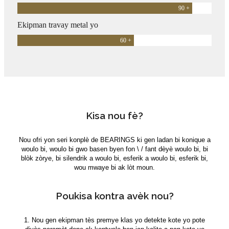
90
+
Ekipman travay metal yo
60
+
Kisa nou fè?
Nou ofri yon seri konplè de BEARINGS ki gen ladan bi konique a
woulo bi, woulo bi gwo basen byen fon \ / fant dèyè woulo bi, bi
blòk zòrye, bi silendrik a woulo bi, esferik a woulo bi, esferik bi,
wou mwaye bi ak lòt moun.
Poukisa kontra avèk nou?
1. Nou gen ekipman tès premye klas yo detekte kote yo pote