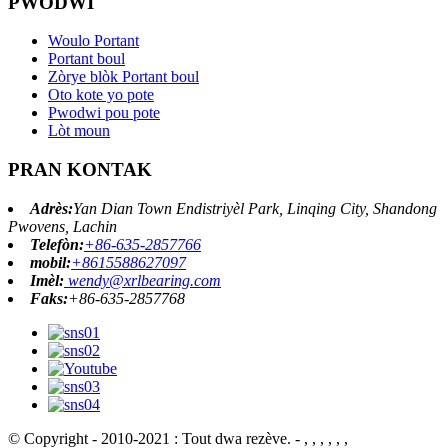
PWODWI
Woulo Portant
Portant boul
Zòrye blòk Portant boul
Oto kote yo pote
Pwodwi pou pote
Lòt moun
PRAN KONTAK
Adrès:
Yan Dian Town Endistriyèl Park, Linqing City, Shandong
Pwovens, Lachin
Telefòn:
+86-635-2857766
mobil:
+8615588627097
Imèl:
wendy@xrlbearing.com
Faks:
+86-635-2857768
© Copyright - 2010-2021 : Tout dwa rezève.
- , , , , , ,