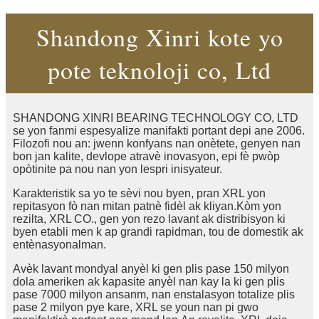
Shandong Xinri kote yo
pote teknoloji co, Ltd
SHANDONG XINRI BEARING TECHNOLOGY CO, LTD
se yon fanmi espesyalize manifakti portant depi ane 2006.
Filozofi nou an: jwenn konfyans nan onètete, genyen nan
bon jan kalite, devlope atravè inovasyon, epi fè pwòp
opòtinite pa nou nan yon lespri inisyateur.
Karakteristik sa yo te sèvi nou byen, pran XRL yon
repitasyon fò nan mitan patnè fidèl ak kliyan.Kòm yon
rezilta, XRL CO., gen yon rezo lavant ak distribisyon ki
byen etabli men k ap grandi rapidman, tou de domestik ak
entènasyonalman.
Avèk lavant mondyal anyèl ki gen plis pase 150 milyon
dola ameriken ak kapasite anyèl nan kay la ki gen plis
pase 7000 milyon ansanm, nan enstalasyon totalize plis
pase 2 milyon pye kare, XRL se youn nan pi gwo