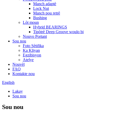
Manch adaptè
Lock Nut
Manch pou retrè
Bushing
Lòt moun
Hybrid BEARINGS
Tipòtrè Deep Groove woulo bi
Nouvo Portant
Sou nou
Foto Sètifika
Ka Kliyan
Egzibisyon
Atelye
Nouvèl
FAQ
Kontakte nou
English
Lakay
Sou nou
Sou nou