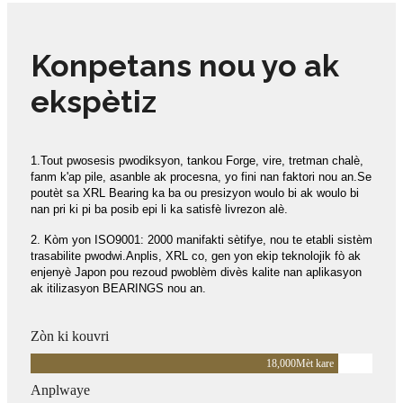
Konpetans nou yo ak
ekspètiz
1
.Tout pwosesis pwodiksyon, tankou Forge, vire, tretman chalè,
fanm k'ap pile, asanble ak procesna, yo fini nan faktori nou an.Se
poutèt sa XRL Bearing ka ba ou presizyon woulo bi ak woulo bi
nan pri ki pi ba posib epi li ka satisfè livrezon alè.
2. Kòm yon ISO9001: 2000 manifakti sètifye, nou te etabli sistèm
trasabilite pwodwi.Anplis, XRL co, gen yon ekip teknolojik fò ak
enjenyè Japon pou rezoud pwoblèm divès kalite nan aplikasyon
ak itilizasyon BEARINGS nou an.
Zòn ki kouvri
18,000
Mèt kare
Anplwaye