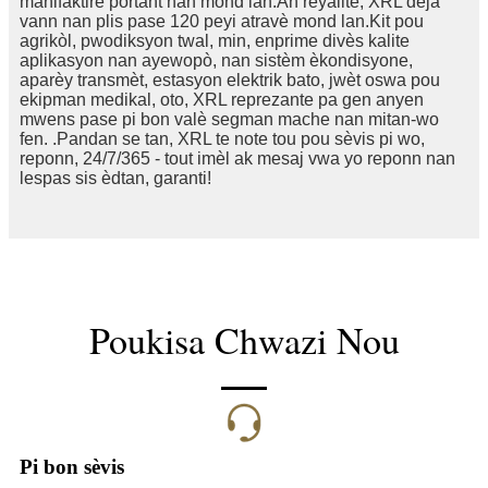
manifaktirè portant nan mond lan.An reyalite, XRL deja
vann nan plis pase 120 peyi atravè mond lan.Kit pou
agrikòl, pwodiksyon twal, min, enprime divès kalite
aplikasyon nan ayewopò, nan sistèm èkondisyone,
aparèy transmèt, estasyon elektrik bato, jwèt oswa pou
ekipman medikal, oto, XRL reprezante pa gen anyen
mwens pase pi bon valè segman mache nan mitan-wo
fen. .Pandan se tan, XRL te note tou pou sèvis pi wo,
reponn, 24/7/365 - tout imèl ak mesaj vwa yo reponn nan
lespas sis èdtan, garanti!
Poukisa Chwazi Nou
Pi bon sèvis