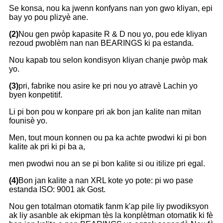
Se konsa, nou ka jwenn konfyans nan yon gwo kliyan, epi
bay yo pou plizyè ane.
(2)
Nou gen pwòp kapasite R & D nou yo, pou ede kliyan
rezoud pwoblèm nan nan BEARINGS ki pa estanda.
Nou kapab tou selon kondisyon kliyan chanje pwòp mak
yo.
(3)
pri, fabrike nou asire ke pri nou yo atravè Lachin yo
byen konpetitif.
Li pi bon pou w konpare pri ak bon jan kalite nan mitan
founisè yo.
Men, tout moun konnen ou pa ka achte pwodwi ki pi bon
kalite ak pri ki pi ba a,
men pwodwi nou an se pi bon kalite si ou itilize pri egal.
(4)
Bon jan kalite a nan XRL kote yo pote: pi wo pase
estanda ISO: 9001 ak Gost.
Nou gen totalman otomatik fanm k'ap pile liy pwodiksyon
ak liy asanble ak ekipman tès la konplètman otomatik ki fè