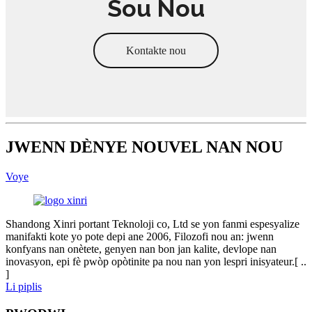
Sou Nou
Kontakte nou
JWENN DÈNYE NOUVEL NAN NOU
Voye
Shandong Xinri portant Teknoloji co, Ltd se yon fanmi espesyalize
manifakti kote yo pote depi ane 2006, Filozofi nou an: jwenn
konfyans nan onètete, genyen nan bon jan kalite, devlope nan
inovasyon, epi fè pwòp opòtinite pa nou nan yon lespri inisyateur.[ ..
]
Li piplis