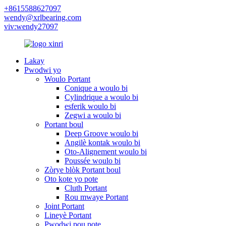
+8615588627097
wendy@xrlbearing.com
viv:wendy27097
Lakay
Pwodwi yo
Woulo Portant
Conique a woulo bi
Cylindrique a woulo bi
esferik woulo bi
Zegwi a woulo bi
Portant boul
Deep Groove woulo bi
Angilè kontak woulo bi
Oto-Alignement woulo bi
Poussée woulo bi
Zòrye blòk Portant boul
Oto kote yo pote
Cluth Portant
Rou mwaye Portant
Joint Portant
Lineyè Portant
Pwodwi pou pote