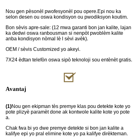
Nou gen pèsonèl pwofesyonèl pou opere.Epi nou ka
selon desen ou oswa kondisyon ou pwodiksyon koutim.
Bon sèvis apre-sale: (12 mwa garanti bon jan kalite, lajan
ka dedwi oswa ranbousman si nenpòt pwoblèm kalite
anba kondisyon nòmal lè l sèvi avèk).
OEM / sèvis Customized yo akeyi.
7X24 èdtan telefòn oswa sipò teknoloji sou entènèt gratis.
Avantaj
(1)
Nou gen ekipman tès premye klas pou detekte kote yo
pote plizyè paramèt done ak kontwole kalite kote yo pote
a.
Chak fwa bi yo dwe premye detekte si bon jan kalite a
kalifye epi yo pral elimine kote yo pa kalifye dirèkteman.