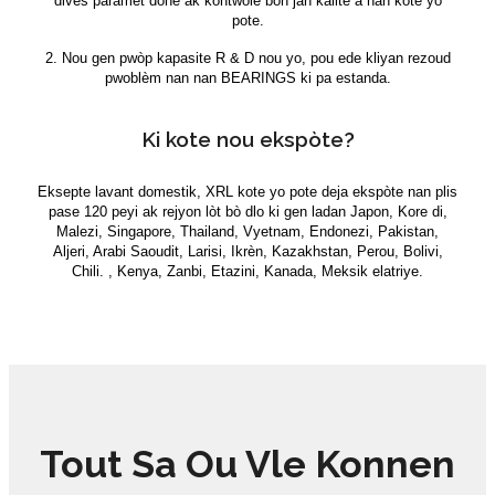
divès paramèt done ak kontwole bon jan kalite a nan kote yo
pote.
2. Nou gen pwòp kapasite R & D nou yo, pou ede kliyan rezoud
pwoblèm nan nan BEARINGS ki pa estanda.
Ki kote nou ekspòte?
Eksepte lavant domestik, XRL kote yo pote deja ekspòte nan plis
pase 120 peyi ak rejyon lòt bò dlo ki gen ladan Japon, Kore di,
Malezi, Singapore, Thailand, Vyetnam, Endonezi, Pakistan,
Aljeri, Arabi Saoudit, Larisi, Ikrèn, Kazakhstan, Perou, Bolivi,
Chili. , Kenya, Zanbi, Etazini, Kanada, Meksik elatriye.
Tout Sa Ou Vle Konnen