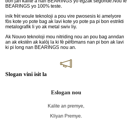
bon jan kalite a nan BEARINGS yo egzak segondè.Nou fè
BEARINGS yo 100% teste.
inik frèt woule teknoloji a pou vire pwosesis ki amelyore
fòs kote yo pote bag ak lavi kote yo pote pa pi bon estrikti
metalografik li yo ak metal swiv liy.
Ak Nouvo teknoloji mou nitriding nou an pou bag anndan
an ak ekstèn ak kalòj la ki fè pèfòmans nan pi bon ak lavi
ki pi long nan BEARINGS nou an.
Slogan vini isit la
Eslogan nou
Kalite an premye,
Kliyan Premye
.