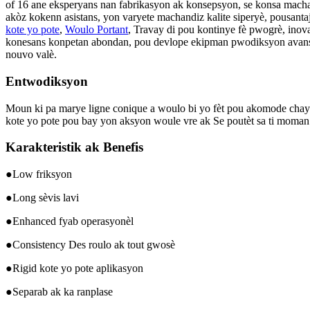
of 16 ane eksperyans nan fabrikasyon ak konsepsyon, se konsa machan
akòz kokenn asistans, yon varyete machandiz kalite siperyè, pousanta
kote yo pote
,
Woulo Portant
, Travay di pou kontinye fè pwogrè, inov
konesans konpetan abondan, pou devlope ekipman pwodiksyon avanse a
nouvo valè.
Entwodiksyon
Moun ki pa marye ligne conique a woulo bi yo fèt pou akomode chay 
kote yo pote pou bay yon aksyon woule vre ak Se poutèt sa ti moman
Karakteristik ak Benefis
●Low friksyon
●Long sèvis lavi
●Enhanced fyab operasyonèl
●Consistency Des roulo ak tout gwosè
●Rigid kote yo pote aplikasyon
●Separab ak ka ranplase