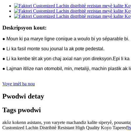
Deskripsyon kout:
● Moun ki pa marye ligne conique a woulo bi yo séparable bi.
● Li ka fasil monte sou jounal la ak pote pedestal.
● Li ka kenbe tèt ak yon chaj axial nan yon direksyon.Epi li ka
● Lajman itilize nan otomobil, min, metaliji, machin plastik ak lò
Voye imèl ba nou
Pwodwi detay
Tags pwodwi
akòz kokenn asistans, yon varyete machandiz kalite siperyè, pousantaj
Customized Lachin Distribitè Resistant High Quality Koyo Tapered
W