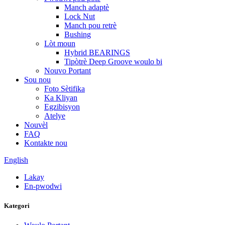
Manch adaptè
Lock Nut
Manch pou retrè
Bushing
Lòt moun
Hybrid BEARINGS
Tipòtrè Deep Groove woulo bi
Nouvo Portant
Sou nou
Foto Sètifika
Ka Kliyan
Egzibisyon
Atelye
Nouvèl
FAQ
Kontakte nou
English
Lakay
En-pwodwi
Kategori