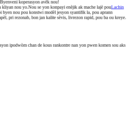
aj.Byenveni koperasyon avèk nou!
tan kliyan nou yo.Nou se yon konpayi enèjik ak mache lajè pou
Lachin
pi byen nou pou konstwi modèl jesyon syantifik la, pou aprann
pri rezonab, bon jan kalite sèvis, livrezon rapid, pou ba ou kreye.
ojeksyon ipodwòm chan de kous rankontre nan yon pwen komen sou aks