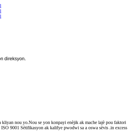
on direksyon.
an kliyan nou yo.Nou se yon konpayi enèjik ak mache lajè pou faktori
ISO 9001 Sètifikasyon ak kalifye pwodwi sa a oswa sèvis .in excess