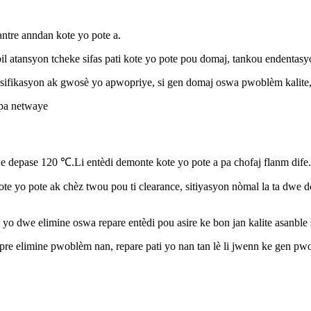
antre anndan kote yo pote a.
 atansyon tcheke sifas pati kote yo pote pou domaj, tankou endentasyon,
pesifikasyon ak gwosè yo apwopriye, si gen domaj oswa pwoblèm kalite, 
pa netwaye
 depase 120 ℃.Li entèdi demonte kote yo pote a pa chofaj flanm dife.
ote yo pote ak chèz twou pou ti clearance, sitiyasyon nòmal la ta dwe d
 yo dwe elimine oswa repare entèdi pou asire ke bon jan kalite asanble 
apre elimine pwoblèm nan, repare pati yo nan tan lè li jwenn ke gen p