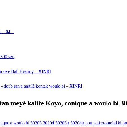
s、64...
stan meyè kalite Koyo, conique a woulo bi 3