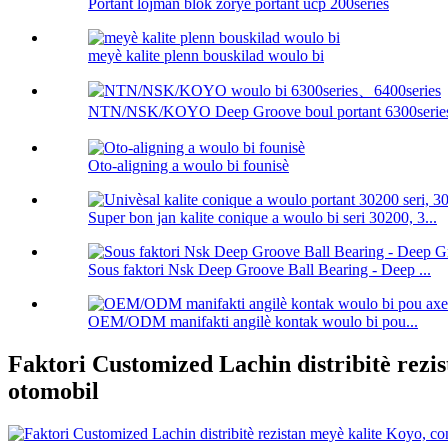
Portant lojman blòk zòrye portant ucp 200series
meyè kalite plenn bouskilad woulo bi
NTN/NSK/KOYO Deep Groove boul portant 6300serie
Oto-aligning a woulo bi founisè
Super bon jan kalite conique a woulo bi seri 30200, 3...
Sous faktori Nsk Deep Groove Ball Bearing - Deep ...
OEM/ODM manifakti angilè kontak woulo bi pou...
Faktori Customized Lachin distribitè rezi
otomobil