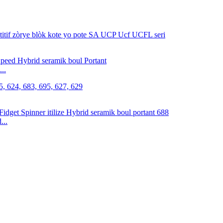
..
...