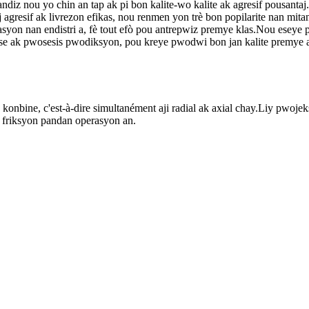
diz nou yo chin an tap ak pi bon kalite-wo kalite ak agresif pousant
j agresif ak livrezon efikas, nou renmen yon trè bon popilarite nan mi
asyon nan endistri a, fè tout efò pou antrepwiz premye klas.Nou eseye 
k pwosesis pwodiksyon, pou kreye pwodwi bon jan kalite premye apèl, 
konbine, c'est-à-dire simultanément aji radial ak axial chay.Liy pw
 friksyon pandan operasyon an.