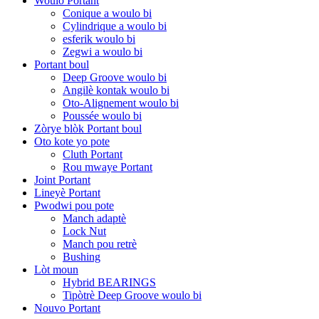
Woulo Portant
Conique a woulo bi
Cylindrique a woulo bi
esferik woulo bi
Zegwi a woulo bi
Portant boul
Deep Groove woulo bi
Angilè kontak woulo bi
Oto-Alignement woulo bi
Poussée woulo bi
Zòrye blòk Portant boul
Oto kote yo pote
Cluth Portant
Rou mwaye Portant
Joint Portant
Lineyè Portant
Pwodwi pou pote
Manch adaptè
Lock Nut
Manch pou retrè
Bushing
Lòt moun
Hybrid BEARINGS
Tipòtrè Deep Groove woulo bi
Nouvo Portant