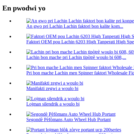
En pwodwi yo
An gwo pri Lachin Lachin faktori bon kalite kom...
Faktori OEM pou Lachin 6203 High Tanperati High Spe.
Lachin bon mache pri Lachin tipòtrè woulo bi 608,...
Pri bon mache Lachin men Spinner faktori Wholesale Fid
Manifakti zegwi a woulo bi
Lojman silendrik a woulo bi
Segondè Pèfòmans Auto Wheel Hub Portant