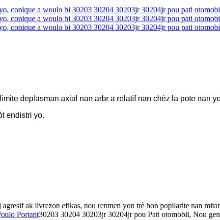
 limite deplasman axial nan arbr a relatif nan chèz la pote nan y
t endistri yo.
 agresif ak livrezon efikas, nou renmen yon trè bon popilarite nan mit
oulo Portant
30203 30204 30203jr 30204jr pou Pati otomobil, Nou gen 