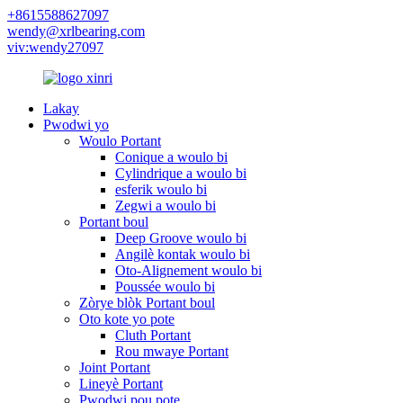
+8615588627097
wendy@xrlbearing.com
viv:wendy27097
Lakay
Pwodwi yo
Woulo Portant
Conique a woulo bi
Cylindrique a woulo bi
esferik woulo bi
Zegwi a woulo bi
Portant boul
Deep Groove woulo bi
Angilè kontak woulo bi
Oto-Alignement woulo bi
Poussée woulo bi
Zòrye blòk Portant boul
Oto kote yo pote
Cluth Portant
Rou mwaye Portant
Joint Portant
Lineyè Portant
Pwodwi pou pote