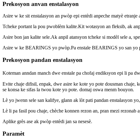
Prekosyon anvan enstalasyon
Asire w ke sit enstalasyon an pwòp epi entèdi anpeche matyè etranje 
Tcheke portant la pou pwoblèm kalite.Kit wotasyon an fleksib, ak anpil
Asire bon jan kalite sele.Ak anpil atansyon tcheke si modèl sele a, s
Asire w ke BEARINGS yo pwòp.Pa enstale BEARINGS yo san yo 
Prekosyon pandan enstalasyon
Koteman anndan manch dwe enstale pa chofaj endiksyon epi li pa dwe
Evite chaje difisil, enpak, dwe asire ke kote yo pote dousman chaje, k
se konsa ke sifas la twou kote yo pote. domaj oswa menm bouyon.
Lè yo jwenn sele san kalifye, glann ak lòt pati pandan enstalasyon yo,
Lè li pa fasil pou chaje, chèche konnen rezon an, pran mezi rezonab 
Aplike grès ase ak pwòp entèdi jan sa nesesè.
Paramèt