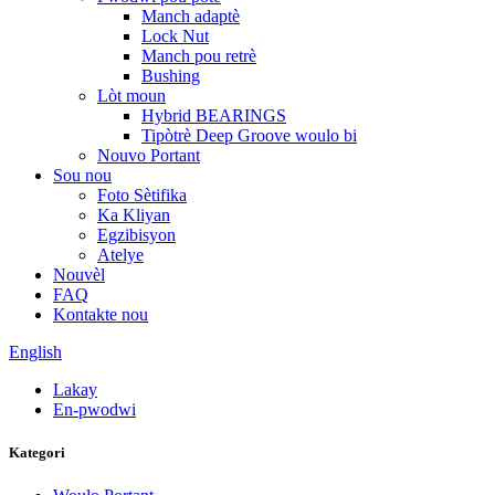
Manch adaptè
Lock Nut
Manch pou retrè
Bushing
Lòt moun
Hybrid BEARINGS
Tipòtrè Deep Groove woulo bi
Nouvo Portant
Sou nou
Foto Sètifika
Ka Kliyan
Egzibisyon
Atelye
Nouvèl
FAQ
Kontakte nou
English
Lakay
En-pwodwi
Kategori