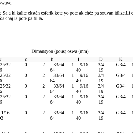
nvwaye.
a a ki kalite ekstèn esferik kote yo pote ak chèz pa souvan itilize.Li en
 chaj la pote pa fil la.
Dimansyon (pous) oswa (mm)
w
c
h
I
D
K
25/32
0
2
33/64
1
9/16
3/4
G3/4
6
64
40
19
25/32
0
2
33/64
1
9/16
3/4
G3/4
6
64
40
19
25/32
0
2
33/64
1
9/16
3/4
G3/4
6
64
40
19
25/32
0
2
33/64
1
9/16
3/4
G3/4
6
64
40
19
1/16
0
2
33/64
1
9/16
3/4
G3/4
03
64
40
19