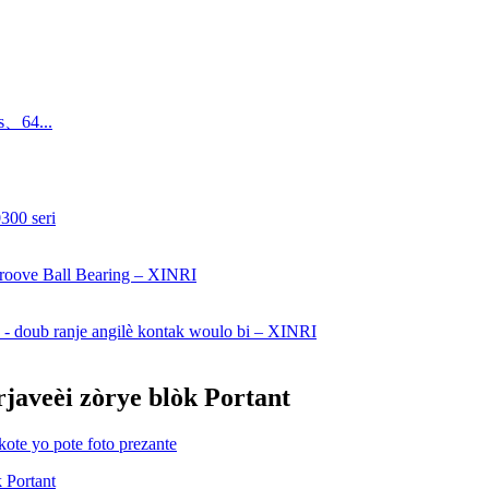
s、64...
javeèi zòrye blòk Portant