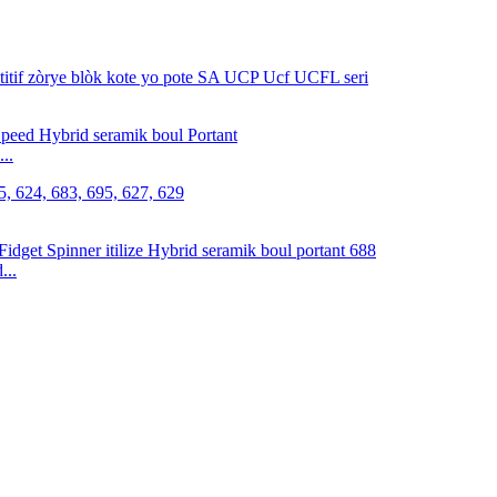
..
...