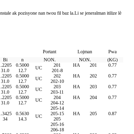
stale ak pozisyone nan twou fil baz la.Li se jeneralman itilize lè
Portant
Lojman
Pwa
Bi
n
NON.
NON.
(KG)
1.2205
0.5000
201
HA
201
0.77
UC
31.0
12.7
201-8
1.2205
0.5000
202
HA
202
0.77
UC
31.0
12.7
202-10
1.2205
0.5000
203
HA
203
0.77
UC
31.0
12.7
203-11
1.2205
0.5000
204
HA
204
0.77
UC
31.0
12.7
204-12
205-14
1.3425
0.5630
205-15
HA
205
0.87
UC
34
14.3
205
205-16
206-18