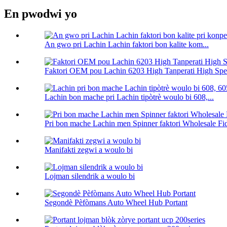
En pwodwi yo
An gwo pri Lachin Lachin faktori bon kalite kom...
Faktori OEM pou Lachin 6203 High Tanperati High Spe.
Lachin bon mache pri Lachin tipòtrè woulo bi 608,...
Pri bon mache Lachin men Spinner faktori Wholesale Fid
Manifakti zegwi a woulo bi
Lojman silendrik a woulo bi
Segondè Pèfòmans Auto Wheel Hub Portant