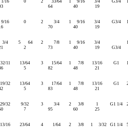
1/16
0
2
33/64
1
9/16
3/4
G3/4
03
64
40
19
9/16
0
2
3/4
1
9/16
3/4
G3/4
16
70
40
19
3/4
5
64
2
7/8
1
9/16
3/4
21
2
73
40
19
G3/4
32/11
13/64
3
15/64
1
7/8
13/16
G1
36
5
82
48
21
19/32
13/64
3
17/64
1
7/8
13/16
G1
42
5
83
48
21
29/32
9/32
3
3/4
2
3/8
1
G1 1/4
50
7
95
60
25
13/16
23/64
4
1/64
2
3/8
1
3/32
G1 1/4