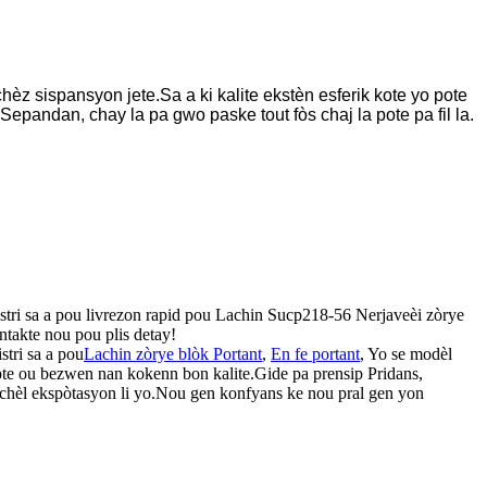
hèz sispansyon jete.Sa a ki kalite ekstèn esferik kote yo pote
.Sepandan, chay la pa gwo paske tout fòs chaj la pote pa fil la.
istri sa a pou livrezon rapid pou Lachin Sucp218-56 Nerjaveèi zòrye
ntakte nou pou plis detay!
stri sa a pou
Lachin zòrye blòk Portant
,
En fe portant
, Yo se modèl
pte ou bezwen nan kokenn bon kalite.Gide pa prensip Pridans,
 echèl ekspòtasyon li yo.Nou gen konfyans ke nou pral gen yon