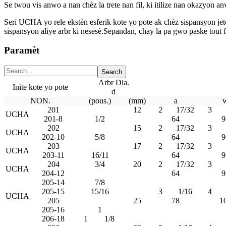
Se twou vis anwo a nan chèz la trete nan fil, ki itilize nan okazyon a
Seri UCHA yo rele ekstèn esferik kote yo pote ak chèz sispansyon jete.S
sispansyon aliye arbr ki nesesè.Sepandan, chay la pa gwo paske tout fòs
Paramèt
Arbr Dia.
Inite kote yo pote
d
NON.
(pous.)
(mm)
a
201
12
2
17/32
3
UCHA
201-8
1/2
64
9
202
15
2
17/32
3
UCHA
202-10
5/8
64
9
203
17
2
17/32
3
UCHA
203-11
16/11
64
9
204
3/4
20
2
17/32
3
UCHA
204-12
64
9
205-14
7/8
205-15
15/16
3
1/16
4
UCHA
205
25
78
1
205-16
1
206-18
1
1/8