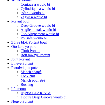
Woulo Portant
Conique a woulo bi
Cylindrique a woulo bi
esferik woulo bi
Zegwi a woulo bi
Portant boul
Deep Groove woulo bi
Angilè kontak woulo bi
Oto-Alignement woulo bi
Poussée woulo bi
Zòrye blòk Portant boul
Oto kote yo pote
Cluth Portant
Rou mwaye Portant
Joint Portant
Lineyè Portant
Pwodwi pou pote
Manch adaptè
Lock Nut
Manch pou retrè
Bushing
Lòt moun
Hybrid BEARINGS
Tipòtrè Deep Groove woulo bi
Nouvo Portant