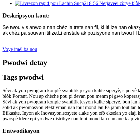
Deskripsyon kout:
Se twou vis anwo a nan chèz la trete nan fil, ki itilize nan ok
ak chèz pa souvan itilize.Li enstale ak pozisyone nan twou fil b
Voye imèl ba nou
Pwodwi detay
Tags pwodwi
Sèvi ak yon pwogram konplè syantifik jesyon kalite siperyè, siperyè 
blòk Portant, Nou ap chèche pou pi devan pou menm pi gwo koperasyon 
Sèvi ak yon pwogram konplè syantifik jesyon kalite siperyè, bon jan k
solid ak pwomosyon efektivman nan tout mond lan.Pa janm tout tan to
Efikasite, Inyon ak Inovasyon.sosyete a.ake yon efò ekselan yo elaji
pwospè klere epi yo dwe distribye nan tout mond lan nan ane k ap vin
Entwodiksyon