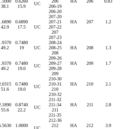
1.5000
0.6260
206
HA
206
0.83
UC
38.1
15.9
206-19
206-20
207-20
1.6890
0.6890
207-21
HA
207
1.2
42.9
17.5
UC
207-22
207
207-23
1.9370
0.7480
208-24
49.2
19
UC
208-25
HA
208
1.3
208
209-26
1.9370
0.7480
209-27
HA
209
1.7
UC
49.2
19.0
209-28
209
210-30
2.0315
0.7480
210-31
HA
210
2.1
UC
51.6
19.0
210
210-32
211-32
2.1890
0.8740
211-34
HA
211
2.8
UC
55.6
22.2
211
211-35
212-36
5.5630
1.0000
212
HA
212
3.9
UC