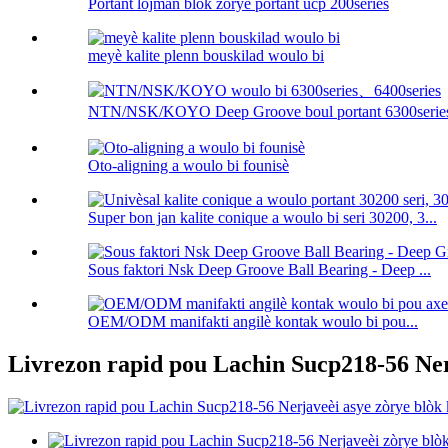
Portant lojman blòk zòrye portant ucp 200series
meyè kalite plenn bouskilad woulo bi
NTN/NSK/KOYO Deep Groove boul portant 6300serie
Oto-aligning a woulo bi founisè
Super bon jan kalite conique a woulo bi seri 30200, 3...
Sous faktori Nsk Deep Groove Ball Bearing - Deep ...
OEM/ODM manifakti angilè kontak woulo bi pou...
Livrezon rapid pou Lachin Sucp218-56 Ner