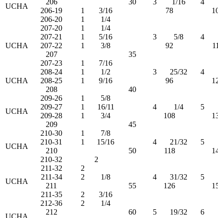
206
30
3
1/16
4
UCHA
206-19
1
3/16
78
1
206-20
1
1/4
207-20
1
1/4
207-21
1
5/16
3
5/8
4
UCHA
207-22
1
3/8
92
1
207
35
207-23
1
7/16
208-24
1
1/2
3
25/32
4
UCHA
208-25
1
9/16
96
1
208
40
209-26
1
5/8
209-27
1
16/11
4
1/4
5
UCHA
209-28
1
3/4
108
1
209
45
210-30
1
7/8
210-31
1
15/16
4
21/32
5
UCHA
210
50
118
1
210-32
2
211-32
2
211-34
2
1/8
4
31/32
5
UCHA
211
55
126
1
211-35
2
3/16
212-36
2
1/4
212
60
5
19/32
6
UCHA