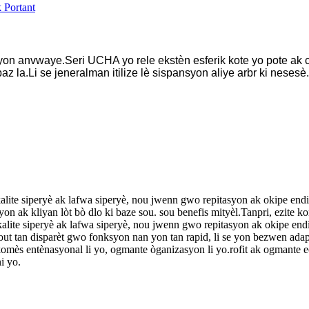
azyon anvwaye.Seri UCHA yo rele ekstèn esferik kote yo pote ak c
az la.Li se jeneralman itilize lè sispansyon aliye arbr ki nesesè
kalite siperyè ak lafwa siperyè, nou jwenn gwo repitasyon ak okipe end
ak kliyan lòt bò dlo ki baze sou. sou benefis mityèl.Tanpri, ezite ko
alite siperyè ak lafwa siperyè, nou jwenn gwo repitasyon ak okipe endi
ut tan disparèt gwo fonksyon nan yon tan rapid, li se yon bezwen ada
 komès entènasyonal li yo, ogmante òganizasyon li yo.rofit ak ogmante
i yo.