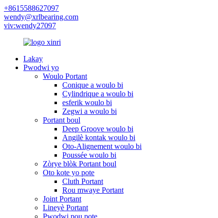
+8615588627097
wendy@xrlbearing.com
viv:wendy27097
Lakay
Pwodwi yo
Woulo Portant
Conique a woulo bi
Cylindrique a woulo bi
esferik woulo bi
Zegwi a woulo bi
Portant boul
Deep Groove woulo bi
Angilè kontak woulo bi
Oto-Alignement woulo bi
Poussée woulo bi
Zòrye blòk Portant boul
Oto kote yo pote
Cluth Portant
Rou mwaye Portant
Joint Portant
Lineyè Portant
Pwodwi pou pote