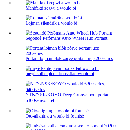
Manifakti zegwi a woulo bi
Lojman silendrik a woulo bi
Segondè Pèfòmans Auto Wheel Hub Portant
Portant lojman blòk zòrye portant ucp 200series
meyè kalite plenn bouskilad woulo bi
NTN/NSK/KOYO Deep Groove boul portant
6300series、64...
Oto-aligning a woulo bi founisè