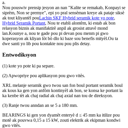
a.
Nou pouswiv prensip jesyon an nan "Kalite se remakab, Konpayi se
siprèm, Non se premye", epi yo pral sensèman kreye ak pataje siksè
ak tout kliyantèl pou
Lachin SKF Hybrid seramik kote yo pote
,
Hybrid Seramik Portant
, Nou te etabli alontèm, ki estab ak bon
relasyon biznis ak manifaktirè anpil ak grosist atravè mond
lan.Kounye a, nou te gade pou pi devan pou menm pi gwo
koperasyon ak kliyan lòt bò dlo ki baze sou benefis mityèl.Ou ta
dwe santi yo lib pou kontakte nou pou plis detay.
Entwodiksyon
(1) kote yo pote ki pa separe.
(2) Apwopriye pou aplikasyon pou gwo vitès.
XRL melanje seramik gwo twou san fon boul portant seramik boul
ak kous ka gen yon anfòm kontinyèl ak bon, se konsa ke portant la
ka kenbe tèt ak chaj radial ak chaj axial nan tou de direksyon.
(3) Ranje twou anndan an se 5 a 180 mm.
BEARINGS ki gen yon dyamèt enteryè d ≤ 45 mm ka itilize pou
motè ak pouvwa 0,15 a 15 kW, zouti elektrik ak ekipman kondwi
gwo vitès.