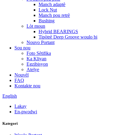
Manch adaptè
Lock Nut
Manch pou retrè
Bushing
Lòt moun
Hybrid BEARINGS
Tipòtrè Deep Groove woulo bi
Nouvo Portant
Sou nou
Foto Sètifika
Ka Kliyan
Egzibisyon
Atelye
Nouvèl
FAQ
Kontakte nou
English
Lakay
En-pwodwi
Kategori