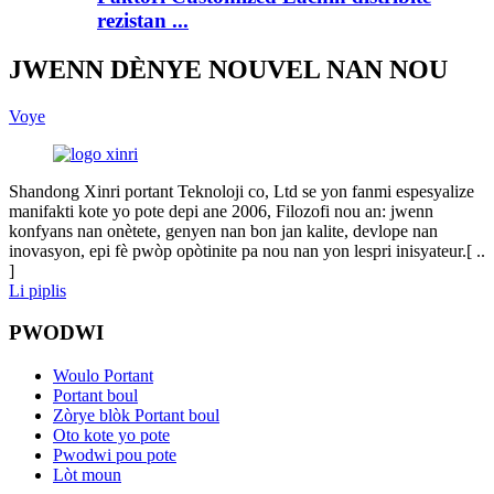
rezistan ...
JWENN DÈNYE NOUVEL NAN NOU
Voye
Shandong Xinri portant Teknoloji co, Ltd se yon fanmi espesyalize
manifakti kote yo pote depi ane 2006, Filozofi nou an: jwenn
konfyans nan onètete, genyen nan bon jan kalite, devlope nan
inovasyon, epi fè pwòp opòtinite pa nou nan yon lespri inisyateur.[ ..
]
Li piplis
PWODWI
Woulo Portant
Portant boul
Zòrye blòk Portant boul
Oto kote yo pote
Pwodwi pou pote
Lòt moun