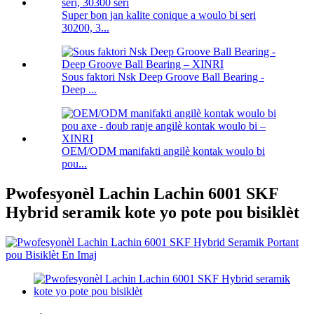
Super bon jan kalite conique a woulo bi seri
30200, 3...
Sous faktori Nsk Deep Groove Ball Bearing -
Deep ...
OEM/ODM manifakti angilè kontak woulo bi
pou...
Pwofesyonèl Lachin Lachin 6001 SKF
Hybrid seramik kote yo pote pou bisiklèt