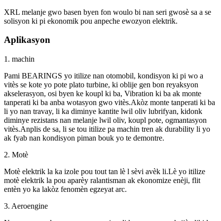
XRL melanje gwo basen byen fon woulo bi nan seri gwosè sa a se
solisyon ki pi ekonomik pou anpeche ewozyon elektrik.
Aplikasyon
1. machin
Pami BEARINGS yo itilize nan otomobil, kondisyon ki pi wo a
vitès se kote yo pote plato turbine, ki oblije gen bon reyaksyon
akselerasyon, osi byen ke koupl ki ba, Vibration ki ba ak monte
tanperati ki ba anba wotasyon gwo vitès.Akòz monte tanperati ki ba
li yo nan travay, li ka diminye kantite lwil oliv lubrifyan, kidonk
diminye rezistans nan melanje lwil oliv, koupl pote, ogmantasyon
vitès.Anplis de sa, li se tou itilize pa machin tren ak durability li yo
ak fyab nan kondisyon piman bouk yo te demontre.
2. Motè
Motè elektrik la ka izole pou tout tan lè l sèvi avèk li.Lè yo itilize
motè elektrik la pou aparèy ralantisman ak ekonomize enèji, flit
entèn yo ka lakòz fenomèn egzeyat arc.
3. Aeroengine