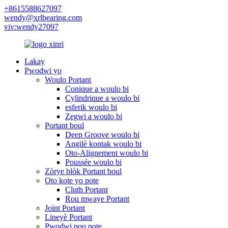
+8615588627097
wendy@xrlbearing.com
viv:wendy27097
Lakay
Pwodwi yo
Woulo Portant
Conique a woulo bi
Cylindrique a woulo bi
esferik woulo bi
Zegwi a woulo bi
Portant boul
Deep Groove woulo bi
Angilè kontak woulo bi
Oto-Alignement woulo bi
Poussée woulo bi
Zòrye blòk Portant boul
Oto kote yo pote
Cluth Portant
Rou mwaye Portant
Joint Portant
Lineyè Portant
Pwodwi pou pote