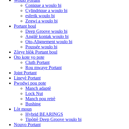
Woulo Portant
Conique a woulo bi
Cylindrique a woulo bi
esferik woulo bi
Zegwi a woulo bi
Portant boul
Deep Groove woulo bi
Angilè kontak woulo bi
Oto-Alignement woulo bi
Poussée woulo bi
Zòrye blòk Portant boul
Oto kote yo pote
Cluth Portant
Rou mwaye Portant
Joint Portant
Lineyè Portant
Pwodwi pou pote
Manch adaptè
Lock Nut
Manch pou retrè
Bushing
Lòt moun
Hybrid BEARINGS
Tipòtrè Deep Groove woulo bi
Nouvo Portant