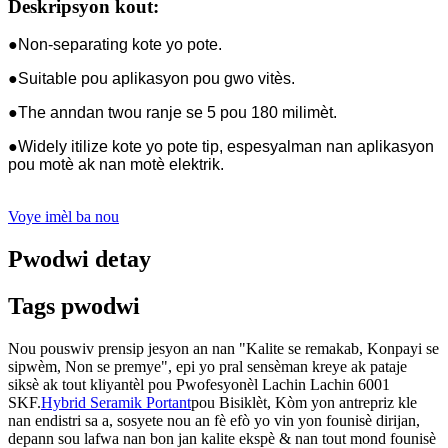
Deskripsyon kout:
●Non-separating kote yo pote.
●Suitable pou aplikasyon pou gwo vitès.
●The anndan twou ranje se 5 pou 180 milimèt.
●Widely itilize kote yo pote tip, espesyalman nan aplikasyon
pou motè ak nan motè elektrik.
Voye imèl ba nou
Pwodwi detay
Tags pwodwi
Nou pouswiv prensip jesyon an nan "Kalite se remakab, Konpayi se
sipwèm, Non se premye", epi yo pral sensèman kreye ak pataje
siksè ak tout kliyantèl pou Pwofesyonèl Lachin Lachin 6001
SKF.
Hybrid Seramik Portant
pou Bisiklèt, Kòm yon antrepriz kle
nan endistri sa a, sosyete nou an fè efò yo vin yon founisè dirijan,
depann sou lafwa nan bon jan kalite ekspè & nan tout mond founisè