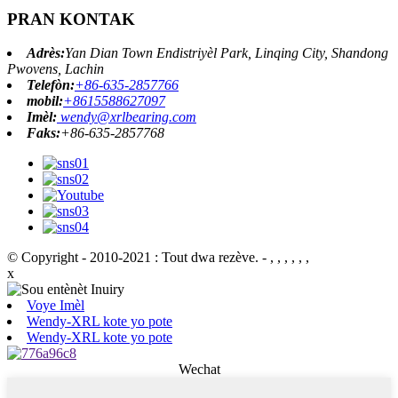
PRAN KONTAK
Adrès:
Yan Dian Town Endistriyèl Park, Linqing City, Shandong
Pwovens, Lachin
Telefòn:
+86-635-2857766
mobil:
+8615588627097
Imèl:
wendy@xrlbearing.com
Faks:
+86-635-2857768
© Copyright - 2010-2021 : Tout dwa rezève.
- , , , , , ,
x
Voye Imèl
Wendy-XRL kote yo pote
Wendy-XRL kote yo pote
Wechat