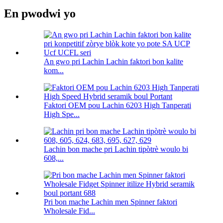
En pwodwi yo
An gwo pri Lachin Lachin faktori bon kalite
kom...
Faktori OEM pou Lachin 6203 High Tanperati
High Spe...
Lachin bon mache pri Lachin tipòtrè woulo bi
608,...
Pri bon mache Lachin men Spinner faktori
Wholesale Fid...