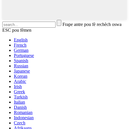
Frape antre pou fè rechèch oswa
ESC pou fèmen
English
French
German
Portuguese
Spanish
Russian
Japanese
Korean
Arabic
Irish
Greek
Turkish
Italian
Danish
Romanian
Indonesian
Czech
Afrikaans