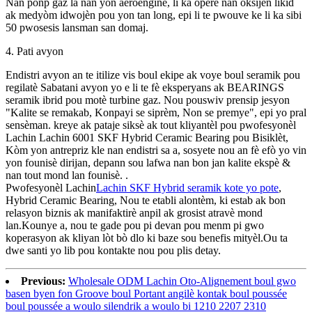
Nan ponp gaz la nan yon aeroengine, li ka opere nan oksijèn likid
ak medyòm idwojèn pou yon tan long, epi li te pwouve ke li ka sibi
50 pwosesis lansman san domaj.
4. Pati avyon
Endistri avyon an te itilize vis boul ekipe ak voye boul seramik pou
regilatè Sabatani avyon yo e li te fè eksperyans ak BEARINGS
seramik ibrid pou motè turbine gaz. Nou pouswiv prensip jesyon
"Kalite se remakab, Konpayi se siprèm, Non se premye", epi yo pral
sensèman. kreye ak pataje siksè ak tout kliyantèl pou pwofesyonèl
Lachin Lachin 6001 SKF Hybrid Ceramic Bearing pou Bisiklèt,
Kòm yon antrepriz kle nan endistri sa a, sosyete nou an fè efò yo vin
yon founisè dirijan, depann sou lafwa nan bon jan kalite ekspè &
nan tout mond lan founisè. .
Pwofesyonèl Lachin
Lachin SKF Hybrid seramik kote yo pote
,
Hybrid Ceramic Bearing, Nou te etabli alontèm, ki estab ak bon
relasyon biznis ak manifaktirè anpil ak grosist atravè mond
lan.Kounye a, nou te gade pou pi devan pou menm pi gwo
koperasyon ak kliyan lòt bò dlo ki baze sou benefis mityèl.Ou ta
dwe santi yo lib pou kontakte nou pou plis detay.
Previous:
Wholesale ODM Lachin Oto-Alignement boul gwo
basen byen fon Groove boul Portant angilè kontak boul poussée
boul poussée a woulo silendrik a woulo bi 1210 2207 2310