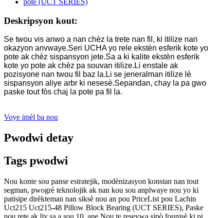
Deskripsyon kout:
Se twou vis anwo a nan chèz la trete nan fil, ki itilize nan
okazyon anvwaye.Seri UCHA yo rele ekstèn esferik kote yo
pote ak chèz sispansyon jete.Sa a ki kalite ekstèn esferik
kote yo pote ak chèz pa souvan itilize.Li enstale ak
pozisyone nan twou fil baz la.Li se jeneralman itilize lè
sispansyon aliye arbr ki nesesè.Sepandan, chay la pa gwo
paske tout fòs chaj la pote pa fil la.
Voye imèl ba nou
Pwodwi detay
Tags pwodwi
Nou konte sou panse estratejik, modènizasyon konstan nan tout
segman, pwogrè teknolojik ak nan kou sou anplwaye nou yo ki
patisipe dirèkteman nan siksè nou an pou PriceList pou Lachin
Uct215 Uct215-48 Pillow Block Bearing (UCT SERIES), Paske
nou rete ak liy sa a sou 10. ane.Nou te resevwa sipò founisè ki pi