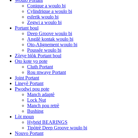
Woulo Portant
Conique a woulo bi
Cylindrique a woulo bi
esferik woulo bi
Zegwi a woulo bi
Portant boul
Deep Groove woulo bi
Angilè kontak woulo bi
Oto-Alignement woulo bi
Poussée woulo bi
Zòrye blòk Portant boul
Oto kote yo pote
Cluth Portant
Rou mwaye Portant
Joint Portant
Lineyè Portant
Pwodwi pou pote
Manch adaptè
Lock Nut
Manch pou retrè
Bushing
Lòt moun
Hybrid BEARINGS
Tipòtrè Deep Groove woulo bi
Nouvo Portant