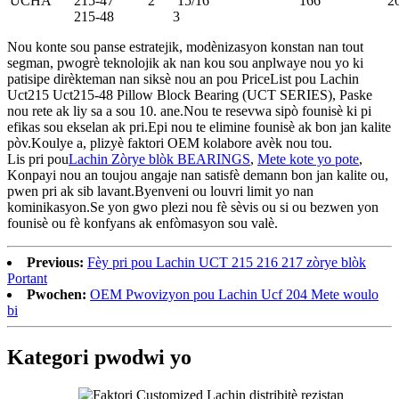
UCHA
215-47
2
15/16
166
2
215-48
3
Nou konte sou panse estratejik, modènizasyon konstan nan tout
segman, pwogrè teknolojik ak nan kou sou anplwaye nou yo ki
patisipe dirèkteman nan siksè nou an pou PriceList pou Lachin
Uct215 Uct215-48 Pillow Block Bearing (UCT SERIES), Paske
nou rete ak liy sa a sou 10. ane.Nou te resevwa sipò founisè ki pi
efikas sou ekselan ak pri.Epi nou te elimine founisè ak bon jan kalite
pòv.Koulye a, plizyè faktori OEM kolabore avèk nou tou.
Lis pri pou
Lachin Zòrye blòk BEARINGS
,
Mete kote yo pote
,
Konpayi nou an toujou angaje nan satisfè demann bon jan kalite ou,
pwen pri ak sib lavant.Byenveni ou louvri limit yo nan
kominikasyon.Se yon gwo plezi nou fè sèvis ou si ou bezwen yon
founisè ou fè konfyans ak enfòmasyon sou valè.
Previous:
Fèy pri pou Lachin UCT 215 216 217 zòrye blòk
Portant
Pwochen:
OEM Pwovizyon pou Lachin Ucf 204 Mete woulo
bi
Kategori pwodwi yo