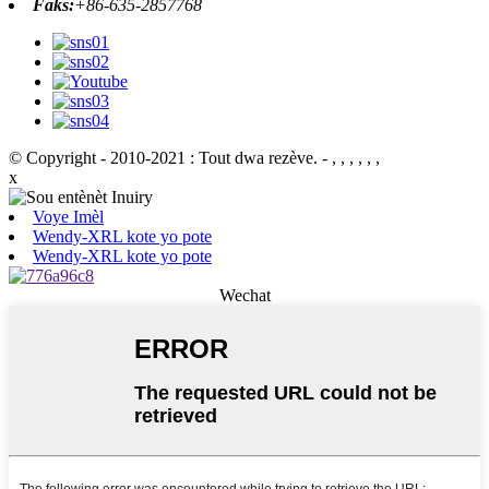
Faks:
+86-635-2857768
© Copyright - 2010-2021 : Tout dwa rezève.
- , , , , , ,
x
Voye Imèl
Wendy-XRL kote yo pote
Wendy-XRL kote yo pote
Wechat