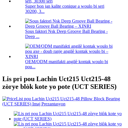
Super bon jan kalite conique a woulo bi seri
30200, 3...
Sous faktori Nsk Deep Groove Ball Bearing -
Deep ...
OEM/ODM manifakti angilè kontak woulo bi
pou...
Lis pri pou Lachin Uct215 Uct215-48
zòrye blòk kote yo pote (UCT SERIES)