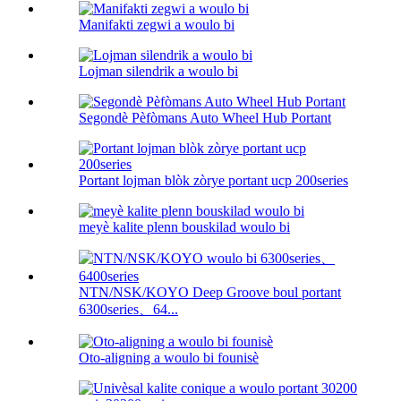
Manifakti zegwi a woulo bi
Lojman silendrik a woulo bi
Segondè Pèfòmans Auto Wheel Hub Portant
Portant lojman blòk zòrye portant ucp 200series
meyè kalite plenn bouskilad woulo bi
NTN/NSK/KOYO Deep Groove boul portant
6300series、64...
Oto-aligning a woulo bi founisè