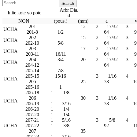
Arbr Dia.
Inite kote yo pote
d
NON.
(pous.)
(mm)
a
201
12
2
17/32
3
UCHA
201-8
1/2
64
9
202
15
2
17/32
3
UCHA
202-10
5/8
64
9
203
17
2
17/32
3
UCHA
203-11
16/11
64
9
204
3/4
20
2
17/32
3
UCHA
204-12
64
9
205-14
7/8
205-15
15/16
3
1/16
4
UCHA
205
25
78
1
205-16
1
206-18
1
1/8
206
30
3
1/16
4
UCHA
206-19
1
3/16
78
1
206-20
1
1/4
207-20
1
1/4
207-21
1
5/16
3
5/8
4
UCHA
207-22
1
3/8
92
1
207
35
207-23
1
7/16