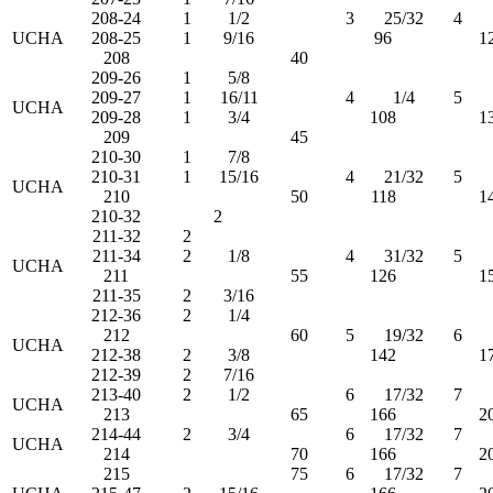
208-24
1
1/2
3
25/32
4
UCHA
208-25
1
9/16
96
1
208
40
209-26
1
5/8
209-27
1
16/11
4
1/4
5
UCHA
209-28
1
3/4
108
1
209
45
210-30
1
7/8
210-31
1
15/16
4
21/32
5
UCHA
210
50
118
1
210-32
2
211-32
2
211-34
2
1/8
4
31/32
5
UCHA
211
55
126
1
211-35
2
3/16
212-36
2
1/4
212
60
5
19/32
6
UCHA
212-38
2
3/8
142
1
212-39
2
7/16
213-40
2
1/2
6
17/32
7
UCHA
213
65
166
2
214-44
2
3/4
6
17/32
7
UCHA
214
70
166
2
215
75
6
17/32
7