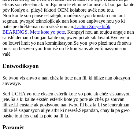
efikas sou ekselan ak pri.Epi nou te elimine founisè ak bon jan kalite
pòv.Koulye a, plizyè faktori OEM kolabore avèk nou tou.
Nou konte sou panse estratejik, modènizasyon konstan nan tout
segman, pwogrè teknolojik ak nan kou sou anplwaye nou yo ki
patisipe dirèkteman nan siksè nou an.
Lachin Zòrye blòk
BEARINGS
,
Mete kote yo pote
, Konpayi nou an toujou angaje nan
satisfè demann bon jan kalite ou, pwen pri ak sib lavant.Byenveni
ou louvri limit yo nan kominikasyon.Se yon gwo plezi nou fè sèvis
ou si ou bezwen yon founisè ou fè konfyans ak enfòmasyon sou
valè.
Entwodiksyon
Se twou vis anwo a nan chèz la trete nan fil, ki itilize nan okazyon
anvwaye.
Seri UCHA yo rele ekstèn esferik kote yo pote ak chèz sispansyon
jete.Sa a ki kalite ekstèn esferik kote yo pote ak chèz pa souvan
itilize.Li enstale ak pozisyone nan twou fil baz la.Li se jeneralman
itilize lè sispansyon aliye arbr ki nesesè.Sepandan, chay la pa gwo
paske tout fòs chaj la pote pa fil la.
Paramèt