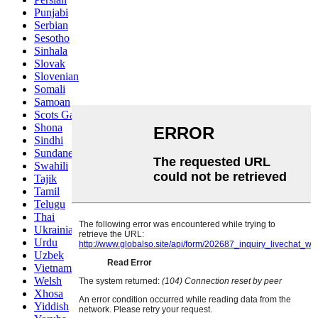
Punjabi
Serbian
Sesotho
Sinhala
Slovak
Slovenian
Somali
Samoan
Scots Gaelic
Shona
Sindhi
Sundanese
Swahili
Tajik
Tamil
Telugu
Thai
Ukrainian
Urdu
Uzbek
Vietnamese
Welsh
Xhosa
Yiddish