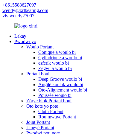
+8615588627097
wendy@xrlbearing.com
viv:wendy27097
Lakay
Pwodwi yo
Woulo Portant
Conique a woulo bi
Cylindrique a woulo bi
esferik woulo bi
Zegwi a woulo bi
Portant boul
Deep Groove woulo bi
Angilè kontak woulo bi
Oto-Alignement woulo bi
Poussée woulo bi
Zòrye blòk Portant boul
Oto kote yo pote
Cluth Portant
Rou mwaye Portant
Joint Portant
Lineyè Portant
Pwodwi pou pote