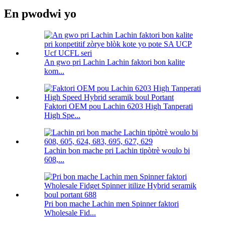
En pwodwi yo
An gwo pri Lachin Lachin faktori bon kalite
kom...
Faktori OEM pou Lachin 6203 High Tanperati
High Spe...
Lachin bon mache pri Lachin tipòtrè woulo bi
608,...
Pri bon mache Lachin men Spinner faktori
Wholesale Fid...