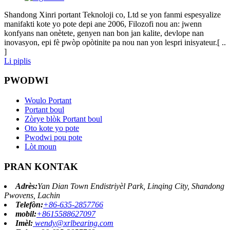
Shandong Xinri portant Teknoloji co, Ltd se yon fanmi espesyalize
manifakti kote yo pote depi ane 2006, Filozofi nou an: jwenn
konfyans nan onètete, genyen nan bon jan kalite, devlope nan
inovasyon, epi fè pwòp opòtinite pa nou nan yon lespri inisyateur.[ ..
]
Li piplis
PWODWI
Woulo Portant
Portant boul
Zòrye blòk Portant boul
Oto kote yo pote
Pwodwi pou pote
Lòt moun
PRAN KONTAK
Adrès:
Yan Dian Town Endistriyèl Park, Linqing City, Shandong
Pwovens, Lachin
Telefòn:
+86-635-2857766
mobil:
+8615588627097
Imèl:
wendy@xrlbearing.com