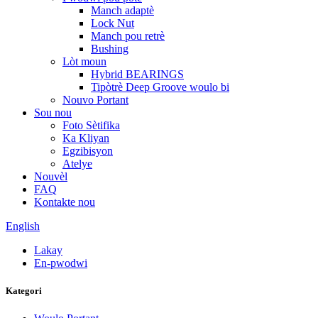
Manch adaptè
Lock Nut
Manch pou retrè
Bushing
Lòt moun
Hybrid BEARINGS
Tipòtrè Deep Groove woulo bi
Nouvo Portant
Sou nou
Foto Sètifika
Ka Kliyan
Egzibisyon
Atelye
Nouvèl
FAQ
Kontakte nou
English
Lakay
En-pwodwi
Kategori