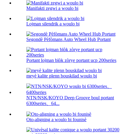
Manifakti zegwi a woulo bi
Lojman silendrik a woulo bi
Segondè Pèfòmans Auto Wheel Hub Portant
Portant lojman blòk zòrye portant ucp 200series
meyè kalite plenn bouskilad woulo bi
NTN/NSK/KOYO Deep Groove boul portant
6300series、64...
Oto-aligning a woulo bi founisè