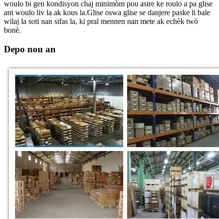
woulo bi gen kondisyon chaj minimòm pou asire ke roulo a pa glise
ant woulo liv la ak kous la.Glise oswa glise se danjere paske li bale
wilaj la soti nan sifas la, ki pral mennen nan mete ak echèk twò
bonè.
Depo nou an