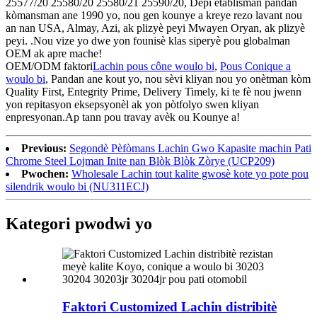
25577/20 25580/20 25580/21 25590/20, Depi etablisman pandan
kòmansman ane 1990 yo, nou gen kounye a kreye rezo lavant nou
an nan USA, Almay, Azi, ak plizyè peyi Mwayen Oryan, ak plizyè
peyi. .Nou vize yo dwe yon founisè klas siperyè pou globalman
OEM ak apre mache!
OEM/ODM faktori
Lachin pous cône woulo bi
,
Pous Conique a
woulo bi
, Pandan ane kout yo, nou sèvi kliyan nou yo onètman kòm
Quality First, Entegrity Prime, Delivery Timely, ki te fè nou jwenn
yon repitasyon eksepsyonèl ak yon pòtfolyo swen kliyan
enpresyonan.Ap tann pou travay avèk ou Kounye a!
Previous:
Segondè Pèfòmans Lachin Gwo Kapasite machin Pati
Chrome Steel Lojman Inite nan Blòk Blòk Zòrye (UCP209)
Pwochen:
Wholesale Lachin tout kalite gwosè kote yo pote pou
silendrik woulo bi (NU311ECJ)
Kategori pwodwi yo
Faktori Customized Lachin distribitè