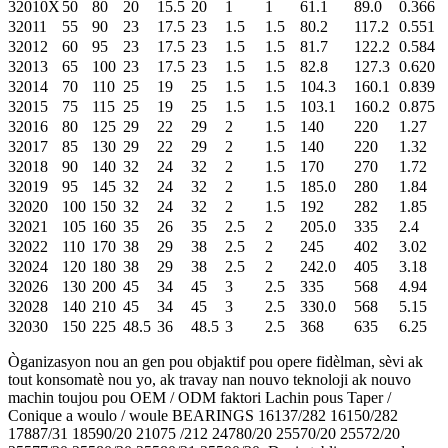
32010X
50
80
20
15.5
20
1
1
61.1
89.0
0.366
32011
55
90
23
17.5
23
1.5
1.5
80.2
117.2
0.551
32012
60
95
23
17.5
23
1.5
1.5
81.7
122.2
0.584
32013
65
100
23
17.5
23
1.5
1.5
82.8
127.3
0.620
32014
70
110
25
19
25
1.5
1.5
104.3
160.1
0.839
32015
75
115
25
19
25
1.5
1.5
103.1
160.2
0.875
32016
80
125
29
22
29
2
1.5
140
220
1.27
32017
85
130
29
22
29
2
1.5
140
220
1.32
32018
90
140
32
24
32
2
1.5
170
270
1.72
32019
95
145
32
24
32
2
1.5
185.0
280
1.84
32020
100
150
32
24
32
2
1.5
192
282
1.85
32021
105
160
35
26
35
2.5
2
205.0
335
2.4
32022
110
170
38
29
38
2.5
2
245
402
3.02
32024
120
180
38
29
38
2.5
2
242.0
405
3.18
32026
130
200
45
34
45
3
2.5
335
568
4.94
32028
140
210
45
34
45
3
2.5
330.0
568
5.15
32030
150
225
48.5
36
48.5
3
2.5
368
635
6.25
Òganizasyon nou an gen pou objaktif pou opere fidèlman, sèvi ak
tout konsomatè nou yo, ak travay nan nouvo teknoloji ak nouvo
machin toujou pou OEM / ODM faktori Lachin pous Taper /
Conique a woulo / woule BEARINGS 16137/282 16150/282
17887/31 18590/20 21075 /212 24780/20 25570/20 25572/20