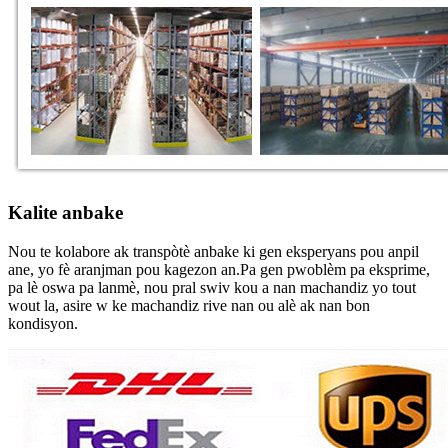
Kalite anbake
Nou te kolabore ak transpòtè anbake ki gen eksperyans pou anpil
ane, yo fè aranjman pou kagezon an.Pa gen pwoblèm pa eksprime,
pa lè oswa pa lanmè, nou pral swiv kou a nan machandiz yo tout
wout la, asire w ke machandiz rive nan ou alè ak nan bon
kondisyon.