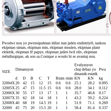
Pwodwi nou yo pwensipalman itilize nan jaden endistriyèl, tankou
ekipman siman, ekipman min, ekipman moulen, ekipman plant
elektrik, ekipman fè papye, ekipman jaden lwil oliv, ekipman
métallurgique, ak sou sa.Conique a woulo bi se avantaj nou.
Evalyasyon
Dimansyon
chaj debaz yo
Pwa
SIZE
dinamik
estatik
d
D
B
C
T
Rmin
rmin
KN
KN
kg
32004X
20
42
15
12
15
0.6
0.6
25.1
28.2
0.095
32005X
25
47
15
11.5
15
0.6
0.6
28.0
34.1
0.112
32006X
30
55
17
13
17
1
1
35.7
46.8
0.17
32007X
35
62
18
14
18
1
1
43.2
59.2
0.224
32008X
40
68
19
14.5
19
1
1
51.9
71.1
0.269
32009
45
75
20
15.5
20
1
1
58.4
81.4
0.337