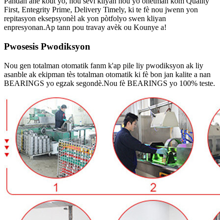
Pandan ane kout yo, nou sèvi kliyan nou yo onètman kòm Quality
First, Entegrity Prime, Delivery Timely, ki te fè nou jwenn yon
repitasyon eksepsyonèl ak yon pòtfolyo swen kliyan
enpresyonan.Ap tann pou travay avèk ou Kounye a!
Pwosesis Pwodiksyon
Nou gen totalman otomatik fanm k'ap pile liy pwodiksyon ak liy
asanble ak ekipman tès totalman otomatik ki fè bon jan kalite a nan
BEARINGS yo egzak segondè.Nou fè BEARINGS yo 100% teste.