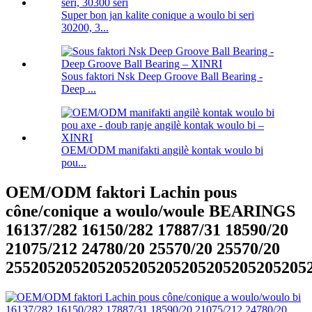
Super bon jan kalite conique a woulo bi seri
30200, 3...
Sous faktori Nsk Deep Groove Ball Bearing -
Deep ...
OEM/ODM manifakti angilè kontak woulo bi
pou...
OEM/ODM faktori Lachin pous
cône/conique a woulo/woule BEARINGS
16137/282 16150/282 17887/31 18590/20
21075/212 24780/20 25570/20 25570/20
255205205205205205205205205205205205