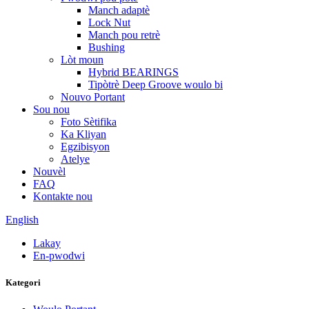
Manch adaptè
Lock Nut
Manch pou retrè
Bushing
Lòt moun
Hybrid BEARINGS
Tipòtrè Deep Groove woulo bi
Nouvo Portant
Sou nou
Foto Sètifika
Ka Kliyan
Egzibisyon
Atelye
Nouvèl
FAQ
Kontakte nou
English
Lakay
En-pwodwi
Kategori