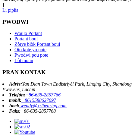
]
Li piplis
PWODWI
Woulo Portant
Portant boul
Zòrye blòk Portant boul
Oto kote yo pote
Pwodwi pou pote
Lòt moun
PRAN KONTAK
Adrès:
Yan Dian Town Endistriyèl Park, Linqing City, Shandong
Pwovens, Lachin
Telefòn:
+86-635-2857766
mobil:
+8615588627097
Imèl:
wendy@xrlbearing.com
Faks:
+86-635-2857768