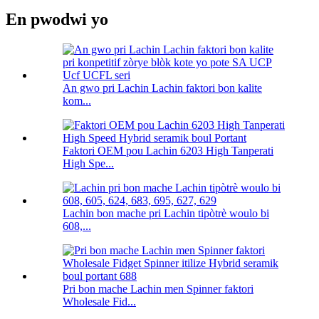
En pwodwi yo
An gwo pri Lachin Lachin faktori bon kalite
kom...
Faktori OEM pou Lachin 6203 High Tanperati
High Spe...
Lachin bon mache pri Lachin tipòtrè woulo bi
608,...
Pri bon mache Lachin men Spinner faktori
Wholesale Fid...