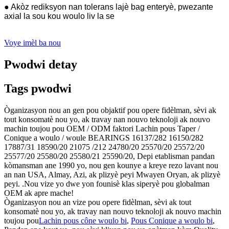
● Akòz rediksyon nan tolerans lajè bag enteryè, pwezante
axial la sou kou woulo liv la se
Voye imèl ba nou
Pwodwi detay
Tags pwodwi
Òganizasyon nou an gen pou objaktif pou opere fidèlman, sèvi ak
tout konsomatè nou yo, ak travay nan nouvo teknoloji ak nouvo
machin toujou pou OEM / ODM faktori Lachin pous Taper /
Conique a woulo / woule BEARINGS 16137/282 16150/282
17887/31 18590/20 21075 /212 24780/20 25570/20 25572/20
25577/20 25580/20 25580/21 25590/20, Depi etablisman pandan
kòmansman ane 1990 yo, nou gen kounye a kreye rezo lavant nou
an nan USA, Almay, Azi, ak plizyè peyi Mwayen Oryan, ak plizyè
peyi. .Nou vize yo dwe yon founisè klas siperyè pou globalman
OEM ak apre mache!
Òganizasyon nou an vize pou opere fidèlman, sèvi ak tout
konsomatè nou yo, ak travay nan nouvo teknoloji ak nouvo machin
toujou pou
Lachin pous cône woulo bi
,
Pous Conique a woulo bi
,