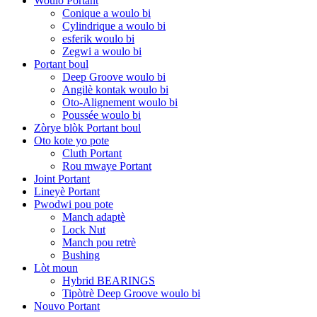
Woulo Portant
Conique a woulo bi
Cylindrique a woulo bi
esferik woulo bi
Zegwi a woulo bi
Portant boul
Deep Groove woulo bi
Angilè kontak woulo bi
Oto-Alignement woulo bi
Poussée woulo bi
Zòrye blòk Portant boul
Oto kote yo pote
Cluth Portant
Rou mwaye Portant
Joint Portant
Lineyè Portant
Pwodwi pou pote
Manch adaptè
Lock Nut
Manch pou retrè
Bushing
Lòt moun
Hybrid BEARINGS
Tipòtrè Deep Groove woulo bi
Nouvo Portant