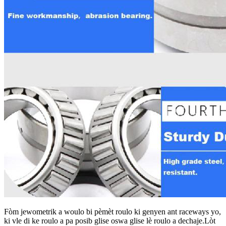
Fòm jewometrik a woulo bi pèmèt roulo ki genyen ant raceways yo,
ki vle di ke roulo a pa posib glise oswa glise lè roulo a dechaje.Lòt