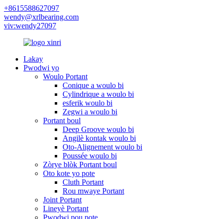
+8615588627097
wendy@xrlbearing.com
viv:wendy27097
Lakay
Pwodwi yo
Woulo Portant
Conique a woulo bi
Cylindrique a woulo bi
esferik woulo bi
Zegwi a woulo bi
Portant boul
Deep Groove woulo bi
Angilè kontak woulo bi
Oto-Alignement woulo bi
Poussée woulo bi
Zòrye blòk Portant boul
Oto kote yo pote
Cluth Portant
Rou mwaye Portant
Joint Portant
Lineyè Portant
Pwodwi pou pote