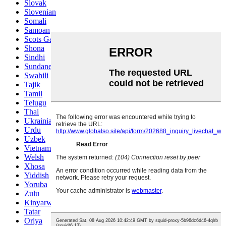
Slovak
Slovenian
Somali
Samoan
Scots Gaelic
Shona
Sindhi
Sundanese
Swahili
Tajik
Tamil
Telugu
Thai
Ukrainian
Urdu
Uzbek
Vietnamese
Welsh
Xhosa
Yiddish
Yoruba
Zulu
Kinyarwanda
Tatar
Oriya