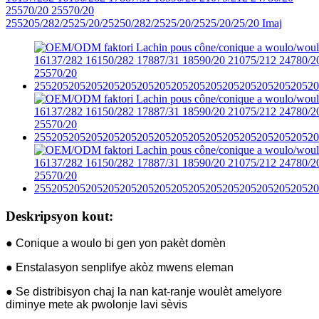
Deskripsyon kout:
● Conique a woulo bi gen yon pakèt domèn
● Enstalasyon senplifye akòz mwens eleman
● Se distribisyon chaj la nan kat-ranje woulèt amelyore
diminye mete ak pwolonje lavi sèvis