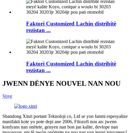
Faktori Customized Lachin distribitè
rezistan ...
Faktori Customized Lachin distribitè
rezistan ...
JWENN DÈNYE NOUVEL NAN NOU
Voye
Shandong Xinri portant Teknoloji co, Ltd se yon fanmi espesyalize
manifakti kote yo pote depi ane 2006, Filozofi nou an: jwenn
konfyans nan onètete, genyen nan bon jan kalite, devlope nan
inovasyon, epi fè pwòp opòtinite pa nou nan yon lespri inisyateur.[ ..