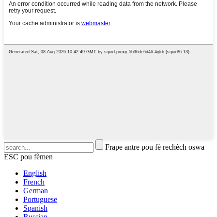
Frape antre pou fè rechèch oswa
ESC pou fèmen
English
French
German
Portuguese
Spanish
Russian