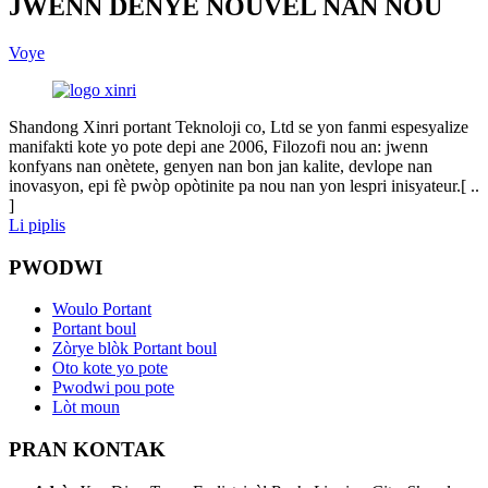
JWENN DÈNYE NOUVEL NAN NOU
Voye
Shandong Xinri portant Teknoloji co, Ltd se yon fanmi espesyalize
manifakti kote yo pote depi ane 2006, Filozofi nou an: jwenn
konfyans nan onètete, genyen nan bon jan kalite, devlope nan
inovasyon, epi fè pwòp opòtinite pa nou nan yon lespri inisyateur.[ ..
]
Li piplis
PWODWI
Woulo Portant
Portant boul
Zòrye blòk Portant boul
Oto kote yo pote
Pwodwi pou pote
Lòt moun
PRAN KONTAK