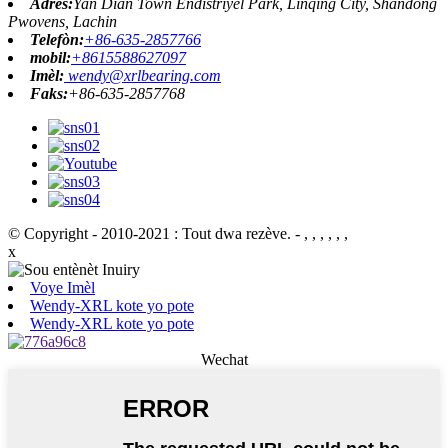
Adrès:
Yan Dian Town Endistriyèl Park, Linqing City, Shandong
Pwovens, Lachin
Telefòn:
+86-635-2857766
mobil:
+8615588627097
Imèl:
wendy@xrlbearing.com
Faks:
+86-635-2857768
© Copyright - 2010-2021 : Tout dwa rezève.
- , , , , , ,
x
Voye Imèl
Wendy-XRL kote yo pote
Wendy-XRL kote yo pote
Wechat