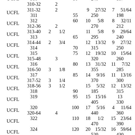
310-32
2
311-32
2
9
27/32
7
51/64
UCFL
311
55
250
198
312
60
10
5/8
8
32/11
UCFL
312-36
2
270
212
313-40
2
1/2
11
5/8
9
29/64
UCFL
313
65
295
240
314-44
2
3/4
12
13/32
9
27/32
UCFL
314
70
315
250
315
75
12
19/32
10
15/64
UCFL
315-48
3
320
260
316
80
13
31/32
11
7/32
UCFL
316-50
3
1/8
355
285
317
85
14
9/16
11
13/16
UCFL
317-52
3
1/4
370
300
318-56
3
1/2
15
5/32
12
13/32
UCFL
318
90
185
315
319
95
15
15/16
13
UCFL
405
330
320
100
17
5/16
4
11/64
UCFL
320-64
4
440
360
322
110
18
1/2
15
23/64
UCFL
470
390
324
120
20
15/32
16
59/64
UCFL
520
430