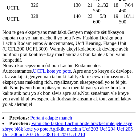
326
130
21
21/32
18
7/64
UCFL
550
460
328
140
23
5/8
19
16/11
UCFL
600
500
Nou te gen eksperyans manifakti.Genyen majorite sètifikasyon
enpòtan ou yo nan mache li yo pou New Fashion Design pou
Lachin Rodamientos Autocentrantes, Ucfl Bearing, Flange Unit
(UCFL200 UCFL300), Warmly akeyi kolabore ak devlope avèk
nou!nou pral kontinye bay machandiz ak bon kalite ak pri vann
konpetitif.
Nouvo konsepsyon mòd pou Lachin Rodamientos
Autocentrantes,
UCFL kote yo pote
, Apre ane yo kreye ak devlope,
ak avantaj ki genyen nan talan ki kalifye ki resevwa fòmasyon ak
eksperyans maketing rich, reyalizasyon eksepsyonèl yo te fè piti
piti.Nou jwenn bon repitasyon nan men kliyan yo akòz bon jan
kalite atik nou yo ak bon sèvis apre-sale.Nou sensèman vle kreye
yon avni ki pi pwospere ak florissante ansanm ak tout zanmi lakay
yo ak aletranje!
Previous:
Portant adaptè manch
Pwochen:
Vann cho faktori Lachin bride bracket inite jete asye
zòrye blòk kote yo pote Agrikilti machin Ucf 203 Ucf 204 Ucf 205
Ucf 206ucf 207 Ucf 208 Ucf 209 Ucf 210