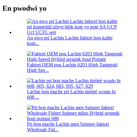
En pwodwi yo
An gwo pri Lachin Lachin faktori bon kalite
kom...
Faktori OEM pou Lachin 6203 High Tanperati
High Spe...
Lachin bon mache pri Lachin tipòtrè woulo bi
608,...
Pri bon mache Lachin men Spinner faktori
Wholesale Fid...