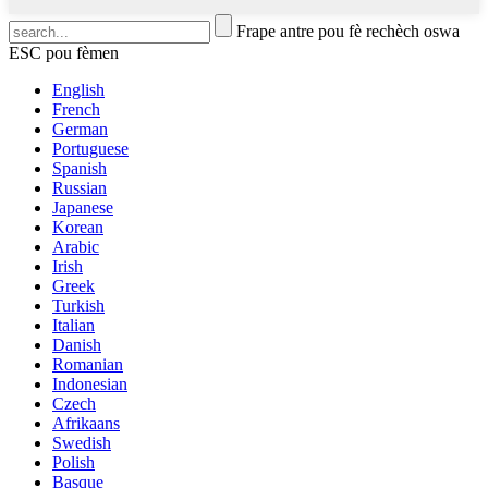
Frape antre pou fè rechèch oswa
ESC pou fèmen
English
French
German
Portuguese
Spanish
Russian
Japanese
Korean
Arabic
Irish
Greek
Turkish
Italian
Danish
Romanian
Indonesian
Czech
Afrikaans
Swedish
Polish
Basque