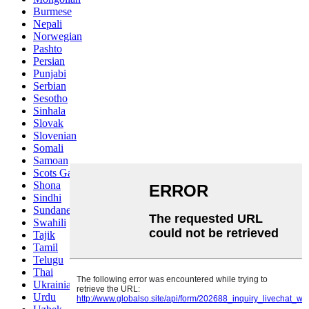
Burmese
Nepali
Norwegian
Pashto
Persian
Punjabi
Serbian
Sesotho
Sinhala
Slovak
Slovenian
Somali
Samoan
Scots Gaelic
Shona
Sindhi
Sundanese
Swahili
Tajik
Tamil
Telugu
Thai
Ukrainian
Urdu