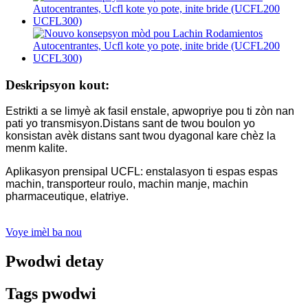
Deskripsyon kout:
Estrikti a se limyè ak fasil enstale, apwopriye pou ti zòn nan
pati yo transmisyon.Distans sant de twou boulon yo
konsistan avèk distans sant twou dyagonal kare chèz la
menm kalite.
Aplikasyon prensipal UCFL: enstalasyon ti espas espas
machin, transporteur roulo, machin manje, machin
pharmaceutique, elatriye.
Voye imèl ba nou
Pwodwi detay
Tags pwodwi