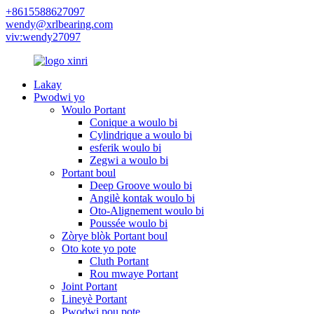
+8615588627097
wendy@xrlbearing.com
viv:wendy27097
Lakay
Pwodwi yo
Woulo Portant
Conique a woulo bi
Cylindrique a woulo bi
esferik woulo bi
Zegwi a woulo bi
Portant boul
Deep Groove woulo bi
Angilè kontak woulo bi
Oto-Alignement woulo bi
Poussée woulo bi
Zòrye blòk Portant boul
Oto kote yo pote
Cluth Portant
Rou mwaye Portant
Joint Portant
Lineyè Portant
Pwodwi pou pote