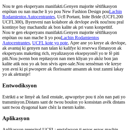
Nou te gen eksperyans manifakti.Genyen majorite sètifikasyon
enpòtan ou nan mache li yo pou New Fashion Design pou
Lachin
Rodamientos Autocentrantes
, Ucfl Portant, Inite Bride (UCFL200
UCFL300), Byenveni nan kolabore ak devlope avèk nou!nou pral
kontinye bay machandiz ak bon kalite ak pri vann konpetitif.
Nou te gen eksperyans manifakti.Genyen majorite sètifikasyon
enpòtan ou nan mache li yo pou
Lachin Rodamientos
Autocentrantes
,
UCFL kote yo pote
, Apre ane yo kreye ak devlope,
ak avantaj ki genyen nan talan ki kalifye ki resevwa fòmasyon ak
eksperyans maketing rich, reyalizasyon eksepsyonèl yo te fè piti
piti.Nou jwenn bon repitasyon nan men kliyan yo akòz bon jan
kalite atik nou yo ak bon sèvis apre-sale.Nou sensèman vle kreye
yon avni ki pi pwospere ak florissante ansanm ak tout zanmi lakay
yo ak aletranje!
Entwodiksyon
Estrikti a se limyè ak fasil enstale, apwopriye pou ti zòn nan pati yo
transmisyon.Distans sant de twou boulon yo konsistan avèk distans
sant twou dyagonal kare chèz la menm kalite.
Aplikasyon
Aplikasyon prensipal UCFL: enstalasyon ti espas espas machin,