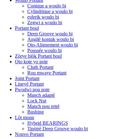
Woulo Portant
Conique a woulo bi
Cylindrique a woulo bi
esferik woulo bi
Zegwi a woulo bi
Portant boul
Deep Groove woulo bi
Angilè kontak woulo bi
Oto-Alignement woulo bi
Poussée woulo bi
Zòrye blòk Portant boul
Oto kote yo pote
Cluth Portant
Rou mwaye Portant
Joint Portant
Lineyè Portant
Pwodwi pou pote
Manch adaptè
Lock Nut
Manch pou retrè
Bushing
Lòt moun
Hybrid BEARINGS
Tipòtrè Deep Groove woulo bi
Nouvo Portant