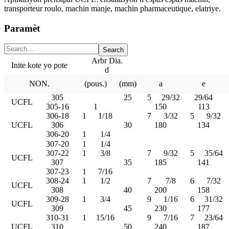
transporteur roulo, machin manje, machin pharmaceutique, elatriye.
Paramèt
Arbr Dia.
Inite kote yo pote
d
NON.
(pous.)
(mm)
a
e
305
25
5
29/32
29/64
UCFL
305-16
1
150
113
306-18
1
1/18
7
3/32
5
9/32
UCFL
306
30
180
134
306-20
1
1/4
307-20
1
1/4
307-22
1
3/8
7
9/32
5
35/64
UCFL
307
35
185
141
307-23
1
7/16
308-24
1
1/2
7
7/8
6
7/32
UCFL
308
40
200
158
309-28
1
3/4
9
1/16
6
31/32
UCFL
309
45
230
177
310-31
1
15/16
9
7/16
7
23/64
UCFL
310
50
240
187