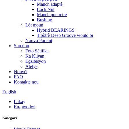
Manch adaptè
Lock Nut
Manch pou retrè
Bushing
Lòt moun
Hybrid BEARINGS
Tipòtrè Deep Groove woulo bi
Nouvo Portant
Sou nou
Foto Sètifika
Ka Kliyan
Egzibisyon
Atelye
Nouvèl
FAQ
Kontakte nou
English
Lakay
En-pwodwi
Kategori