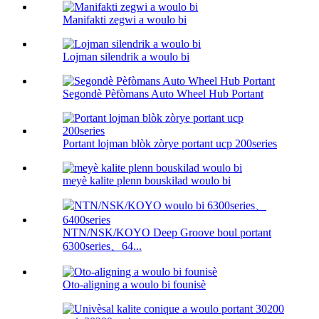
Manifakti zegwi a woulo bi
Lojman silendrik a woulo bi
Segondè Pèfòmans Auto Wheel Hub Portant
Portant lojman blòk zòrye portant ucp 200series
meyè kalite plenn bouskilad woulo bi
NTN/NSK/KOYO Deep Groove boul portant
6300series、64...
Oto-aligning a woulo bi founisè