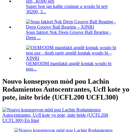
Super bon jan kalite conique a woulo bi seri
30200, 3...
Sous faktori Nsk Deep Groove Ball Bearing -
Deep ...
OEM/ODM manifakti angilè kontak woulo bi
pou...
Nouvo konsepsyon mòd pou Lachin
Rodamientos Autocentrantes, Ucfl kote yo
pote, inite bride (UCFL200 UCFL300)