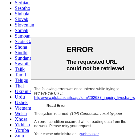
Serbian
Sesotho
Sinhala
Slovak
Slovenian
Somali
Samoan
Scots Gaelic
Shona
Sindhi
Sundanese
Swahili
Tajik
Tamil
Telugu
Thai
Ukrainian
Urdu
Uzbek
Vietnamese
Welsh
Xhosa
Yiddish
Yoruba
Zulu