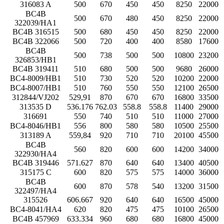
316083 A
500
670
450
450
8250
22000
BC4B
500
670
480
450
8250
22000
322039/HA1
BC4B 316515
500
680
450
450
8250
22000
BC4B 322066
500
720
400
400
8580
17600
BC4B
500
738
500
500
10800
23200
326853/HB1
BC4B 319411
510
680
500
500
9680
26000
BC4-8009/HB1
510
730
520
520
10200
22000
BC4-8007/HB1
510
760
550
550
12100
26500
312844/VJ202
529,91
870
670
670
16800
33500
313535 D
536.176
762.03
558.8
558.8
11400
29000
316691
550
740
510
510
11000
27000
BC4-8046/HB1
556
800
580
580
10500
25500
313189 A
559,84
920
710
710
20100
45500
BC4B
560
820
600
600
14200
34000
322930/HA4
BC4B 319446
571.627
870
640
640
13400
40500
315175 C
600
820
575
575
14000
36000
BC4B
600
870
578
540
13200
31500
322497/HA4
315526
606.667
920
640
640
16500
45000
BC4-8041/HA4
620
820
475
475
10100
26500
BC4B 457969
633.334
960
680
680
16800
45000