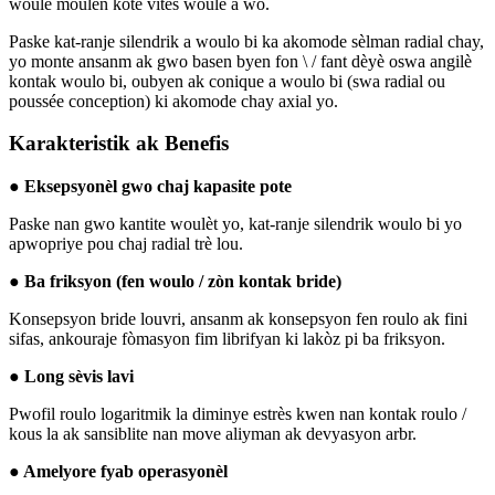
woule moulen kote vitès woule a wo.
Paske kat-ranje silendrik a woulo bi ka akomode sèlman radial chay,
yo monte ansanm ak gwo basen byen fon \ / fant dèyè oswa angilè
kontak woulo bi, oubyen ak conique a woulo bi (swa radial ou
poussée conception) ki akomode chay axial yo.
Karakteristik ak Benefis
● Eksepsyonèl gwo chaj kapasite pote
Paske nan gwo kantite woulèt yo, kat-ranje silendrik woulo bi yo
apwopriye pou chaj radial trè lou.
● Ba friksyon (fen woulo / zòn kontak bride)
Konsepsyon bride louvri, ansanm ak konsepsyon fen roulo ak fini
sifas, ankouraje fòmasyon fim librifyan ki lakòz pi ba friksyon.
● Long sèvis lavi
Pwofil roulo logaritmik la diminye estrès kwen nan kontak roulo /
kous la ak sansiblite nan move aliyman ak devyasyon arbr.
● Amelyore fyab operasyonèl