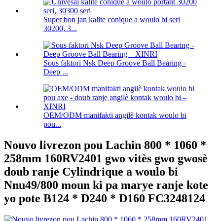
Super bon jan kalite conique a woulo bi seri
30200, 3...
Sous faktori Nsk Deep Groove Ball Bearing -
Deep ...
OEM/ODM manifakti angilè kontak woulo bi
pou...
Nouvo livrezon pou Lachin 800 * 1060 *
258mm 160RV2401 gwo vitès gwo gwosè
doub ranje Cylindrique a woulo bi
Nnu49/800 moun ki pa marye ranje kote
yo pote B124 * D240 * D160 FC3248124