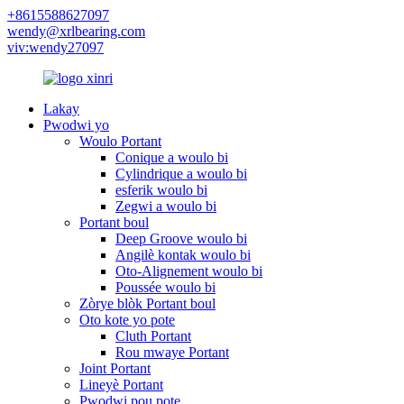
+8615588627097
wendy@xrlbearing.com
viv:wendy27097
Lakay
Pwodwi yo
Woulo Portant
Conique a woulo bi
Cylindrique a woulo bi
esferik woulo bi
Zegwi a woulo bi
Portant boul
Deep Groove woulo bi
Angilè kontak woulo bi
Oto-Alignement woulo bi
Poussée woulo bi
Zòrye blòk Portant boul
Oto kote yo pote
Cluth Portant
Rou mwaye Portant
Joint Portant
Lineyè Portant
Pwodwi pou pote