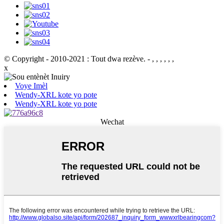
© Copyright - 2010-2021 : Tout dwa rezève.
- , , , , , ,
x
Voye Imèl
Wendy-XRL kote yo pote
Wendy-XRL kote yo pote
Wechat