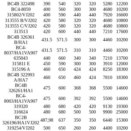
BC4B 322498
390
540
320
320
5280
12200
BC4-8059
400
560
300
300
4680
10200
315802/VJ202
400
590
440
440
7920
16600
313555 B/VJ202
420
580
320
320
4680
10800
313555 C/VJ202
420
580
320
320
4680
10800
313513
420
600
440
440
7210
17600
BC4B 326361
431.5
571.5
300
300
4460
10200
B/HA1
BC4-
431.5
571.5
310
310
4460
10200
8037/HA1VA907
635043
440
660
340
340
7210
13700
315811 E
450
590
300
300
3910
12000
315196 A
460
650
424
424
8250
18300
BC4B 322993
460
650
460
424
7810
18300
A/HA7
BC4B
475
600
368
368
5500
14600
326261/HA1
BC4-
475
600
392
392
5500
14600
8003/HA1VA907
319320
480
680
420
420
9130
19300
316624
480
680
500
500
9900
25000
BC2B
487,98
637
350
350
6440
15300
326196/HA1VJ202
319254/VJ202
500
650
260
260
4400
10200