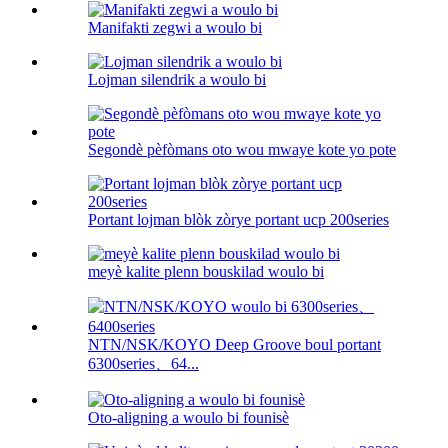
Manifakti zegwi a woulo bi
Lojman silendrik a woulo bi
Segondè pèfòmans oto wou mwaye kote yo pote
Portant lojman blòk zòrye portant ucp 200series
meyè kalite plenn bouskilad woulo bi
NTN/NSK/KOYO Deep Groove boul portant
6300series、64...
Oto-aligning a woulo bi founisè