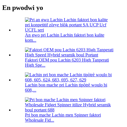
En pwodwi yo
An gwo pri Lachin Lachin faktori bon kalite
kom...
Faktori OEM pou Lachin 6203 High Tanperati
High Spe...
Lachin bon mache pri Lachin tipòtrè woulo bi
608,...
Pri bon mache Lachin men Spinner faktori
Wholesale Fid...