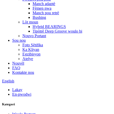
Manch adaptè
Fèmen nwa
Manch pou retrè
Bushing
Lòt moun
Hybrid BEARINGS
Tipòtrè Deep Groove woulo bi
Nouvo Portant
Sou nou
Foto Sètifika
Ka Kliyan
Egzibisyon
Atelye
Nouvèl
FAQ
Kontakte nou
English
Lakay
En-pwodwi
Kategori