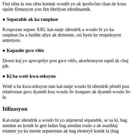
Fini sifas la sou sifas kontak woulèt yo ak ipodwòm chan de kous
sipòte fòmasyon yon fim librifyan idrodinamik.
● Separable ak ka ranplase
Konpozan separe XRL kat-ranje silendrik a woulo bi yo ka
ranplase.Sa a fasilite aliye ak demonte, osi byen ke enspeksyon
antretyen.
● Kapasite gwo vitès
Desen kaj yo apwopriye pou gwo vitès, akselerasyon rapid ak chaj
pik.
● Ki ba wotè kwa-seksyon
Wotè a ba kwa-seksyon nan kat-ranje woulo bi silendrik pèmèt pou
relativman gwo dyamèt kou woulo liv konpare ak dyamèt woulo liv
la.
Itilizasyon
Kat-ranje silendrik a woulo bi yo anjeneral separable, se sa ki, bag
anndan an konik ki gen ladan bag anndan roulo a ak asanblaj
retainer yo ka monte separeman ak bag eksteryè konik la (bag