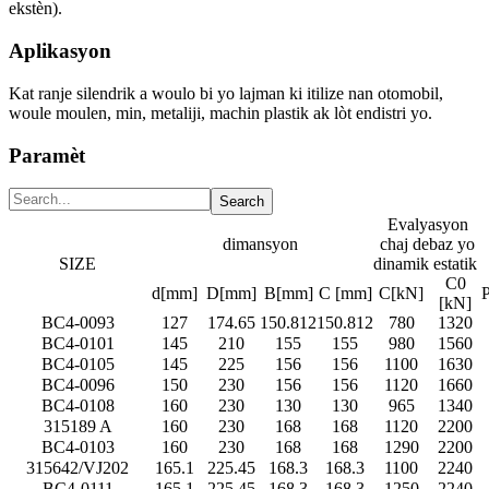
ekstèn).
Aplikasyon
Kat ranje silendrik a woulo bi yo lajman ki itilize nan otomobil,
woule moulen, min, metaliji, machin plastik ak lòt endistri yo.
Paramèt
Evalyasyon
dimansyon
chaj debaz yo
SIZE
dinamik
estatik
C0
d[mm]
D[mm]
B[mm]
C [mm]
C[kN]
[kN]
BC4-0093
127
174.65
150.812
150.812
780
1320
BC4-0101
145
210
155
155
980
1560
BC4-0105
145
225
156
156
1100
1630
BC4-0096
150
230
156
156
1120
1660
BC4-0108
160
230
130
130
965
1340
315189 A
160
230
168
168
1120
2200
BC4-0103
160
230
168
168
1290
2200
315642/VJ202
165.1
225.45
168.3
168.3
1100
2240
BC4-0111
165.1
225.45
168.3
168.3
1250
2240