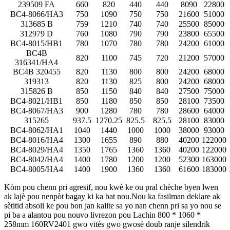
239509 FA
660
820
440
440
8090
22800
BC4-8066/HA3
750
1090
750
750
21600
51000
313685 B
759
1210
740
740
25500
85000
312979 D
760
1080
790
790
23800
65500
BC4-8015/HB1
780
1070
780
780
24200
61000
BC4B
820
1100
745
720
21200
57000
316341/HA4
BC4B 320455
820
1130
800
800
24200
68000
319313
820
1130
825
800
24200
68000
315826 B
850
1150
840
840
27500
75000
BC4-8021/HB1
850
1180
850
850
28100
73500
BC4-8067/HA3
900
1280
780
780
28600
64000
315265
937.5
1270.25
825.5
825.5
28100
83000
BC4-8062/HA1
1040
1440
1000
1000
38000
93000
BC4-8016/HA4
1300
1655
890
880
40200
122000
BC4-8029/HA4
1350
1765
1360
1360
40200
122000
BC4-8042/HA4
1400
1780
1200
1200
52300
163000
BC4-8005/HA4
1400
1900
1360
1360
61600
183000
Kòm pou chenn pri agresif, nou kwè ke ou pral chèche byen lwen
ak lajè pou nenpòt bagay ki ka bat nou.Nou ka fasilman deklare ak
sètitid absoli ke pou bon jan kalite sa yo nan chenn pri sa yo nou se
pi ba a alantou pou nouvo livrezon pou Lachin 800 * 1060 *
258mm 160RV2401 gwo vitès gwo gwosè doub ranje silendrik