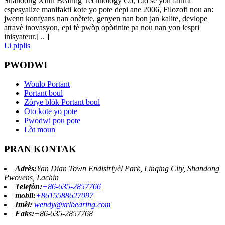
Shandong Xinri Bearing Technology Co, Ltd se yon fanmi
espesyalize manifakti kote yo pote depi ane 2006, Filozofi nou an:
jwenn konfyans nan onètete, genyen nan bon jan kalite, devlope
atravè inovasyon, epi fè pwòp opòtinite pa nou nan yon lespri
inisyateur.[ .. ]
Li piplis
PWODWI
Woulo Portant
Portant boul
Zòrye blòk Portant boul
Oto kote yo pote
Pwodwi pou pote
Lòt moun
PRAN KONTAK
Adrès:
Yan Dian Town Endistriyèl Park, Linqing City, Shandong
Pwovens, Lachin
Telefòn:
+86-635-2857766
mobil:
+8615588627097
Imèl:
wendy@xrlbearing.com
Faks:
+86-635-2857768