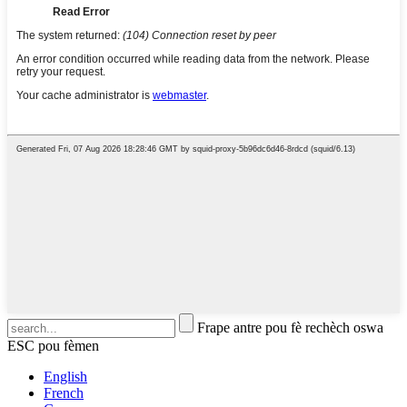
Frape antre pou fè rechèch oswa
ESC pou fèmen
English
French