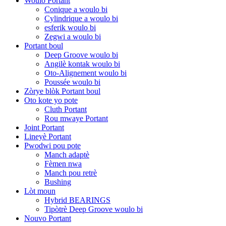
Woulo Portant
Conique a woulo bi
Cylindrique a woulo bi
esferik woulo bi
Zegwi a woulo bi
Portant boul
Deep Groove woulo bi
Angilè kontak woulo bi
Oto-Alignement woulo bi
Poussée woulo bi
Zòrye blòk Portant boul
Oto kote yo pote
Cluth Portant
Rou mwaye Portant
Joint Portant
Lineyè Portant
Pwodwi pou pote
Manch adaptè
Fèmen nwa
Manch pou retrè
Bushing
Lòt moun
Hybrid BEARINGS
Tipòtrè Deep Groove woulo bi
Nouvo Portant