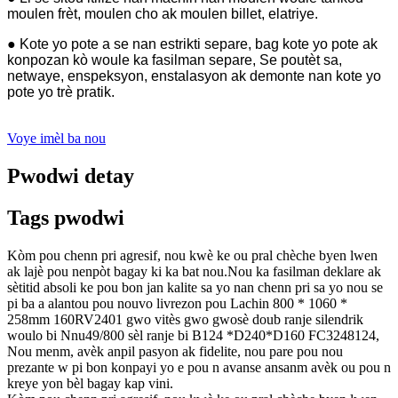
moulen frèt, moulen cho ak moulen billet, elatriye.
● Kote yo pote a se nan estrikti separe, bag kote yo pote ak
konpozan kò woule ka fasilman separe, Se poutèt sa,
netwaye, enspeksyon, enstalasyon ak demonte nan kote yo
pote yo trè pratik.
Voye imèl ba nou
Pwodwi detay
Tags pwodwi
Kòm pou chenn pri agresif, nou kwè ke ou pral chèche byen lwen
ak lajè pou nenpòt bagay ki ka bat nou.Nou ka fasilman deklare ak
sètitid absoli ke pou bon jan kalite sa yo nan chenn pri sa yo nou se
pi ba a alantou pou nouvo livrezon pou Lachin 800 * 1060 *
258mm 160RV2401 gwo vitès gwo gwosè doub ranje silendrik
woulo bi Nnu49/800 sèl ranje bi B124 *D240*D160 FC3248124,
Nou menm, avèk anpil pasyon ak fidelite, nou pare pou nou
prezante w pi bon konpayi yo e pou n avanse ansanm avèk ou pou n
kreye yon bèl bagay kap vini.