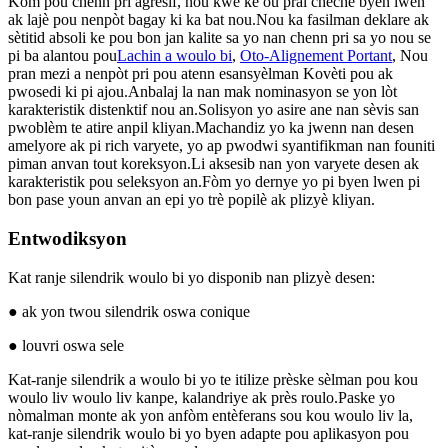
Kòm pou chenn pri agresif, nou kwè ke ou pral chèche byen lwen
ak lajè pou nenpòt bagay ki ka bat nou.Nou ka fasilman deklare ak
sètitid absoli ke pou bon jan kalite sa yo nan chenn pri sa yo nou se
pi ba alantou pou
Lachin a woulo bi
,
Oto-Alignement Portant
, Nou
pran mezi a nenpòt pri pou atenn esansyèlman Kovèti pou ak
pwosedi ki pi ajou.Anbalaj la nan mak nominasyon se yon lòt
karakteristik distenktif nou an.Solisyon yo asire ane nan sèvis san
pwoblèm te atire anpil kliyan.Machandiz yo ka jwenn nan desen
amelyore ak pi rich varyete, yo ap pwodwi syantifikman nan founiti
piman anvan tout koreksyon.Li aksesib nan yon varyete desen ak
karakteristik pou seleksyon an.Fòm yo dernye yo pi byen lwen pi
bon pase youn anvan an epi yo trè popilè ak plizyè kliyan.
Entwodiksyon
Kat ranje silendrik woulo bi yo disponib nan plizyè desen:
● ak yon twou silendrik oswa conique
● louvri oswa sele
Kat-ranje silendrik a woulo bi yo te itilize prèske sèlman pou kou
woulo liv woulo liv kanpe, kalandriye ak près roulo.Paske yo
nòmalman monte ak yon anfòm entèferans sou kou woulo liv la,
kat-ranje silendrik woulo bi yo byen adapte pou aplikasyon pou