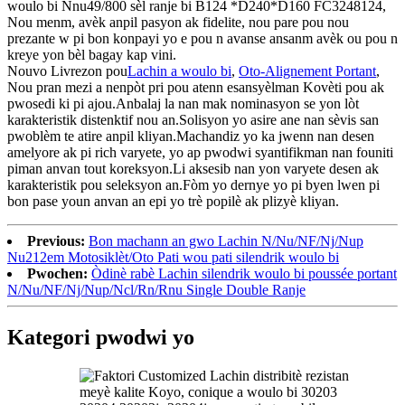
woulo bi Nnu49/800 sèl ranje bi B124 *D240*D160 FC3248124,
Nou menm, avèk anpil pasyon ak fidelite, nou pare pou nou
prezante w pi bon konpayi yo e pou n avanse ansanm avèk ou pou n
kreye yon bèl bagay kap vini.
Nouvo Livrezon pou
Lachin a woulo bi
,
Oto-Alignement Portant
,
Nou pran mezi a nenpòt pri pou atenn esansyèlman Kovèti pou ak
pwosedi ki pi ajou.Anbalaj la nan mak nominasyon se yon lòt
karakteristik distenktif nou an.Solisyon yo asire ane nan sèvis san
pwoblèm te atire anpil kliyan.Machandiz yo ka jwenn nan desen
amelyore ak pi rich varyete, yo ap pwodwi syantifikman nan founiti
piman anvan tout koreksyon.Li aksesib nan yon varyete desen ak
karakteristik pou seleksyon an.Fòm yo dernye yo pi byen lwen pi
bon pase youn anvan an epi yo trè popilè ak plizyè kliyan.
Previous:
Bon machann an gwo Lachin N/Nu/NF/Nj/Nup
Nu212em Motosiklèt/Oto Pati wou pati silendrik woulo bi
Pwochen:
Òdinè rabè Lachin silendrik woulo bi poussée portant
N/Nu/NF/Nj/Nup/Ncl/Rn/Rnu Single Double Ranje
Kategori pwodwi yo