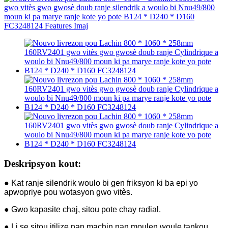
Deskripsyon kout:
● Kat ranje silendrik woulo bi gen friksyon ki ba epi yo
apwopriye pou wotasyon gwo vitès.
● Gwo kapasite chaj, sitou pote chay radial.
● Li se sitou itilize nan machin nan moulen woule tankou