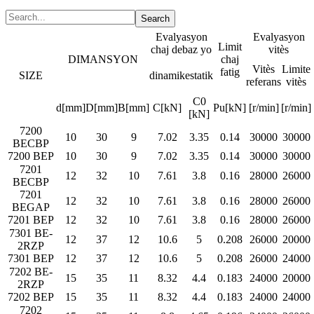
Evalyasyon
Evalyasyon
Limit
chaj debaz yo
vitès
DIMANSYON
chaj
Vitès
Limite
fatig
SIZE
dinamik
estatik
referans
vitès
C0
d[mm]
D[mm]
B[mm]
C[kN]
Pu[kN]
[r/min]
[r/min]
[kN]
7200
10
30
9
7.02
3.35
0.14
30000
30000
BECBP
7200 BEP
10
30
9
7.02
3.35
0.14
30000
30000
7201
12
32
10
7.61
3.8
0.16
28000
26000
BECBP
7201
12
32
10
7.61
3.8
0.16
28000
26000
BEGAP
7201 BEP
12
32
10
7.61
3.8
0.16
28000
26000
7301 BE-
12
37
12
10.6
5
0.208
26000
20000
2RZP
7301 BEP
12
37
12
10.6
5
0.208
26000
24000
7202 BE-
15
35
11
8.32
4.4
0.183
24000
20000
2RZP
7202 BEP
15
35
11
8.32
4.4
0.183
24000
24000
7202