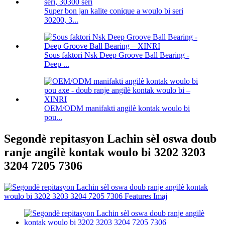
Super bon jan kalite conique a woulo bi seri
30200, 3...
Sous faktori Nsk Deep Groove Ball Bearing -
Deep ...
OEM/ODM manifakti angilè kontak woulo bi
pou...
Segondè repitasyon Lachin sèl oswa doub
ranje angilè kontak woulo bi 3202 3203
3204 7205 7306