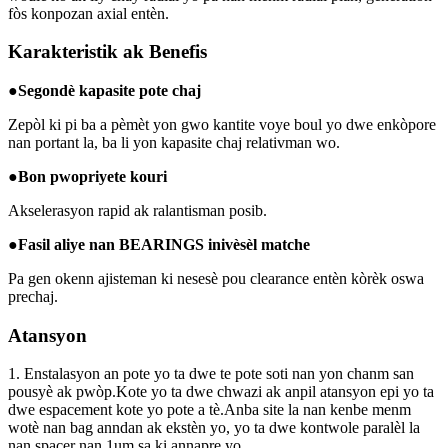
fòs konpozan axial entèn.
Karakteristik ak Benefis
●
Segondè kapasite pote chaj
Zepòl ki pi ba a pèmèt yon gwo kantite voye boul yo dwe enkòpore
nan portant la, ba li yon kapasite chaj relativman wo.
●
Bon pwopriyete kouri
Akselerasyon rapid ak ralantisman posib.
●
Fasil aliye nan BEARINGS inivèsèl matche
Pa gen okenn ajisteman ki nesesè pou clearance entèn kòrèk oswa
prechaj.
Atansyon
1. Enstalasyon an pote yo ta dwe te pote soti nan yon chanm san
pousyè ak pwòp.Kote yo ta dwe chwazi ak anpil atansyon epi yo ta
dwe espacement kote yo pote a tè.Anba site la nan kenbe menm
wotè nan bag anndan ak ekstèn yo, yo ta dwe kontwole paralèl la
nan spacer nan 1um sa ki annapre yo.