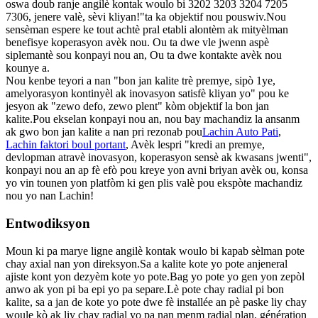
oswa doub ranje angilè kontak woulo bi 3202 3203 3204 7205
7306, jenere valè, sèvi kliyan!"ta ka objektif nou pouswiv.Nou
sensèman espere ke tout achtè pral etabli alontèm ak mityèlman
benefisye koperasyon avèk nou. Ou ta dwe vle jwenn aspè
siplemantè sou konpayi nou an, Ou ta dwe kontakte avèk nou
kounye a.
Nou kenbe teyori a nan "bon jan kalite trè premye, sipò 1ye,
amelyorasyon kontinyèl ak inovasyon satisfè kliyan yo" pou ke
jesyon ak "zewo defo, zewo plent" kòm objektif la bon jan
kalite.Pou ekselan konpayi nou an, nou bay machandiz la ansanm
ak gwo bon jan kalite a nan pri rezonab pou
Lachin Auto Pati
,
Lachin faktori boul portant
, Avèk lespri "kredi an premye,
devlopman atravè inovasyon, koperasyon sensè ak kwasans jwenti",
konpayi nou an ap fè efò pou kreye yon avni briyan avèk ou, konsa
yo vin tounen yon platfòm ki gen plis valè pou ekspòte machandiz
nou yo nan Lachin!
Entwodiksyon
Moun ki pa marye ligne angilè kontak woulo bi kapab sèlman pote
chay axial nan yon direksyon.Sa a kalite kote yo pote anjeneral
ajiste kont yon dezyèm kote yo pote.Bag yo pote yo gen yon zepòl
anwo ak yon pi ba epi yo pa separe.Lè pote chay radial pi bon
kalite, sa a jan de kote yo pote dwe fè installée an pè paske liy chay
woule kò ak liy chay radial yo pa nan menm radial plan, génération