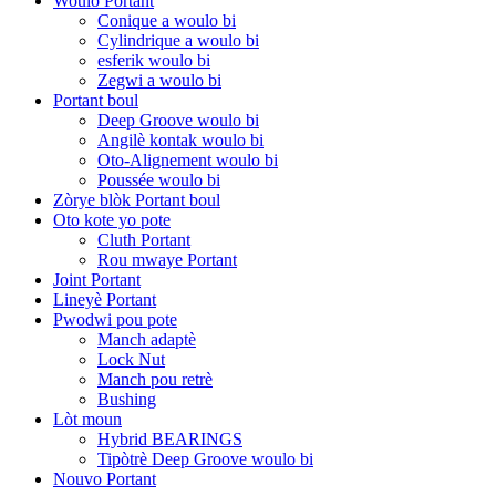
Woulo Portant
Conique a woulo bi
Cylindrique a woulo bi
esferik woulo bi
Zegwi a woulo bi
Portant boul
Deep Groove woulo bi
Angilè kontak woulo bi
Oto-Alignement woulo bi
Poussée woulo bi
Zòrye blòk Portant boul
Oto kote yo pote
Cluth Portant
Rou mwaye Portant
Joint Portant
Lineyè Portant
Pwodwi pou pote
Manch adaptè
Lock Nut
Manch pou retrè
Bushing
Lòt moun
Hybrid BEARINGS
Tipòtrè Deep Groove woulo bi
Nouvo Portant