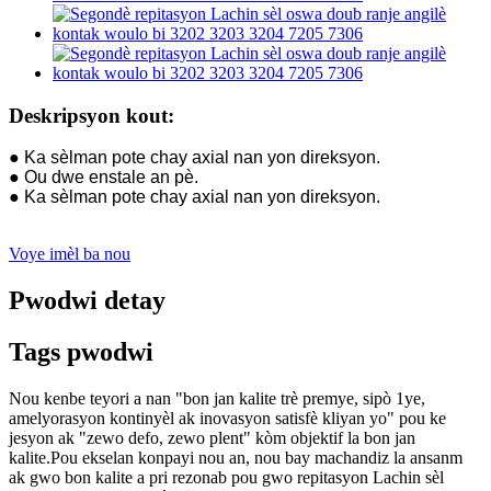
Deskripsyon kout:
● Ka sèlman pote chay axial nan yon direksyon.
● Ou dwe enstale an pè.
● Ka sèlman pote chay axial nan yon direksyon.
Voye imèl ba nou
Pwodwi detay
Tags pwodwi
Nou kenbe teyori a nan "bon jan kalite trè premye, sipò 1ye,
amelyorasyon kontinyèl ak inovasyon satisfè kliyan yo" pou ke
jesyon ak "zewo defo, zewo plent" kòm objektif la bon jan
kalite.Pou ekselan konpayi nou an, nou bay machandiz la ansanm
ak gwo bon kalite a pri rezonab pou gwo repitasyon Lachin sèl