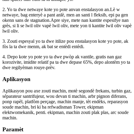
2. Yo ta dwe netwaye kote yo pote anvan enstalasyon an.Lè w
netwaye, bag enteryè a pant anlè, men an santi l fleksib, epi pa gen
okenn sans de stagnation.Apre siye, mete nan kantite espesifye nan
grès, si li se lwil oliv vapè lwil oliv, mete yon ti kantite lwil oliv vapè
lwil oliv.
3. Zouti espesyal yo ta dwe itilize pou enstalasyon kote yo pote, ak
fòs la ta dwe menm, ak bat se entèdi entèdi.
4. Depo kote yo pote yo ta dwe pwòp ak vantile, gratis nan gaz
korozivite, imidite relatif pa ta dwe depase 65%, depo alontèm yo ta
dwe regilyèman rouye-prèv.
Aplikasyon
Aplikasyon pou axe zouti machin, motè segondè frekans, turbin gaz,
séparateur santrifujeur, wou devan ti machin, arbr pignon diferans,
ponp rapèl, platfòm perçage, machin manje, tèt endèks, reparasyon
soude machin, bri ki ba refwadisman Tower, ekipman
elektwomekanik, penti. ekipman, machin zouti plak plas, arc soude
machin.
Paramèt