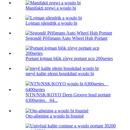
Manifakti zegwi a woulo bi
Lojman silendrik a woulo bi
Segondè Pèfòmans Auto Wheel Hub Portant
Portant lojman blòk zòrye portant ucp 200series
meyè kalite plenn bouskilad woulo bi
NTN/NSK/KOYO Deep Groove boul portant
6300series、64...
Oto-aligning a woulo bi founisè