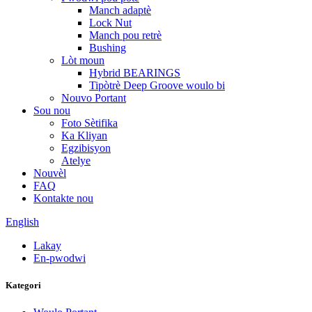
Manch adaptè
Lock Nut
Manch pou retrè
Bushing
Lòt moun
Hybrid BEARINGS
Tipòtrè Deep Groove woulo bi
Nouvo Portant
Sou nou
Foto Sètifika
Ka Kliyan
Egzibisyon
Atelye
Nouvèl
FAQ
Kontakte nou
English
Lakay
En-pwodwi
Kategori