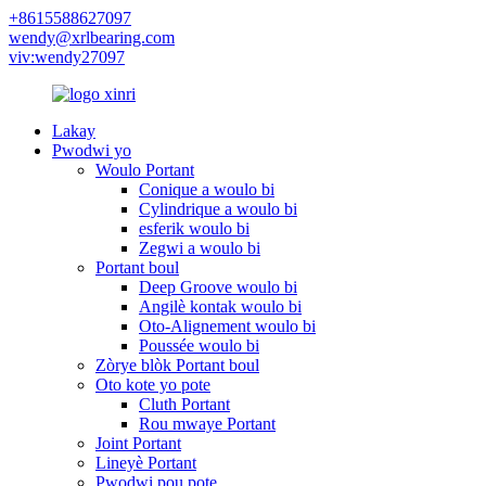
+8615588627097
wendy@xrlbearing.com
viv:wendy27097
Lakay
Pwodwi yo
Woulo Portant
Conique a woulo bi
Cylindrique a woulo bi
esferik woulo bi
Zegwi a woulo bi
Portant boul
Deep Groove woulo bi
Angilè kontak woulo bi
Oto-Alignement woulo bi
Poussée woulo bi
Zòrye blòk Portant boul
Oto kote yo pote
Cluth Portant
Rou mwaye Portant
Joint Portant
Lineyè Portant
Pwodwi pou pote