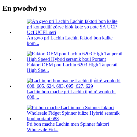
En pwodwi yo
An gwo pri Lachin Lachin faktori bon kalite
kom...
Faktori OEM pou Lachin 6203 High Tanperati
High Spe...
Lachin bon mache pri Lachin tipòtrè woulo bi
608,...
Pri bon mache Lachin men Spinner faktori
Wholesale Fid...