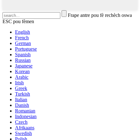
Frape antre pou fè rechèch oswa
ESC pou fèmen
English
French
German
Portuguese
Spanish
Russian
Japanese
Korean
Arabic
Irish
Greek
Turkish
Italian
Danish
Romanian
Indonesian
Czech
Afrikaans
Swedish
Polish