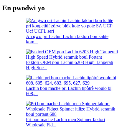
En pwodwi yo
An gwo pri Lachin Lachin faktori bon kalite
kom...
Faktori OEM pou Lachin 6203 High Tanperati
High Spe...
Lachin bon mache pri Lachin tipòtrè woulo bi
608,...
Pri bon mache Lachin men Spinner faktori
Wholesale Fid...