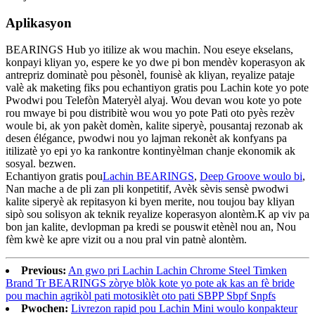
Aplikasyon
BEARINGS Hub yo itilize ak wou machin. Nou eseye ekselans,
konpayi kliyan yo, espere ke yo dwe pi bon mendèv koperasyon ak
antrepriz dominatè pou pèsonèl, founisè ak kliyan, reyalize pataje
valè ak maketing fiks pou echantiyon gratis pou Lachin kote yo pote
Pwodwi pou Telefòn Materyèl alyaj. Wou devan wou kote yo pote
rou mwaye bi pou distribitè wou wou yo pote Pati oto pyès rezèv
woule bi, ak yon pakèt domèn, kalite siperyè, pousantaj rezonab ak
desen élégance, pwodwi nou yo lajman rekonèt ak konfyans pa
itilizatè yo epi yo ka rankontre kontinyèlman chanje ekonomik ak
sosyal. bezwen.
Echantiyon gratis pou
Lachin BEARINGS
,
Deep Groove woulo bi
,
Nan mache a de pli zan pli konpetitif, Avèk sèvis sensè pwodwi
kalite siperyè ak repitasyon ki byen merite, nou toujou bay kliyan
sipò sou solisyon ak teknik reyalize koperasyon alontèm.K ap viv pa
bon jan kalite, devlopman pa kredi se pouswit etènèl nou an, Nou
fèm kwè ke apre vizit ou a nou pral vin patnè alontèm.
Previous:
An gwo pri Lachin Lachin Chrome Steel Timken
Brand Tr BEARINGS zòrye blòk kote yo pote ak kas an fè bride
pou machin agrikòl pati motosiklèt oto pati SBPP Sbpf Snpfs
Pwochen:
Livrezon rapid pou Lachin Mini woulo konpakteur