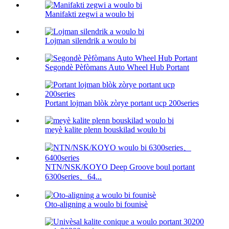
Manifakti zegwi a woulo bi
Lojman silendrik a woulo bi
Segondè Pèfòmans Auto Wheel Hub Portant
Portant lojman blòk zòrye portant ucp 200series
meyè kalite plenn bouskilad woulo bi
NTN/NSK/KOYO Deep Groove boul portant
6300series、64...
Oto-aligning a woulo bi founisè