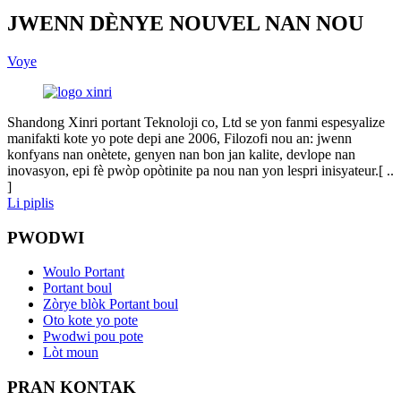
JWENN DÈNYE NOUVEL NAN NOU
Voye
Shandong Xinri portant Teknoloji co, Ltd se yon fanmi espesyalize
manifakti kote yo pote depi ane 2006, Filozofi nou an: jwenn
konfyans nan onètete, genyen nan bon jan kalite, devlope nan
inovasyon, epi fè pwòp opòtinite pa nou nan yon lespri inisyateur.[ ..
]
Li piplis
PWODWI
Woulo Portant
Portant boul
Zòrye blòk Portant boul
Oto kote yo pote
Pwodwi pou pote
Lòt moun
PRAN KONTAK