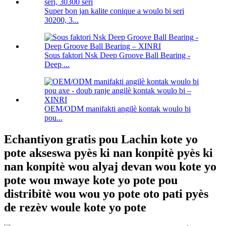
Super bon jan kalite conique a woulo bi seri
30200, 3...
Sous faktori Nsk Deep Groove Ball Bearing -
Deep ...
OEM/ODM manifakti angilè kontak woulo bi
pou...
Echantiyon gratis pou Lachin kote yo
pote akseswa pyès ki nan konpitè pyès ki
nan konpitè wou alyaj devan wou kote yo
pote wou mwaye kote yo pote pou
distribitè wou wou yo pote oto pati pyès
de rezèv woule kote yo pote