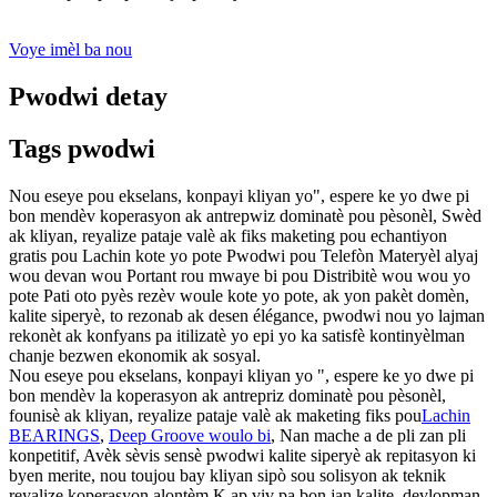
Voye imèl ba nou
Pwodwi detay
Tags pwodwi
Nou eseye pou ekselans, konpayi kliyan yo", espere ke yo dwe pi
bon mendèv koperasyon ak antrepwiz dominatè pou pèsonèl, Swèd
ak kliyan, reyalize pataje valè ak fiks maketing pou echantiyon
gratis pou Lachin kote yo pote Pwodwi pou Telefòn Materyèl alyaj
wou devan wou Portant rou mwaye bi pou Distribitè wou wou yo
pote Pati oto pyès rezèv woule kote yo pote, ak yon pakèt domèn,
kalite siperyè, to rezonab ak desen élégance, pwodwi nou yo lajman
rekonèt ak konfyans pa itilizatè yo epi yo ka satisfè kontinyèlman
chanje bezwen ekonomik ak sosyal.
Nou eseye pou ekselans, konpayi kliyan yo ", espere ke yo dwe pi
bon mendèv la koperasyon ak antrepriz dominatè pou pèsonèl,
founisè ak kliyan, reyalize pataje valè ak maketing fiks pou
Lachin
BEARINGS
,
Deep Groove woulo bi
, Nan mache a de pli zan pli
konpetitif, Avèk sèvis sensè pwodwi kalite siperyè ak repitasyon ki
byen merite, nou toujou bay kliyan sipò sou solisyon ak teknik
reyalize koperasyon alontèm.K ap viv pa bon jan kalite, devlopman