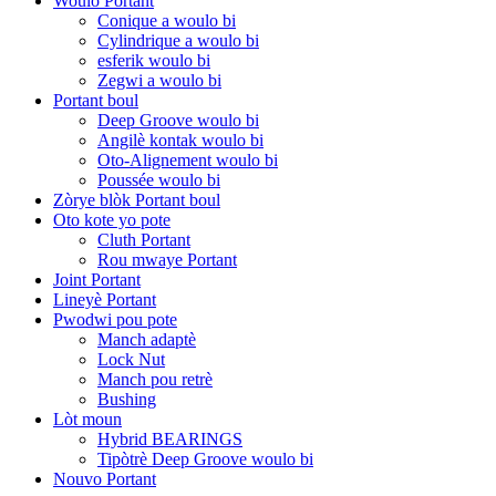
Woulo Portant
Conique a woulo bi
Cylindrique a woulo bi
esferik woulo bi
Zegwi a woulo bi
Portant boul
Deep Groove woulo bi
Angilè kontak woulo bi
Oto-Alignement woulo bi
Poussée woulo bi
Zòrye blòk Portant boul
Oto kote yo pote
Cluth Portant
Rou mwaye Portant
Joint Portant
Lineyè Portant
Pwodwi pou pote
Manch adaptè
Lock Nut
Manch pou retrè
Bushing
Lòt moun
Hybrid BEARINGS
Tipòtrè Deep Groove woulo bi
Nouvo Portant