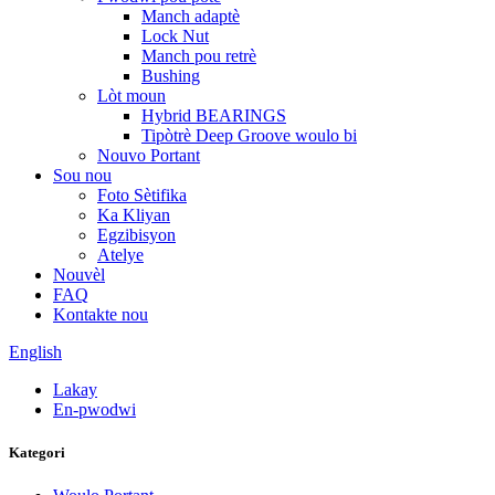
Manch adaptè
Lock Nut
Manch pou retrè
Bushing
Lòt moun
Hybrid BEARINGS
Tipòtrè Deep Groove woulo bi
Nouvo Portant
Sou nou
Foto Sètifika
Ka Kliyan
Egzibisyon
Atelye
Nouvèl
FAQ
Kontakte nou
English
Lakay
En-pwodwi
Kategori