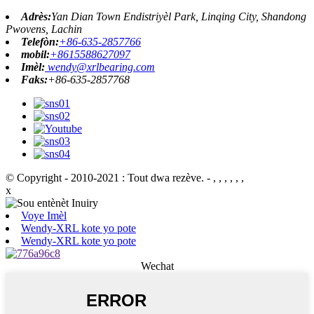
Adrès:
Yan Dian Town Endistriyèl Park, Linqing City, Shandong
Pwovens, Lachin
Telefòn:
+86-635-2857766
mobil:
+8615588627097
Imèl:
wendy@xrlbearing.com
Faks:
+86-635-2857768
© Copyright - 2010-2021 : Tout dwa rezève.
- , , , , , ,
x
Voye Imèl
Wendy-XRL kote yo pote
Wendy-XRL kote yo pote
Wechat