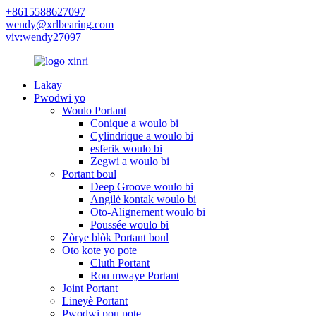
+8615588627097
wendy@xrlbearing.com
viv:wendy27097
Lakay
Pwodwi yo
Woulo Portant
Conique a woulo bi
Cylindrique a woulo bi
esferik woulo bi
Zegwi a woulo bi
Portant boul
Deep Groove woulo bi
Angilè kontak woulo bi
Oto-Alignement woulo bi
Poussée woulo bi
Zòrye blòk Portant boul
Oto kote yo pote
Cluth Portant
Rou mwaye Portant
Joint Portant
Lineyè Portant
Pwodwi pou pote