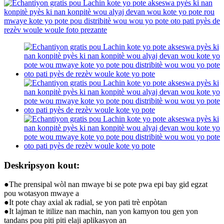
Deskripsyon kout:
●The prensipal wòl nan mwaye bi se pote pwa epi bay gid egzat
pou wotasyon mwaye a
●It pote chay axial ak radial, se yon pati trè enpòtan
●It lajman te itilize nan machin, nan yon kamyon tou gen yon
tandans pou piti piti elaji aplikasyon an