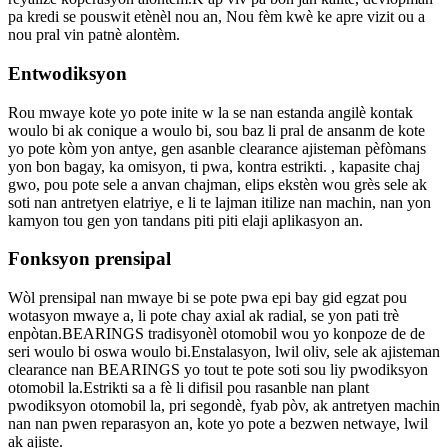
pa kredi se pouswit etènèl nou an, Nou fèm kwè ke apre vizit ou a
nou pral vin patnè alontèm.
Entwodiksyon
Rou mwaye kote yo pote inite w la se nan estanda angilè kontak
woulo bi ak conique a woulo bi, sou baz li pral de ansanm de kote
yo pote kòm yon antye, gen asanble clearance ajisteman pèfòmans
yon bon bagay, ka omisyon, ti pwa, kontra estrikti. , kapasite chaj
gwo, pou pote sele a anvan chajman, elips ekstèn wou grès sele ak
soti nan antretyen elatriye, e li te lajman itilize nan machin, nan yon
kamyon tou gen yon tandans piti piti elaji aplikasyon an.
Fonksyon prensipal
Wòl prensipal nan mwaye bi se pote pwa epi bay gid egzat pou
wotasyon mwaye a, li pote chay axial ak radial, se yon pati trè
enpòtan.BEARINGS tradisyonèl otomobil wou yo konpoze de de
seri woulo bi oswa woulo bi.Enstalasyon, lwil oliv, sele ak ajisteman
clearance nan BEARINGS yo tout te pote soti sou liy pwodiksyon
otomobil la.Estrikti sa a fè li difisil pou rasanble nan plant
pwodiksyon otomobil la, pri segondè, fyab pòv, ak antretyen machin
nan nan pwen reparasyon an, kote yo pote a bezwen netwaye, lwil
ak ajiste.