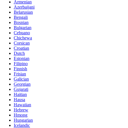
Armenian
Azerbaijani
Belarusian
Bengali
Bosnian
Bulgarian
Cebuano
Chichewa
Corsican
Croatian
Dutch
Estonian
Filipino
Finnish
Frisian
Galician
Georgian
Gujarati
Haitian
Hausa
Hawaiian
Hebrew
Hmong
Hungarian
Icelandic