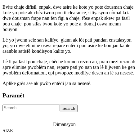
Evite chaje difisil, enpak, dwe asire ke kote yo pote dousman chaje,
kote yo pote ak chèz twou pou ti clearance, sitiyasyon nòmal la ta
dwe dousman frape nan fen figi a chaje, fòse enpak skew pa fasil
pou chaje, pou sifas twou kote yo pote a. domaj oswa menm
bouyon.
Lè yo jwenn sele san kalifye, glann ak lòt pati pandan enstalasyon
yo, yo dwe elimine oswa repare entèdi pou asire ke bon jan kalite
asanble satisfè kondisyon kalite yo.
Lè li pa fasil pou chaje, chèche konnen rezon an, pran mezi rezonab
apre elimine pwoblèm nan, repare pati yo nan tan lè li jwenn ke gen
pwoblèm deformation, epi pwopoze modifye desen an lè sa nesesè.
Aplike grès ase ak pwòp entèdi jan sa nesesè.
Paramèt
Dimansyon
SIZE