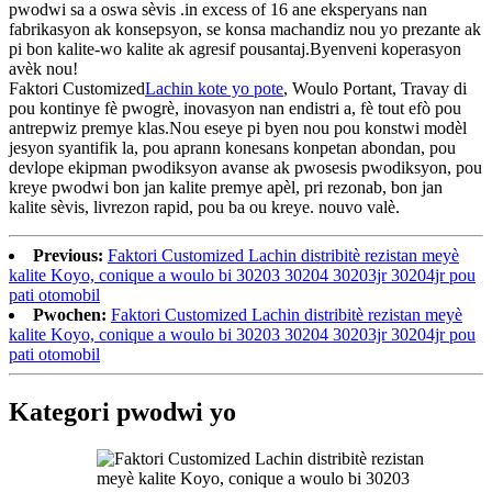
pwodwi sa a oswa sèvis .in excess of 16 ane eksperyans nan
fabrikasyon ak konsepsyon, se konsa machandiz nou yo prezante ak
pi bon kalite-wo kalite ak agresif pousantaj.Byenveni koperasyon
avèk nou!
Faktori Customized
Lachin kote yo pote
, Woulo Portant, Travay di
pou kontinye fè pwogrè, inovasyon nan endistri a, fè tout efò pou
antrepwiz premye klas.Nou eseye pi byen nou pou konstwi modèl
jesyon syantifik la, pou aprann konesans konpetan abondan, pou
devlope ekipman pwodiksyon avanse ak pwosesis pwodiksyon, pou
kreye pwodwi bon jan kalite premye apèl, pri rezonab, bon jan
kalite sèvis, livrezon rapid, pou ba ou kreye. nouvo valè.
Previous:
Faktori Customized Lachin distribitè rezistan meyè
kalite Koyo, conique a woulo bi 30203 30204 30203jr 30204jr pou
pati otomobil
Pwochen:
Faktori Customized Lachin distribitè rezistan meyè
kalite Koyo, conique a woulo bi 30203 30204 30203jr 30204jr pou
pati otomobil
Kategori pwodwi yo