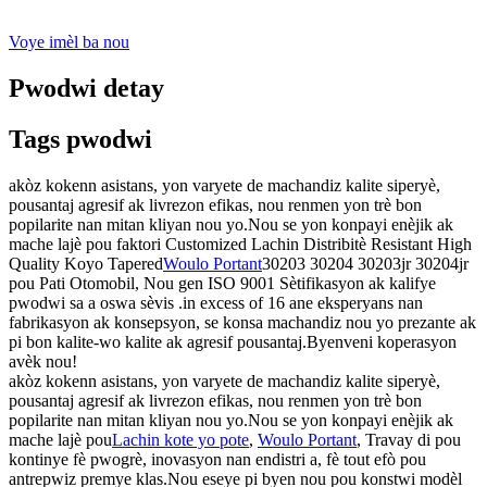
Voye imèl ba nou
Pwodwi detay
Tags pwodwi
akòz kokenn asistans, yon varyete de machandiz kalite siperyè,
pousantaj agresif ak livrezon efikas, nou renmen yon trè bon
popilarite nan mitan kliyan nou yo.Nou se yon konpayi enèjik ak
mache lajè pou faktori Customized Lachin Distribitè Resistant High
Quality Koyo Tapered
Woulo Portant
30203 30204 30203jr 30204jr
pou Pati Otomobil, Nou gen ISO 9001 Sètifikasyon ak kalifye
pwodwi sa a oswa sèvis .in excess of 16 ane eksperyans nan
fabrikasyon ak konsepsyon, se konsa machandiz nou yo prezante ak
pi bon kalite-wo kalite ak agresif pousantaj.Byenveni koperasyon
avèk nou!
akòz kokenn asistans, yon varyete de machandiz kalite siperyè,
pousantaj agresif ak livrezon efikas, nou renmen yon trè bon
popilarite nan mitan kliyan nou yo.Nou se yon konpayi enèjik ak
mache lajè pou
Lachin kote yo pote
,
Woulo Portant
, Travay di pou
kontinye fè pwogrè, inovasyon nan endistri a, fè tout efò pou
antrepwiz premye klas.Nou eseye pi byen nou pou konstwi modèl