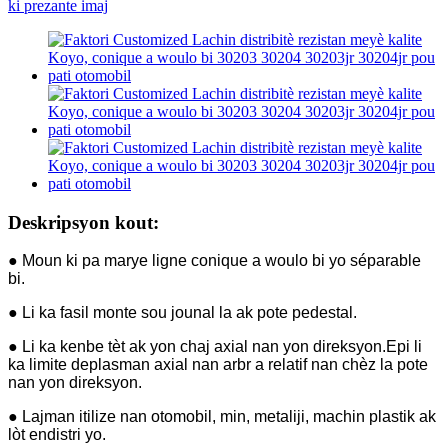
Deskripsyon kout:
● Moun ki pa marye ligne conique a woulo bi yo séparable
bi.
● Li ka fasil monte sou jounal la ak pote pedestal.
● Li ka kenbe tèt ak yon chaj axial nan yon direksyon.Epi li
ka limite deplasman axial nan arbr a relatif nan chèz la pote
nan yon direksyon.
● Lajman itilize nan otomobil, min, metaliji, machin plastik ak
lòt endistri yo.