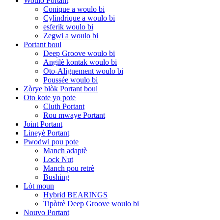
Woulo Portant
Conique a woulo bi
Cylindrique a woulo bi
esferik woulo bi
Zegwi a woulo bi
Portant boul
Deep Groove woulo bi
Angilè kontak woulo bi
Oto-Alignement woulo bi
Poussée woulo bi
Zòrye blòk Portant boul
Oto kote yo pote
Cluth Portant
Rou mwaye Portant
Joint Portant
Lineyè Portant
Pwodwi pou pote
Manch adaptè
Lock Nut
Manch pou retrè
Bushing
Lòt moun
Hybrid BEARINGS
Tipòtrè Deep Groove woulo bi
Nouvo Portant