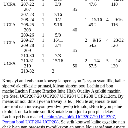
UCPA
207-22
1
3/8
47.6
110
207
35
207-23
1
7/16
208-24
1
1/2
1
15/16
4
9/16
UCPA
208-25
1
9/16
49.2
116
208
40
209-26
1
5/8
209-27
1
16/11
2
9/16
4
23/32
UCPA
209-28
1
3/4
54.2
120
209
45
210-30
1
7/8
210-31
1
15/16
2
1/4
5
1/8
UCPA
210
50
57.5
130
210-32
2
Konpayi an kenbe nan konsèp la operasyon "jesyon syantifik, kalite
siperyè ak efikasite primasi, kliyan siprèm pou Lachin pri bon
mache Lachin Flange Bracket Inite High Quality Agrikilti machin
jete Steel UCP207-20 UCP207 UCP204 UCP208 UCP212cm, By
means of nou difisil jwenn travay la fè. , Nou te anjeneral te nan
forefront nan inovasyon pwodwi pwòp teknoloji.Nou te yon patnè
ekolojik ou ka konte sou li.Kontakte nou jodi a pou plis detay!
Lachin pri bon mache
Lachin zòrye blòk UCP207-20 UCP207
,
Portant boul UCP204 UCP208
, Se strik kontwòl kalite egzekite nan
chak lyen nan pwosesis pwodiksyon an antye.Nou sensèman espere