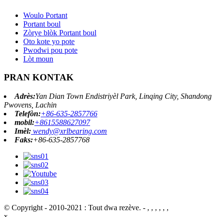
Woulo Portant
Portant boul
Zòrye blòk Portant boul
Oto kote yo pote
Pwodwi pou pote
Lòt moun
PRAN KONTAK
Adrès:
Yan Dian Town Endistriyèl Park, Linqing City, Shandong
Pwovens, Lachin
Telefòn:
+86-635-2857766
mobil:
+8615588627097
Imèl:
wendy@xrlbearing.com
Faks:
+86-635-2857768
© Copyright - 2010-2021 : Tout dwa rezève.
- , , , , , ,
x