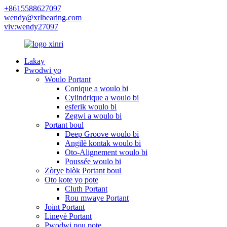
+8615588627097
wendy@xrlbearing.com
viv:wendy27097
Lakay
Pwodwi yo
Woulo Portant
Conique a woulo bi
Cylindrique a woulo bi
esferik woulo bi
Zegwi a woulo bi
Portant boul
Deep Groove woulo bi
Angilè kontak woulo bi
Oto-Alignement woulo bi
Poussée woulo bi
Zòrye blòk Portant boul
Oto kote yo pote
Cluth Portant
Rou mwaye Portant
Joint Portant
Lineyè Portant
Pwodwi pou pote