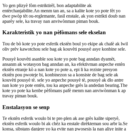
Yo gen plizyè fòm estriktirèl, bon adaptabilite ak
entèrchanjabilite.An menm tan an, sa a kalite kote yo pote fèt yo
dwe pwòp tèt ou-reglemante, fasil enstale, ak yon estrikti doub nan
aparèy sele, ka travay nan anviwònman piman bouk.
Karakteristik yo nan pèfòmans sele ekselan
Tou de bò kote yo pote esferik ekstèn boul yo ekipe ak chalè ak lwil
oliv prèv kawotchou sele bag ak kouvèti pousyè asye konbine sele.
Pousyè kouvèti asanble sou kote yo pote bag anndan dyamèt,
ansanm ak wotasyon bag anndan an, ka efektivman anpeche entèn
ekstèn etranje kò a nan kote yo pote a, epi li ka reziste presyon
ekstèn pou pwoteje bi, konbinezon sa a konsiste de bag sele ak
kouvèti pousyè tè. sele yo anpeche pousyè tè, pousyè ak dlo antre
nan kote yo pote entèn, tou ka anpeche grès la andedan bearing.The
kote yo pote ka kenbe pèfòmans pafè menm nan anviwònman k ap
travay piman bouk.
Enstalasyon se senp
Te ekstèn esferik woulo bi te pre-plen ak ase grès kalite siperyè,
ekstèn esferik woulo bi ak chèz ka enstale dirèkteman sou arbr la.Se
konsa, sibstans danjere yo ka evite nan pwosesis la nan aliye inite a