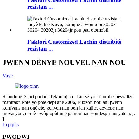
rezistan ...
Faktori Customized Lachin distribitè
rezistan ...
JWENN DÈNYE NOUVEL NAN NOU
Voye
Shandong Xinri portant Teknoloji co, Ltd se yon fanmi espesyalize
manifakti kote yo pote depi ane 2006, Filozofi nou an: jwenn
konfyans nan onètete, genyen nan bon jan kalite, devlope nan
inovasyon, epi fè pwòp opòtinite pa nou nan yon lespri inisyateur.[ ..
]
Li piplis
PWODWI