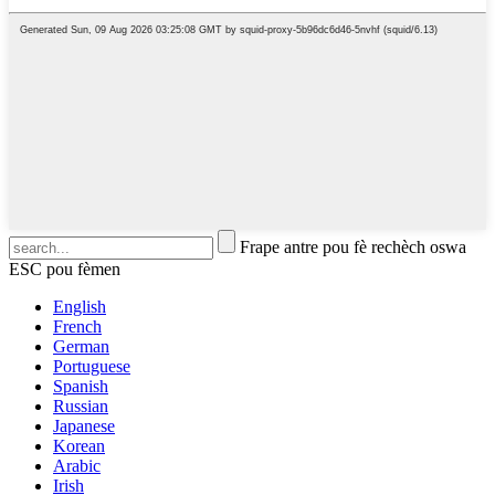
Frape antre pou fè rechèch oswa
ESC pou fèmen
English
French
German
Portuguese
Spanish
Russian
Japanese
Korean
Arabic
Irish