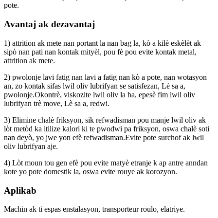
pote.
Avantaj ak dezavantaj
1) attrition ak mete nan portant la nan bag la, kò a kilè eskèlèt ak
sipò nan pati nan kontak mityèl, pou fè pou evite kontak metal,
attrition ak mete.
2) pwolonje lavi fatig nan lavi a fatig nan kò a pote, nan wotasyon
an, zo kontak sifas lwil oliv lubrifyan se satisfezan, Lè sa a,
pwolonje.Okontrè, viskozite lwil oliv la ba, epesè fim lwil oliv
lubrifyan trè move, Lè sa a, redwi.
3) Elimine chalè friksyon, sik refwadisman pou manje lwil oliv ak
lòt metòd ka itilize kalori ki te pwodwi pa friksyon, oswa chalè soti
nan deyò, yo jwe yon efè refwadisman.Evite pote surchof ak lwil
oliv lubrifyan aje.
4) Lòt moun tou gen efè pou evite matyè etranje k ap antre anndan
kote yo pote domestik la, oswa evite rouye ak korozyon.
Aplikab
Machin ak ti espas enstalasyon, transporteur roulo, elatriye.