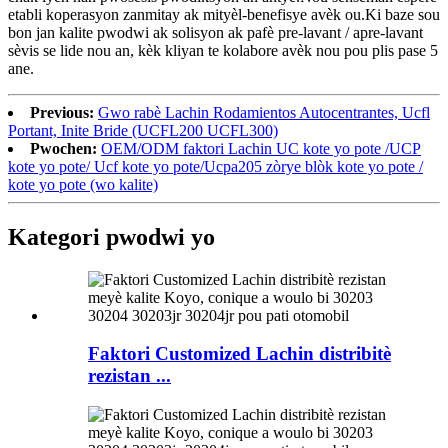
etabli koperasyon zanmitay ak mityèl-benefisye avèk ou.Ki baze sou
bon jan kalite pwodwi ak solisyon ak pafè pre-lavant / apre-lavant
sèvis se lide nou an, kèk kliyan te kolabore avèk nou pou plis pase 5
ane.
Previous:
Gwo rabè Lachin Rodamientos Autocentrantes, Ucfl
Portant, Inite Bride (UCFL200 UCFL300)
Pwochen:
OEM/ODM faktori Lachin UC kote yo pote /UCP
kote yo pote/ Ucf kote yo pote/Ucpa205 zòrye blòk kote yo pote /
kote yo pote (wo kalite)
Kategori pwodwi yo
Faktori Customized Lachin distribitè
rezistan ...