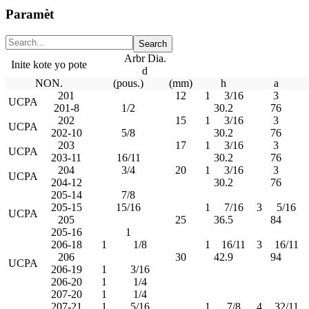
Paramèt
Arbr Dia.
Inite kote yo pote
d
NON.
(pous.)
(mm)
h
a
201
12
1
3/16
3
UCPA
201-8
1/2
30.2
76
202
15
1
3/16
3
UCPA
202-10
5/8
30.2
76
203
17
1
3/16
3
UCPA
203-11
16/11
30.2
76
204
3/4
20
1
3/16
3
UCPA
204-12
30.2
76
205-14
7/8
205-15
15/16
1
7/16
3
5/16
UCPA
205
25
36.5
84
205-16
1
206-18
1
1/8
1
16/11
3
16/11
206
30
42.9
94
UCPA
206-19
1
3/16
206-20
1
1/4
207-20
1
1/4
207-21
1
5/16
1
7/8
4
32/11