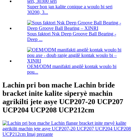
Super bon jan kalite conique a woulo bi seri
30200, 3...
Sous faktori Nsk Deep Groove Ball Bearing -
Deep ...
OEM/ODM manifakti angilè kontak woulo bi
pou...
Lachin pri bon mache Lachin bride
bracket inite kalite siperyè machin
agrikilti jete asye UCP207-20 UCP207
UCP204 UCP208 UCP212cm