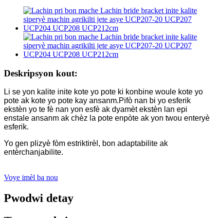
Deskripsyon kout:
Li se yon kalite inite kote yo pote ki konbine woule kote yo
pote ak kote yo pote kay ansanm.Pifò nan bi yo esferik
ekstèn yo te fè nan yon esfè ak dyamèt ekstèn lan epi
enstale ansanm ak chèz la pote enpòte ak yon twou enteryè
esferik.
Yo gen plizyè fòm estriktirèl, bon adaptabilite ak
entèrchanjabilite.
Voye imèl ba nou
Pwodwi detay