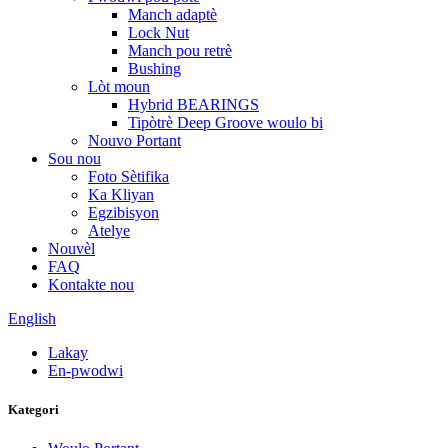
Manch adaptè
Lock Nut
Manch pou retrè
Bushing
Lòt moun
Hybrid BEARINGS
Tipòtrè Deep Groove woulo bi
Nouvo Portant
Sou nou
Foto Sètifika
Ka Kliyan
Egzibisyon
Atelye
Nouvèl
FAQ
Kontakte nou
English
Lakay
En-pwodwi
Kategori