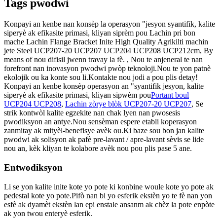
Tags pwodwi
Konpayi an kenbe nan konsèp la operasyon "jesyon syantifik, kalite
siperyè ak efikasite primasi, kliyan siprèm pou Lachin pri bon
mache Lachin Flange Bracket Inite High Quality Agrikilti machin
jete Steel UCP207-20 UCP207 UCP204 UCP208 UCP212cm, By
means of nou difisil jwenn travay la fè. , Nou te anjeneral te nan
forefront nan inovasyon pwodwi pwòp teknoloji.Nou te yon patnè
ekolojik ou ka konte sou li.Kontakte nou jodi a pou plis detay!
Konpayi an kenbe konsèp operasyon an "syantifik jesyon, kalite
siperyè ak efikasite primasi, kliyan sipwèm pou
Portant boul
UCP204 UCP208
,
Lachin zòrye blòk UCP207-20 UCP207
, Se
strik kontwòl kalite egzekite nan chak lyen nan pwosesis
pwodiksyon an antye.Nou sensèman espere etabli koperasyon
zanmitay ak mityèl-benefisye avèk ou.Ki baze sou bon jan kalite
pwodwi ak solisyon ak pafè pre-lavant / apre-lavant sèvis se lide
nou an, kèk kliyan te kolabore avèk nou pou plis pase 5 ane.
Entwodiksyon
Li se yon kalite inite kote yo pote ki konbine woule kote yo pote ak
pedestal kote yo pote.Pifò nan bi yo esferik ekstèn yo te fè nan yon
esfè ak dyamèt ekstèn lan epi enstale ansanm ak chèz la pote enpòte
ak yon twou enteryè esferik.