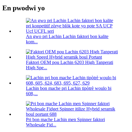
En pwodwi yo
An gwo pri Lachin Lachin faktori bon kalite
kom...
Faktori OEM pou Lachin 6203 High Tanperati
High Spe...
Lachin bon mache pri Lachin tipòtrè woulo bi
608,...
Pri bon mache Lachin men Spinner faktori
Wholesale Fid...