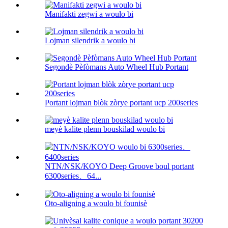
Manifakti zegwi a woulo bi
Lojman silendrik a woulo bi
Segondè Pèfòmans Auto Wheel Hub Portant
Portant lojman blòk zòrye portant ucp 200series
meyè kalite plenn bouskilad woulo bi
NTN/NSK/KOYO Deep Groove boul portant
6300series、64...
Oto-aligning a woulo bi founisè