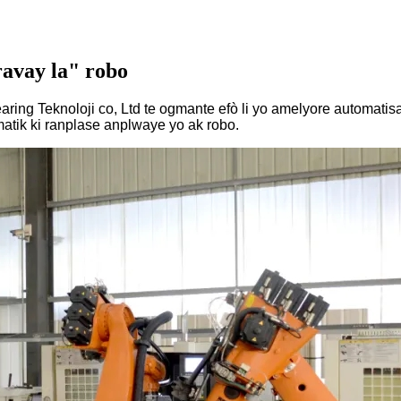
avay la" robo
g Teknoloji co, Ltd te ogmante efò li yo amelyore automatisati
matik ki ranplase anplwaye yo ak robo.