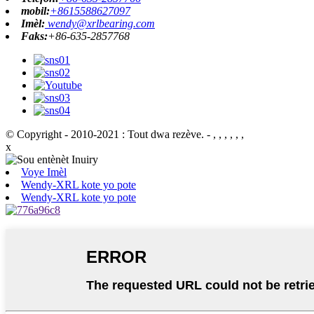
mobil:
+8615588627097
Imèl:
wendy@xrlbearing.com
Faks:
+86-635-2857768
© Copyright - 2010-2021 : Tout dwa rezève.
- , , , , , ,
x
Voye Imèl
Wendy-XRL kote yo pote
Wendy-XRL kote yo pote