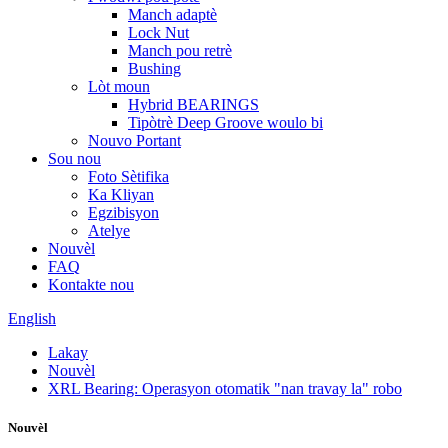
Manch adaptè
Lock Nut
Manch pou retrè
Bushing
Lòt moun
Hybrid BEARINGS
Tipòtrè Deep Groove woulo bi
Nouvo Portant
Sou nou
Foto Sètifika
Ka Kliyan
Egzibisyon
Atelye
Nouvèl
FAQ
Kontakte nou
English
Lakay
Nouvèl
XRL Bearing: Operasyon otomatik "nan travay la" robo
Nouvèl