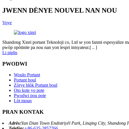
JWENN DÈNYE NOUVEL NAN NOU
Voye
Shandong Xinri portant Teknoloji co, Ltd se yon fanmi espesyalize ma
pwòp opòtinite pa nou nan yon lespri inisyateur.[ .. ]
Li piplis
PWODWI
Woulo Portant
Portant boul
Zòrye blòk Portant boul
Oto kote yo pote
Pwodwi pou pote
Lòt moun
PRAN KONTAK
Adrès:
Yan Dian Town Endistriyèl Park, Linqing City, Shandong 
Telefòn:
+86-635-2857766