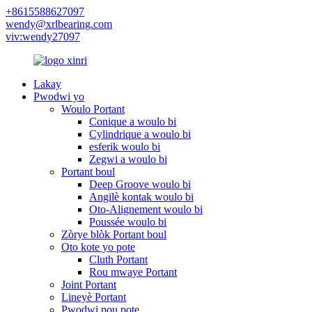
+8615588627097
wendy@xrlbearing.com
viv:wendy27097
Lakay
Pwodwi yo
Woulo Portant
Conique a woulo bi
Cylindrique a woulo bi
esferik woulo bi
Zegwi a woulo bi
Portant boul
Deep Groove woulo bi
Angilè kontak woulo bi
Oto-Alignement woulo bi
Poussée woulo bi
Zòrye blòk Portant boul
Oto kote yo pote
Cluth Portant
Rou mwaye Portant
Joint Portant
Lineyè Portant
Pwodwi pou pote