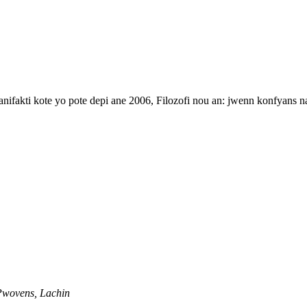
nifakti kote yo pote depi ane 2006, Filozofi nou an: jwenn konfyans na
Pwovens, Lachin