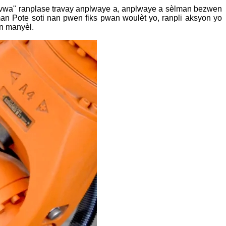
evwa" ranplase travay anplwaye a, anplwaye a sèlman bezwen
n Pote soti nan pwen fiks pwan woulèt yo, ranpli aksyon yo
on manyèl.