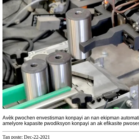
Avèk pwochen envestisman konpayi an nan ekipman automatisati
amelyore kapasite pwodiksyon konpayi an ak efikasite pwoses
Tan poste: Dec-22-2021