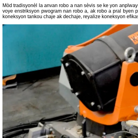
Mòd tradisyonèl la anvan robo a nan sèvis se ke yon anplw
voye enstriksyon pwogram nan robo a, ak robo a pral byen 
koneksyon tankou chaje ak dechaje, reyalize koneksyon efika