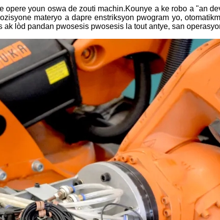
aye opere youn oswa de zouti machin.Kounye a ke robo a "an d
pozisyone materyo a dapre enstriksyon pwogram yo, otomatikma
s ak lòd pandan pwosesis pwosesis la tout antye, san operasy