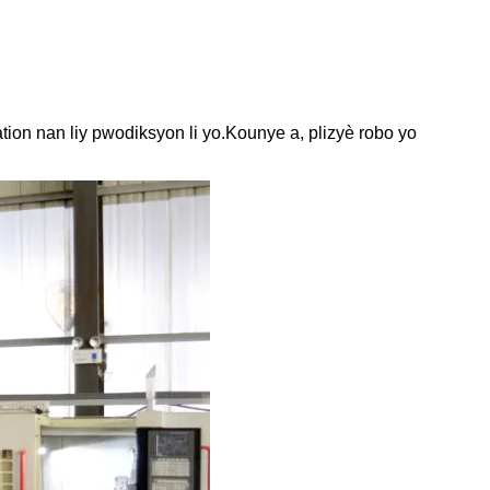
on nan liy pwodiksyon li yo.Kounye a, plizyè robo yo