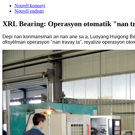
Nouvèl konpayi
Nouvèl endistri
XRL Bearing: Operasyon otomatik "nan tr
Depi nan konmansman an nan ane sa a, Luoyang Huigong Bearin
ofisyèlman operasyon "nan travay la", reyalize operasyon oto