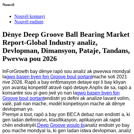
Nouvèl
Nouvèl konpayi
Nouvèl endistri
Dènye Deep Groove Ball Bearing Market
Report-Global Industry analiz,
Devlopman, Dimansyon, Pataje, Tandans,
Pwevwa pou 2026
InForGrowth bay dènye rapò sou analiz ak pwevwa mondyal
la
gwo basen byen fon Groove boul portant
mache soti 2021
rive 2026. Rapò a bay enfòmasyon detaye epi li bay kliyan
yon avantaj konpetitif atravè rapò detaye.Anplis de sa, rapò a
konsantre sou pi gwo jwè yo nan la
gwo basen byen fon
Groove boul portant
endistri yo defini ak analize lavant volim,
valè, pati nan mache, modèl konpetisyon mache ak dènye
devlopman yo.
Premye a tout, rapò a bay yon BECA debaz nan endistri a, ki
gen ladan definisyon, klasifikasyon, aplikasyon ak rapid
chèn endistriyèl.
Deep Groove woulo bi
analiz endistri yo bay
pou mache mondyal la, ki gen ladan istwa devlopman, analiz