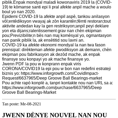
piblik.Enpak mondyal maladi kowonaviris 2019 la (COVID-
19) te kòmanse santi epi li pral afekte anpil mache a woulo
boul yo nan 2020.
Epidemi COVID-19 la afekte anpil aspè, tankou anilasyon
vòl;entèdiksyon vwayaj ak zòn karantèn;fèmti restoran;tout
aktivite andedan kay la gen restriksyon;anpil peyi deklare
yon eta dijans;ralentissement grav nan chèn ekipman
pou;Previzibilite;n bès nan maj komèsyal yo, ogmantasyon
nan panik piblik la, ak ensètitid sou lavni an.
COVID-19 ka afekte ekonomi mondyal la nan twa fason
prensipal: dirèkteman afekte pwodiksyon ak demann, chèn
ekipman pou fabrikasyon ak dezòd mache, ak enpak
finansye sou konpayi yo ak mache finansye yo.
Jwenn PDF la pou w konprann enpak viris
CORONA/COVID19 la epi pou w bon nan redefini estrateji
biznis yo: https://www.inforgrowth.com/CovidImpact-
Request/6637965/Deep Groove Ball Bearings-market
Pou achte rapò konplè a, tanpri kontakte nou nan URL sa a:
https://www.inforgrowth.com/purchase/6637965/Deep
Groove Ball Bearings-Market
Tan poste: Me-08-2021
JWENN DÈNYE NOUVEL NAN NOU