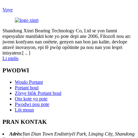
Voye
Shandong Xinri Bearing Technology Co, Ltd se yon fanmi
espesyalize manifakti kote yo pote depi ane 2006, Filozofi nou an:
jwenn konfyans nan onètete, genyen nan bon jan kalite, devlope
atravè inovasyon, epi fè pwòp opòtinite pa nou nan yon lespri
inisyateur.[ .. ]
Li piplis
PWODWI
Woulo Portant
Portant boul
Zòrye blòk Portant boul
Oto kote yo pote
Pwodwi pou pote
Lòt moun
PRAN KONTAK
Adrès:
Yan Dian Town Endistriyèl Park, Linqing City, Shandong