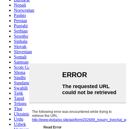
Nepali
Norwegian
Pashto
Persian
Punjabi
Serbian
Sesotho
Sinhala
Slovak
Slovenian
Somali
Samoan
Scots Gaelic
Shona
Sindhi
Sundanese
Swahili
Tajik
Tamil
Telugu
Thai
Ukrainian
Urdu
Uzbek