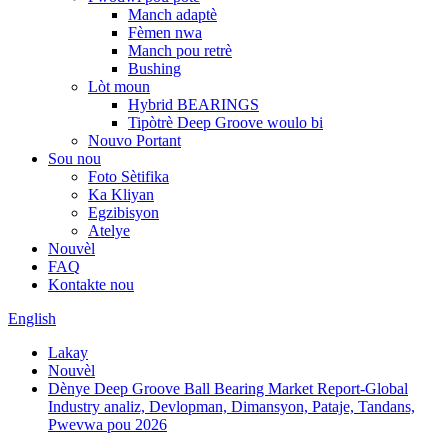
Manch adaptè
Fèmen nwa
Manch pou retrè
Bushing
Lòt moun
Hybrid BEARINGS
Tipòtrè Deep Groove woulo bi
Nouvo Portant
Sou nou
Foto Sètifika
Ka Kliyan
Egzibisyon
Atelye
Nouvèl
FAQ
Kontakte nou
English
Lakay
Nouvèl
Dènye Deep Groove Ball Bearing Market Report-Global
Industry analiz, Devlopman, Dimansyon, Pataje, Tandans,
Pwevwa pou 2026