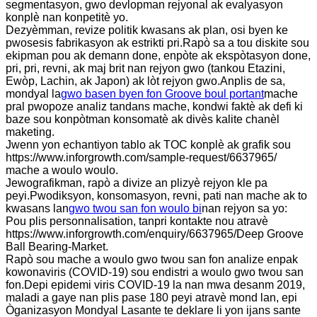
segmentasyon, gwo devlopman rejyonal ak evalyasyon
konplè nan konpetitè yo.
Dezyèmman, revize politik kwasans ak plan, osi byen ke
pwosesis fabrikasyon ak estrikti pri.Rapò sa a tou diskite sou
ekipman pou ak demann done, enpòte ak ekspòtasyon done,
pri, pri, revni, ak maj brit nan rejyon gwo (tankou Etazini,
Ewòp, Lachin, ak Japon) ak lòt rejyon gwo.Anplis de sa,
mondyal la
gwo basen byen fon Groove boul portant
mache
pral pwopoze analiz tandans mache, kondwi faktè ak defi ki
baze sou konpòtman konsomatè ak divès kalite chanèl
maketing.
Jwenn yon echantiyon tablo ak TOC konplè ak grafik sou
https://www.inforgrowth.com/sample-request/6637965/
mache a woulo woulo.
Jewografikman, rapò a divize an plizyè rejyon kle pa
peyi.Pwodiksyon, konsomasyon, revni, pati nan mache ak to
kwasans lan
gwo twou san fon woulo bi
nan rejyon sa yo:
Pou plis personnalisation, tanpri kontakte nou atravè
https://www.inforgrowth.com/enquiry/6637965/Deep Groove
Ball Bearing-Market.
Rapò sou mache a woulo gwo twou san fon analize enpak
kowonaviris (COVID-19) sou endistri a woulo gwo twou san
fon.Depi epidemi viris COVID-19 la nan mwa desanm 2019,
maladi a gaye nan plis pase 180 peyi atravè mond lan, epi
Òganizasyon Mondyal Lasante te deklare li yon ijans sante