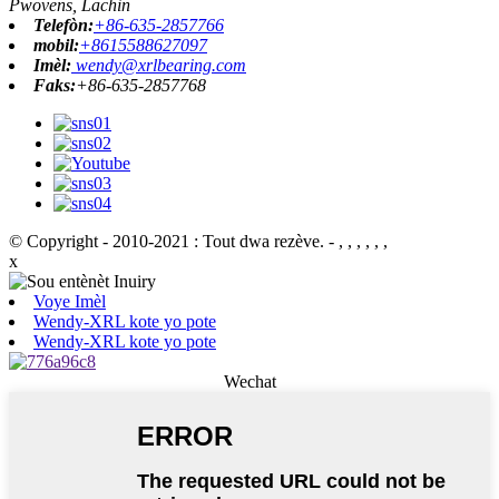
Pwovens, Lachin
Telefòn:
+86-635-2857766
mobil:
+8615588627097
Imèl:
wendy@xrlbearing.com
Faks:
+86-635-2857768
© Copyright - 2010-2021 : Tout dwa rezève.
- , , , , , ,
x
Voye Imèl
Wendy-XRL kote yo pote
Wendy-XRL kote yo pote
Wechat