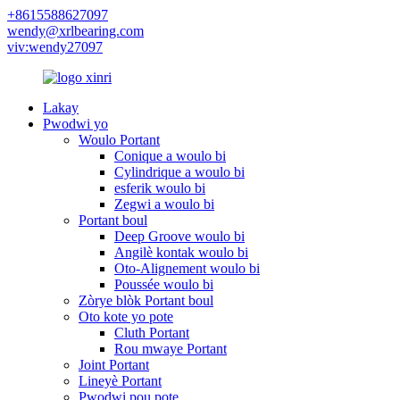
+8615588627097
wendy@xrlbearing.com
viv:wendy27097
Lakay
Pwodwi yo
Woulo Portant
Conique a woulo bi
Cylindrique a woulo bi
esferik woulo bi
Zegwi a woulo bi
Portant boul
Deep Groove woulo bi
Angilè kontak woulo bi
Oto-Alignement woulo bi
Poussée woulo bi
Zòrye blòk Portant boul
Oto kote yo pote
Cluth Portant
Rou mwaye Portant
Joint Portant
Lineyè Portant
Pwodwi pou pote