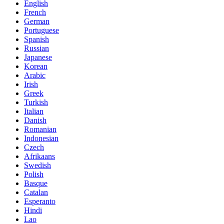
English
French
German
Portuguese
Spanish
Russian
Japanese
Korean
Arabic
Irish
Greek
Turkish
Italian
Danish
Romanian
Indonesian
Czech
Afrikaans
Swedish
Polish
Basque
Catalan
Esperanto
Hindi
Lao