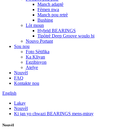
Manch adaptè
Fèmen nwa
Manch pou retrè
Bushing
Lòt moun
Hybrid BEARINGS
Tipòtrè Deep Groove woulo bi
Nouvo Portant
Sou nou
Foto Sètifika
Ka Kliyan
Egzibisyon
Atelye
Nouvèl
FAQ
Kontakte nou
English
Lakay
Nouvèl
Ki jan yo chwazi BEARINGS mens-miray
Nouvèl