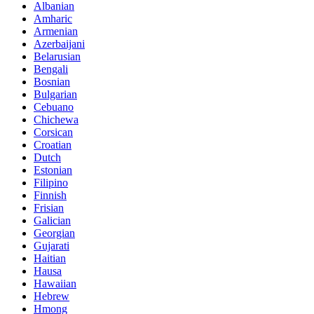
Albanian
Amharic
Armenian
Azerbaijani
Belarusian
Bengali
Bosnian
Bulgarian
Cebuano
Chichewa
Corsican
Croatian
Dutch
Estonian
Filipino
Finnish
Frisian
Galician
Georgian
Gujarati
Haitian
Hausa
Hawaiian
Hebrew
Hmong