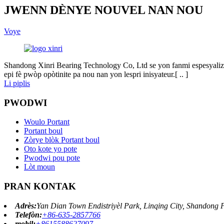
JWENN DÈNYE NOUVEL NAN NOU
Voye
Shandong Xinri Bearing Technology Co, Ltd se yon fanmi espesyalize 
epi fè pwòp opòtinite pa nou nan yon lespri inisyateur.[ .. ]
Li piplis
PWODWI
Woulo Portant
Portant boul
Zòrye blòk Portant boul
Oto kote yo pote
Pwodwi pou pote
Lòt moun
PRAN KONTAK
Adrès:
Yan Dian Town Endistriyèl Park, Linqing City, Shandong 
Telefòn:
+86-635-2857766
mobil:
+8615588627097