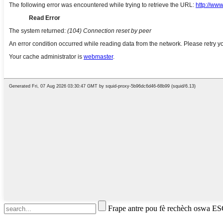
Frape antre pou fè rechèch oswa E