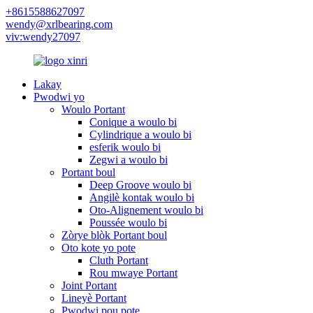
+8615588627097
wendy@xrlbearing.com
viv:wendy27097
Lakay
Pwodwi yo
Woulo Portant
Conique a woulo bi
Cylindrique a woulo bi
esferik woulo bi
Zegwi a woulo bi
Portant boul
Deep Groove woulo bi
Angilè kontak woulo bi
Oto-Alignement woulo bi
Poussée woulo bi
Zòrye blòk Portant boul
Oto kote yo pote
Cluth Portant
Rou mwaye Portant
Joint Portant
Lineyè Portant
Pwodwi pou pote