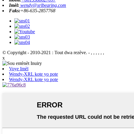
Imèl:
wendy@xrlbearing.com
Faks:
+86-635-2857768
© Copyright - 2010-2021 : Tout dwa rezève.
- , , , , , ,
x
Voye Imèl
Wendy-XRL kote yo pote
Wendy-XRL kote yo pote