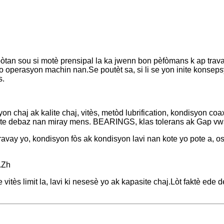
an sou si motè prensipal la ka jwenn bon pèfòmans k ap travay a
to operasyon machin nan.Se poutèt sa, si li se yon inite konseps
s.
yon chaj ak kalite chaj, vitès, metòd lubrification, kondisyon c
alite debaz nan miray mens. BEARINGS, klas tolerans ak Gap vw
ravay yo, kondisyon fòs ak kondisyon lavi nan kote yo pote a, os
a.Zh
tès limit la, lavi ki nesesè yo ak kapasite chaj.Lòt faktè ede de