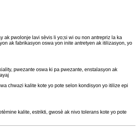
k pwolonje lavi sèvis li yo;si wi ou non antrepriz la ka
yon ak fabrikasyon oswa yon inite antretyen ak itilizasyon, yo
oaxiality, pwezante oswa ki pa pwezante, enstalasyon ak
ayaj
wa chwazi kalite kote yo pote selon kondisyon yo itilize epi
tèmine kalite, estrikti, gwosè ak nivo tolerans kote yo pote