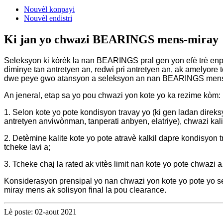
Nouvèl konpayi
Nouvèl endistri
Ki jan yo chwazi BEARINGS mens-miray
Seleksyon ki kòrèk la nan BEARINGS pral gen yon efè trè enpòt
diminye tan antretyen an, redwi pri antretyen an, ak amelyore 
dwe peye gwo atansyon a seleksyon an nan BEARINGS men
An jeneral, etap sa yo pou chwazi yon kote yo ka rezime kòm:
1. Selon kote yo pote kondisyon travay yo (ki gen ladan direks
antretyen anviwònman, tanperati anbyen, elatriye), chwazi k
2. Detèmine kalite kote yo pote atravè kalkil dapre kondisyon t
tcheke lavi a;
3. Tcheke chaj la rated ak vitès limit nan kote yo pote chwazi 
Konsiderasyon prensipal yo nan chwazi yon kote yo pote yo se vi
miray mens ak solisyon final la pou clearance.
Lè poste: 02-aout 2021