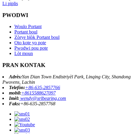
Li piplis
PWODWI
Woulo Portant
Portant boul
Zòrye blòk Portant boul
Oto kote yo pote
Pwodwi pou pote
Lòt moun
PRAN KONTAK
Adrès:
Yan Dian Town Endistriyèl Park, Linqing City, Shandong
Pwovens, Lachin
Telefòn:
+86-635-2857766
mobil:
+8615588627097
Imèl:
wendy@xrlbearing.com
Faks:
+86-635-2857768