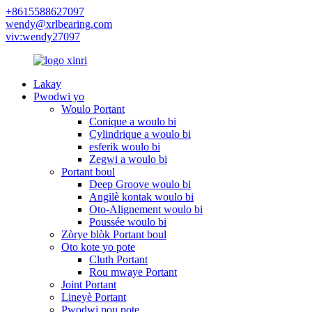
+8615588627097
wendy@xrlbearing.com
viv:wendy27097
Lakay
Pwodwi yo
Woulo Portant
Conique a woulo bi
Cylindrique a woulo bi
esferik woulo bi
Zegwi a woulo bi
Portant boul
Deep Groove woulo bi
Angilè kontak woulo bi
Oto-Alignement woulo bi
Poussée woulo bi
Zòrye blòk Portant boul
Oto kote yo pote
Cluth Portant
Rou mwaye Portant
Joint Portant
Lineyè Portant
Pwodwi pou pote