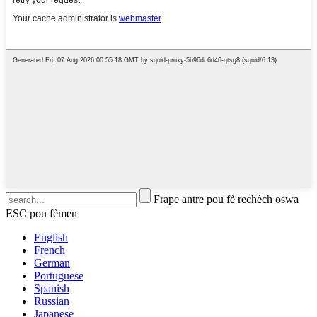
Frape antre pou fè rechèch oswa
ESC pou fèmen
English
French
German
Portuguese
Spanish
Russian
Japanese