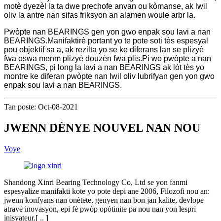
motè dyezèl la ta dwe prechofe anvan ou kòmanse, ak lwil
oliv la antre nan sifas friksyon an alamen woule arbr la.
Pwòpte nan BEARINGS gen yon gwo enpak sou lavi a nan
BEARINGS.Manifaktirè portant yo te pote soti tès espesyal
pou objektif sa a, ak rezilta yo se ke diferans lan se plizyè
fwa oswa menm plizyè douzèn fwa plis.Pi wo pwòpte a nan
BEARINGS, pi long la lavi a nan BEARINGS ak lòt tès yo
montre ke diferan pwòpte nan lwil oliv lubrifyan gen yon gwo
enpak sou lavi a nan BEARINGS.
Tan poste: Oct-08-2021
JWENN DÈNYE NOUVEL NAN NOU
Voye
Shandong Xinri Bearing Technology Co, Ltd se yon fanmi
espesyalize manifakti kote yo pote depi ane 2006, Filozofi nou an:
jwenn konfyans nan onètete, genyen nan bon jan kalite, devlope
atravè inovasyon, epi fè pwòp opòtinite pa nou nan yon lespri
inisyateur.[ .. ]