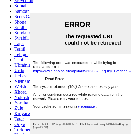
Slovenian
Somali
Samoan
Scots Gaelic
Shona
Sindhi
Sundanese
Swahili
Tajik
Tamil
Telugu
Thai
Ukrainian
Urdu
Uzbek
Vietnamese
Welsh
Xhosa
Yiddish
Yoruba
Zulu
Kinyarwanda
Tatar
Oriya
Turkmen