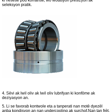
ki nesesè pou kòmanse, wo wotasyon presizyon ak
seleksyon pratik.
4. Sèvi ak lwil oliv ak lwil oliv lubrifyan ki konfòme ak
deziyasyon an.
5. Li se favorab kontwole eta a tanperati nan motè dyezèl
anba kondisyon an nan undercooling ak surchof.Nan tan frèt,