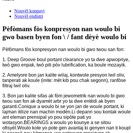
Nouvèl konpayi
Nouvèl endistri
Pèfòmans fòs konpresyon nan woulo bi
gwo basen byen fon \ / fant dèyè woulo bi
Pèfòmans fòs konpresyon nan woulo bi gwo twou san fon:
1. Deep Groove boul portant clearance yo ta dwe apwopriye,
twò gwo enpak, twò piti pòv lubrification, ka boule mozayik.
2. Amelyore bon jan kalite wilaj, kontwole presyon lwil oliv,
tanperati ak koule (inite: mèt kib pou chak segonn), ranfòse
filtraj lwil oliv.
3. Bon jan kalite sifas ak fòm jewometrik nan woulo bi gwo
twou san fon ak dyamèt arbr yo ta dwe entèdi ak byen
garanti.Conique a woulo bi se yon jan de woule portant, ki
lajman itilize nan machin modèn.Li depann sou kontak woule
ant eleman prensipal yo pou sipòte pati yo
wotasyon.BEARINGS a woulo yo kounye a se sitou
ofisyèl.Woulo kote yo pote gen avantaj ki genyen nan ti koupl