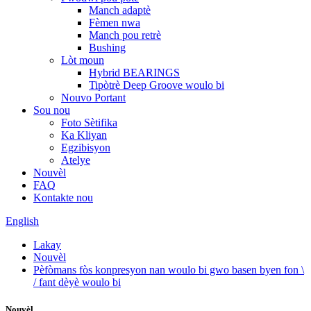
Manch adaptè
Fèmen nwa
Manch pou retrè
Bushing
Lòt moun
Hybrid BEARINGS
Tipòtrè Deep Groove woulo bi
Nouvo Portant
Sou nou
Foto Sètifika
Ka Kliyan
Egzibisyon
Atelye
Nouvèl
FAQ
Kontakte nou
English
Lakay
Nouvèl
Pèfòmans fòs konpresyon nan woulo bi gwo basen byen fon \
/ fant dèyè woulo bi
Nouvèl