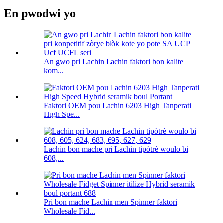
En pwodwi yo
An gwo pri Lachin Lachin faktori bon kalite
kom...
Faktori OEM pou Lachin 6203 High Tanperati
High Spe...
Lachin bon mache pri Lachin tipòtrè woulo bi
608,...
Pri bon mache Lachin men Spinner faktori
Wholesale Fid...