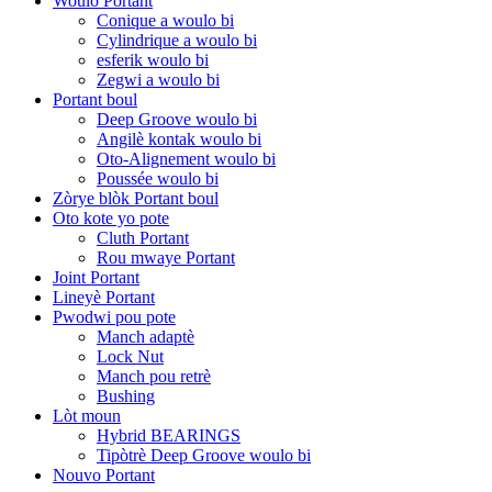
Woulo Portant
Conique a woulo bi
Cylindrique a woulo bi
esferik woulo bi
Zegwi a woulo bi
Portant boul
Deep Groove woulo bi
Angilè kontak woulo bi
Oto-Alignement woulo bi
Poussée woulo bi
Zòrye blòk Portant boul
Oto kote yo pote
Cluth Portant
Rou mwaye Portant
Joint Portant
Lineyè Portant
Pwodwi pou pote
Manch adaptè
Lock Nut
Manch pou retrè
Bushing
Lòt moun
Hybrid BEARINGS
Tipòtrè Deep Groove woulo bi
Nouvo Portant