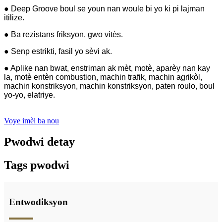
● Deep Groove boul se youn nan woule bi yo ki pi lajman
itilize.
● Ba rezistans friksyon, gwo vitès.
● Senp estrikti, fasil yo sèvi ak.
● Aplike nan bwat, enstriman ak mèt, motè, aparèy nan kay
la, motè entèn combustion, machin trafik, machin agrikòl,
machin konstriksyon, machin konstriksyon, paten roulo, boul
yo-yo, elatriye.
Voye imèl ba nou
Pwodwi detay
Tags pwodwi
Entwodiksyon