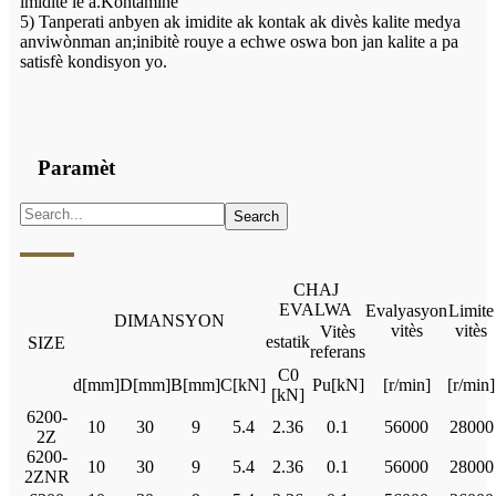
imidite lè a.Kontamine
5) Tanperati anbyen ak imidite ak kontak ak divès kalite medya
anviwònman an;inibitè rouye a echwe oswa bon jan kalite a pa
satisfè kondisyon yo.
Paramèt
CHAJ
EVALWA
Evalyasyon
Limite
DIMANSYON
vitès
vitès
Vitès
estatik
SIZE
referans
C0
d[mm]
D[mm]
B[mm]
C[kN]
Pu[kN]
[r/min]
[r/min]
[kN]
6200-
10
30
9
5.4
2.36
0.1
56000
28000
2Z
6200-
10
30
9
5.4
2.36
0.1
56000
28000
2ZNR