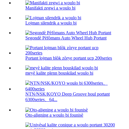
Manifakti zegwi a woulo bi
Lojman silendrik a woulo bi
Segondè Pèfòmans Auto Wheel Hub Portant
Portant lojman blòk zòrye portant ucp 200series
meyè kalite plenn bouskilad woulo bi
NTN/NSK/KOYO Deep Groove boul portant
6300series、64...
Oto-aligning a woulo bi founisè