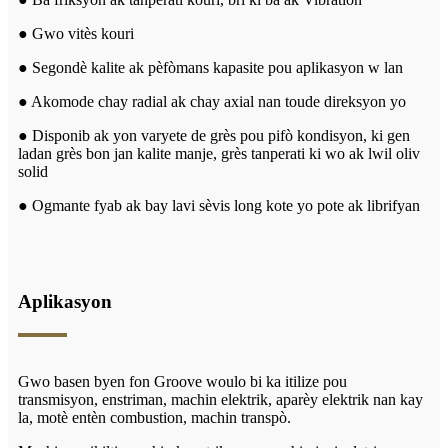
● Gwo vitès kouri
● Segondè kalite ak pèfòmans kapasite pou aplikasyon w lan
● Akomode chay radial ak chay axial nan toude direksyon yo
● Disponib ak yon varyete de grès pou pifò kondisyon, ki gen
ladan grès bon jan kalite manje, grès tanperati ki wo ak lwil oliv
solid
● Ogmante fyab ak bay lavi sèvis long kote yo pote ak librifyan
Aplikasyon
Gwo basen byen fon Groove woulo bi ka itilize pou
transmisyon, enstriman, machin elektrik, aparèy elektrik nan kay
la, motè entèn combustion, machin transpò.