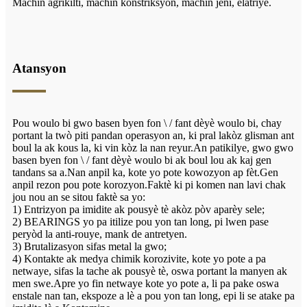
Machin agrikilti, machin konstriksyon, machin jeni, elatriye.
Atansyon
Pou woulo bi gwo basen byen fon \ / fant dèyè woulo bi, chay
portant la twò piti pandan operasyon an, ki pral lakòz glisman ant
boul la ak kous la, ki vin kòz la nan reyur.An patikilye, gwo gwo
basen byen fon \ / fant dèyè woulo bi ak boul lou ak kaj gen
tandans sa a.Nan anpil ka, kote yo pote kowozyon ap fèt.Gen
anpil rezon pou pote korozyon.Faktè ki pi komen nan lavi chak
jou nou an se sitou faktè sa yo:
1) Entrizyon pa imidite ak pousyè tè akòz pòv aparèy sele;
2) BEARINGS yo pa itilize pou yon tan long, pi lwen pase
peryòd la anti-rouye, mank de antretyen.
3) Brutalizasyon sifas metal la gwo;
4) Kontakte ak medya chimik korozivite, kote yo pote a pa
netwaye, sifas la tache ak pousyè tè, oswa portant la manyen ak
men swe.Apre yo fin netwaye kote yo pote a, li pa pake oswa
enstale nan tan, ekspoze a lè a pou yon tan long, epi li se atake pa