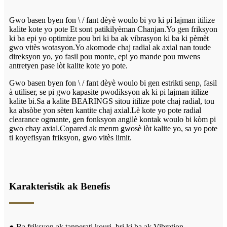
Gwo basen byen fon \ / fant dèyè woulo bi yo ki pi lajman itilize
kalite kote yo pote Et sont patikilyèman Chanjan.Yo gen friksyon
ki ba epi yo optimize pou bri ki ba ak vibrasyon ki ba ki pèmèt
gwo vitès wotasyon.Yo akomode chaj radial ak axial nan toude
direksyon yo, yo fasil pou monte, epi yo mande pou mwens
antretyen pase lòt kalite kote yo pote.
Gwo basen byen fon \ / fant dèyè woulo bi gen estrikti senp, fasil
à utiliser, se pi gwo kapasite pwodiksyon ak ki pi lajman itilize
kalite bi.Sa a kalite BEARINGS sitou itilize pote chaj radial, tou
ka absòbe yon sèten kantite chaj axial.Lè kote yo pote radial
clearance ogmante, gen fonksyon angilè kontak woulo bi kòm pi
gwo chay axial.C
opared ak menm gwosè lòt kalite yo, sa yo pote
ti koyefisyan friksyon, gwo vitès limit.
Karakteristik ak Benefis
● Ba friksyon ak tanperati kouri, bri ki ba ak Vibration