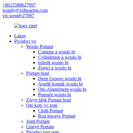
+8615588627097
wendy@xrlbearing.com
viv:wendy27097
Lakay
Pwodwi yo
Woulo Portant
Conique a woulo bi
Cylindrique a woulo bi
esferik woulo bi
Zegwi a woulo bi
Portant boul
Deep Groove woulo bi
Angilè kontak woulo bi
Oto-Alignement woulo bi
Poussée woulo bi
Zòrye blòk Portant boul
Oto kote yo pote
Cluth Portant
Rou mwaye Portant
Joint Portant
Lineyè Portant
Pwodwi pou pote