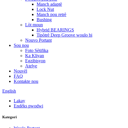
Manch adaptè
Lock Nut
Manch pou retrè
Bushing
Lòt moun
Hybrid BEARINGS
Tipòtrè Deep Groove woulo bi
Nouvo Portant
Sou nou
Foto Sètifika
Ka Kliyan
Egzibisyon
Atelye
Nouvèl
FAQ
Kontakte nou
English
Lakay
Endèks pwodwi
Kategori