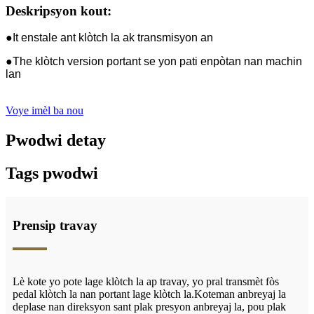
Deskripsyon kout:
●It enstale ant klòtch la ak transmisyon an
●The klòtch version portant se yon pati enpòtan nan machin
lan
Voye imèl ba nou
Pwodwi detay
Tags pwodwi
Prensip travay
Lè kote yo pote lage klòtch la ap travay, yo pral transmèt fòs
pedal klòtch la nan portant lage klòtch la.Koteman anbreyaj la
deplase nan direksyon sant plak presyon anbreyaj la, pou plak