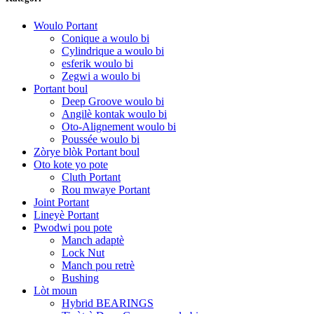
Woulo Portant
Conique a woulo bi
Cylindrique a woulo bi
esferik woulo bi
Zegwi a woulo bi
Portant boul
Deep Groove woulo bi
Angilè kontak woulo bi
Oto-Alignement woulo bi
Poussée woulo bi
Zòrye blòk Portant boul
Oto kote yo pote
Cluth Portant
Rou mwaye Portant
Joint Portant
Lineyè Portant
Pwodwi pou pote
Manch adaptè
Lock Nut
Manch pou retrè
Bushing
Lòt moun
Hybrid BEARINGS