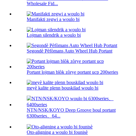
Wholesale Fid...
Manifakti zegwi a woulo bi
Lojman silendrik a woulo bi
Segondè Pèfòmans Auto Wheel Hub Portant
Portant lojman blòk zòrye portant ucp 200series
meyè kalite plenn bouskilad woulo bi
NTN/NSK/KOYO Deep Groove boul portant
6300series、64...
Oto-aligning a woulo bi founisè