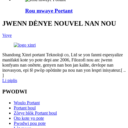
Rou mwaye Portant
JWENN DÈNYE NOUVEL NAN NOU
Voye
Shandong Xinri portant Teknoloji co, Ltd se yon fanmi espesyalize
manifakti kote yo pote depi ane 2006, Filozofi nou an: jwenn
konfyans nan onètete, genyen nan bon jan kalite, devlope nan
inovasyon, epi fè pwòp opòtinite pa nou nan yon lespri inisyateur.[ ..
]
Li piplis
PWODWI
Woulo Portant
Portant boul
Zòrye blòk Portant boul
Oto kote yo pote
Pwodwi pou pote