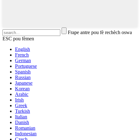
Frape antre pou fè rechèch oswa
ESC pou fèmen
English
French
German
Portuguese
Spanish
Russian
Japanese
Korean
Arabic
Irish
Greek
Turkish
Italian
Danish
Romanian
Indonesian
Czech