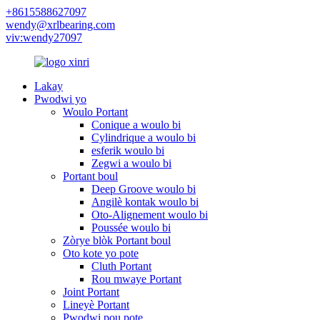
+8615588627097
wendy@xrlbearing.com
viv:wendy27097
Lakay
Pwodwi yo
Woulo Portant
Conique a woulo bi
Cylindrique a woulo bi
esferik woulo bi
Zegwi a woulo bi
Portant boul
Deep Groove woulo bi
Angilè kontak woulo bi
Oto-Alignement woulo bi
Poussée woulo bi
Zòrye blòk Portant boul
Oto kote yo pote
Cluth Portant
Rou mwaye Portant
Joint Portant
Lineyè Portant
Pwodwi pou pote