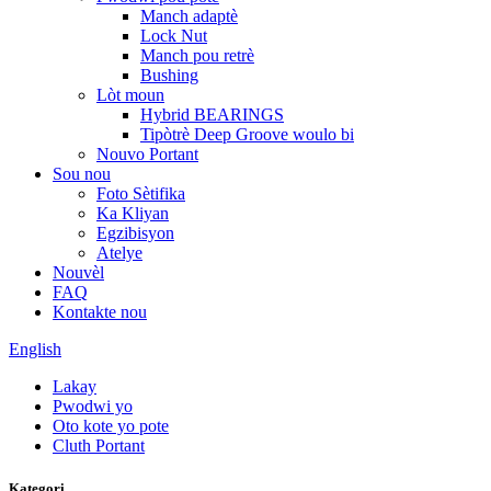
Manch adaptè
Lock Nut
Manch pou retrè
Bushing
Lòt moun
Hybrid BEARINGS
Tipòtrè Deep Groove woulo bi
Nouvo Portant
Sou nou
Foto Sètifika
Ka Kliyan
Egzibisyon
Atelye
Nouvèl
FAQ
Kontakte nou
English
Lakay
Pwodwi yo
Oto kote yo pote
Cluth Portant
Kategori