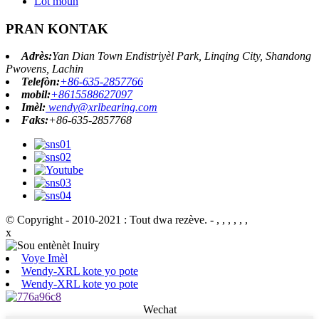
Lòt moun
PRAN KONTAK
Adrès:
Yan Dian Town Endistriyèl Park, Linqing City, Shandong
Pwovens, Lachin
Telefòn:
+86-635-2857766
mobil:
+8615588627097
Imèl:
wendy@xrlbearing.com
Faks:
+86-635-2857768
© Copyright - 2010-2021 : Tout dwa rezève.
- , , , , , ,
x
Voye Imèl
Wendy-XRL kote yo pote
Wendy-XRL kote yo pote
Wechat