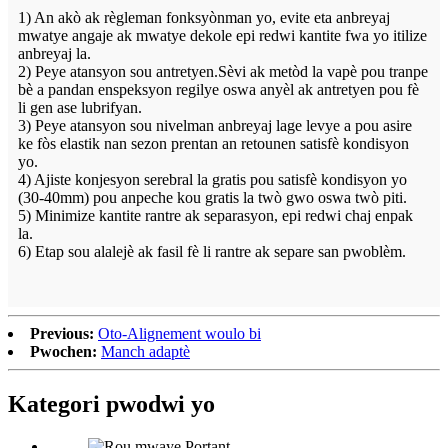
1) An akò ak règleman fonksyònman yo, evite eta anbreyaj
mwatye angaje ak mwatye dekole epi redwi kantite fwa yo itilize
anbreyaj la.
2) Peye atansyon sou antretyen.Sèvi ak metòd la vapè pou tranpe
bè a pandan enspeksyon regilye oswa anyèl ak antretyen pou fè
li gen ase lubrifyan.
3) Peye atansyon sou nivelman anbreyaj lage levye a pou asire
ke fòs elastik nan sezon prentan an retounen satisfè kondisyon
yo.
4) Ajiste konjesyon serebral la gratis pou satisfè kondisyon yo
(30-40mm) pou anpeche kou gratis la twò gwo oswa twò piti.
5) Minimize kantite rantre ak separasyon, epi redwi chaj enpak
la.
6) Etap sou alalejè ak fasil fè li rantre ak separe san pwoblèm.
Previous:
Oto-Alignement woulo bi
Pwochen:
Manch adaptè
Kategori pwodwi yo