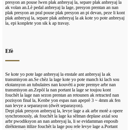
presyon an pouse lwen plak anbreyaj la, separe plak anbreyaj la
ak volan an.Lè pedal anbreyaj la lage, presyon prentan an nan
plak presyon an pral pouse plak presyon an pi devan, peze li kont
plak anbreyaj la, separe plak anbreyaj la ak kote yo pote anbreyaj
la, epi konplete yon sik k ap travay.
Efè
Se kote yo pote lage anbreyaj la enstale ant anbreyaj la ak
transmisyon an.Se chèz la lage kote yo pote manch ki lach sou
ekstansyon an tubulaires nan kouvèti a pote premye arbr nan
transmisyon an.Zepòl la nan portant la lage se toujou kont
fouchèt la lage nan sezon prentan an retounen ak retracted nan
pozisyon final la, Kenbe yon espas nan apeprè 3 ~ 4mm ak fen
nan levye a separasyon (dwèt separasyon).
Depi plak presyon anbreyaj la, levye lage a ak arbr motè a opere
synchronously, ak fouchèt la lage ka sèlman deplase axial sou
arbr pwodiksyon an nan anbreyaj la, li se evidamman enposib
dirèkteman itilize fouchèt la lage pou rele levye lage a.Portant