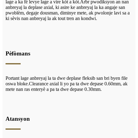
lage a ka fè levye lage a vire kòt a kòt.Arbr pwodiksyon an nan
anbreyaj la deplase axial, ki asire ke anbreyaj la ka angaje san
pwoblèm, degaje dousman, diminye mete, ak pwolonje lavi sa a
ki sèvis nan anbreyaj la ak tout tren an kondwi.
Pèfòmans
Portant lage anbreyaj la ta dwe deplase fleksib san bri byen file
oswa bloke.Clearance axial li yo pa ta dwe depase 0.60mm, ak
mete nan ras enteryè a pa ta dwe depase 0.30mm.
Atansyon